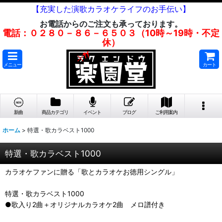
【充実した演歌カラオケライフのお手伝い】
お電話からのご注文も承っております。
電話：０２８０－８６－６５０３（10時～19時・不定
休）
メニュー
カート
新曲
商品カテゴリ
イベント
ブログ
ご利用案内
ホーム
>
特選・歌カラベスト1000
特選・歌カラベスト1000
カラオケファンに贈る「歌とカラオケお徳用シングル」
特選・歌カラベスト1000
●歌入り2曲＋オリジナルカラオケ2曲 メロ譜付き