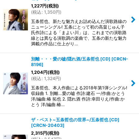
1,227
円
(税別)
(
税込
:
1,350
円
)
五条哲也、新たな魅力えお詰め込んだ演歌路線の
ニューシングル! 五条にとって初の高畠じゅん子
氏作詩による「まよい川」は、これまでの演歌路
線とは異なる演歌調の楽曲で、五条の新たな魅力
満載の作品に仕上がり…
別離・・・愛の嘘/隠れ酒/五条哲也 [CD]
[
CRCN-
8196
]
1,204
円
(税別)
(
税込
:
1,324
円
)
五条哲也、本人作曲による2018年第1弾シングル!
収録曲 1. 別離…愛の嘘 作詩:建石 一/作曲:かとう
洋/編曲:椿 拓也 2. 隠れ酒 作詩:幸田りえ/作曲:か
とう 洋/編曲:椿…
ザ・ベスト~五条哲也の世界~/五条哲也 [CD]
[
CRCN-20403
]
2,315
円
(税別)