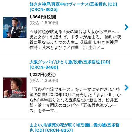
好きさ神戸/真夜中のヴィーナス/五条哲也 [CD]
[
CRCN-8625
]
並び順
:
1,364
円
(税別)
(
税込
:
1,500
円
)
絞り込む
五条哲也が吠える!! 愛の舞台は大阪から神戸へ…
男と女がすれ違えば、ドラマが始まる、 港町の夜
景に重なるふたつの人生… 収録曲 1. 好きさ神戸
作詩：荒木とよひさ／作曲：浜 圭介／…
大阪グッバイ/ひとり旅/役者/五条哲也 [CD]
[
CRCN-8480
]
1,227
円
(税別)
(
税込
:
1,350
円
)
『五条哲也流ブルース』をテーマに制作された待
望の新曲! 2020年10月に発売した「まよい川」か
ら約1年半振りとなる五条哲也の新曲は、松井五
郎・浜圭介両氏のコンビで『五条哲也流ブルー
ス』をテーマ…
まよい川/紫苑の花が咲く頃/別離…愛の嘘/五条哲
也 [CD]
[
CRCN-8357
]