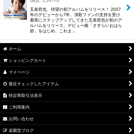
(
税込
:
2,547
円
)
五条哲也、待望の初アルバムをリリース！ 2007
年のデビューから7年、演歌ファンの支持を受け
着実にステップアップしてきた五条哲也が初のア
ルバムをリリース。デビュー曲「さすらいおはら
節」をはじめ、これま…
ホーム
ショッピングカート
マイページ
最近チェックしたアイテム
特定商取引法表示
ご利用案内
お問い合わせ
楽園堂ブログ