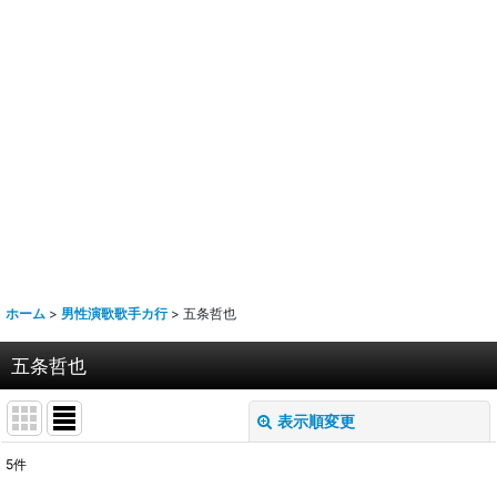
ホーム
>
男性演歌歌手カ行
>
五条哲也
五条哲也
表示順変更
閉じる
5
件
表示数
: