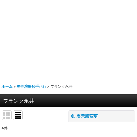
ホーム
>
男性演歌歌手ハ行
>
フランク永井
フランク永井
表示順変更
閉じる
4
件
表示数
: