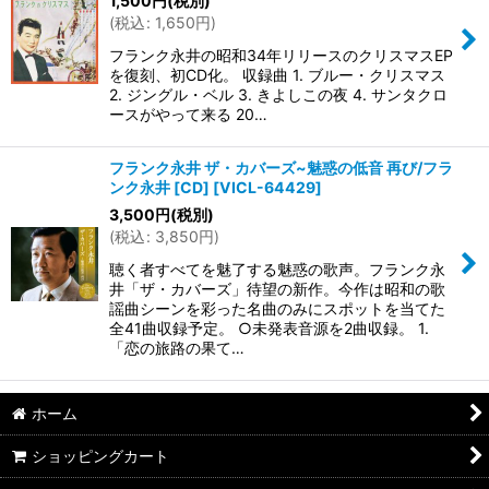
1,500
円
(税別)
(
税込
:
1,650
円
)
フランク永井の昭和34年リリースのクリスマスEP
を復刻、初CD化。 収録曲 1. ブルー・クリスマス
2. ジングル・ベル 3. きよしこの夜 4. サンタクロ
ースがやって来る 20…
フランク永井 ザ・カバーズ~魅惑の低音 再び/フラ
ンク永井 [CD]
[
VICL-64429
]
3,500
円
(税別)
(
税込
:
3,850
円
)
聴く者すべてを魅了する魅惑の歌声。フランク永
井「ザ・カバーズ」待望の新作。今作は昭和の歌
謡曲シーンを彩った名曲のみにスポットを当てた
全41曲収録予定。 ○未発表音源を2曲収録。 1.
「恋の旅路の果て…
ホーム
ショッピングカート