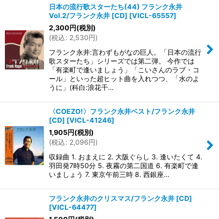
日本の流行歌スターたち(44) フランク永井
Vol.2/フランク永井 [CD]
[
VICL-65557
]
並び順
:
2,300
円
(税別)
(
税込
:
2,530
円
)
絞り込む
フランク永井:言わずもがなの巨人。「日本の流行
歌スターたち」シリーズでは第二弾。 今作では
「有楽町で逢いましょう」「こいさんのラブ・コ
ール」といった超ヒット曲を入れつつ、「水のよ
うに」(科白:浪花千…
〈COEZO!〉フランク永井ベスト/フランク永井
[CD]
[
VICL-41246
]
1,905
円
(税別)
(
税込
:
2,096
円
)
収録曲 1. おまえに 2. 大阪ぐらし 3. 逢いたくて 4.
羽田発7時50分 5. 夜霧の第二国道 6. 有楽町で逢
いましょう 7. 東京午前三時 8. 西銀座…
フランク永井のクリスマス/フランク永井 [CD]
[
VICL-64477
]