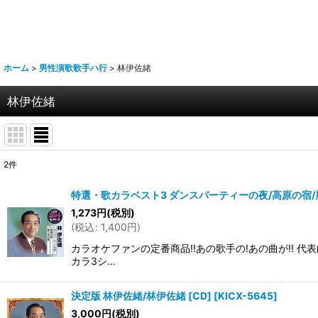
ホーム
>
男性演歌歌手ハ行
>
林伊佐緒
林伊佐緒
2
件
表示数
:
特選・歌カラベスト3 ダンスパーティーの夜/高原の宿/麗
1,273
円
(税別)
並び順
:
(
税込
:
1,400
円
)
カラオケファンの定番商品!!あの歌手の!あの曲が!! 
カラ3シ…
決定版 林伊佐緒/林伊佐緒 [CD]
[
KICX-5645
]
3,000
円
(税別)