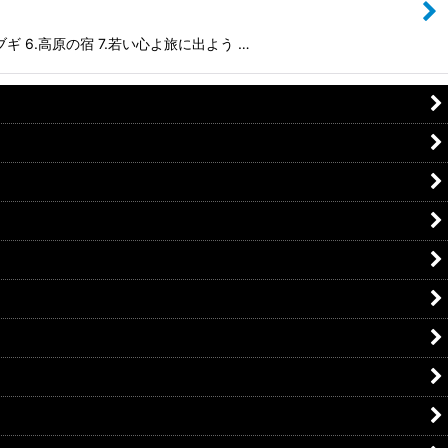
ギ 6.高原の宿 7.若い心よ旅に出よう …