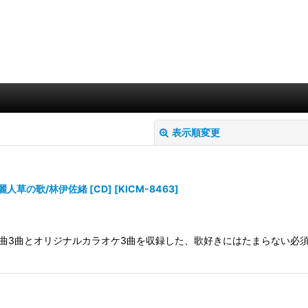
表示順変更
人草の歌/林伊佐緒 [CD]
[
KICM-8463
]
代表曲3曲とオリジナルカラオケ3曲を収録した、歌好きにはたまらない必須
絞り込む