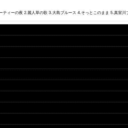
ティーの夜 2.麗人草の歌 3.大島ブルース 4.そっとこのまま 5.真室川ブ