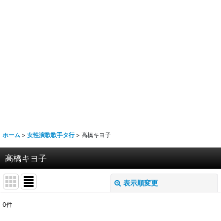
ホーム
>
女性演歌歌手タ行
>
高橋キヨ子
高橋キヨ子
表示順変更
閉じる
0
件
表示数
: