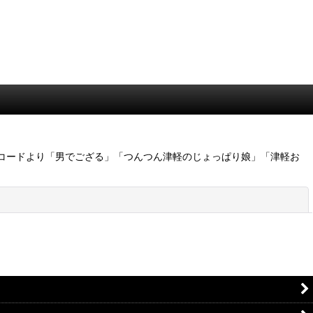
コードより「男でござる」「つんつん津軽のじょっぱり娘」「津軽お
閉じる