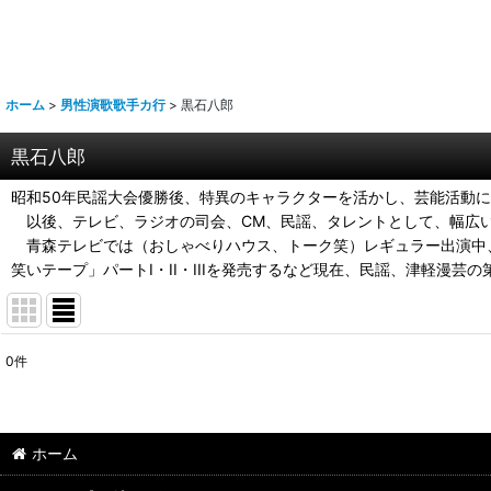
ホーム
>
男性演歌歌手カ行
>
黒石八郎
黒石八郎
昭和50年民謡大会優勝後、特異のキャラクターを活かし、芸能活動
以後、テレビ、ラジオの司会、CM、民謡、タレントとして、幅広
青森テレビでは（おしゃべりハウス、トーク笑）レギュラー出演中、
笑いテープ」パートI・II・IIIを発売するなど現在、民謡、津軽漫芸
0
件
表示数
:
並び順
:
ホーム