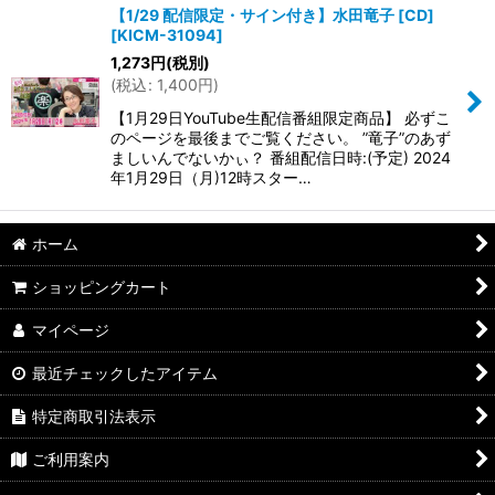
【1/29 配信限定・サイン付き】水田竜子 [CD]
[
KICM-31094
]
並び順
:
1,273
円
(税別)
(
税込
:
1,400
円
)
絞り込む
【1月29日YouTube生配信番組限定商品】 必ずこ
のページを最後までご覧ください。 ”竜子”のあず
ましいんでないかぃ？ 番組配信日時:(予定) 2024
年1月29日（月)12時スター…
ホーム
ショッピングカート
マイページ
最近チェックしたアイテム
特定商取引法表示
ご利用案内