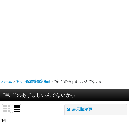
ホーム
>
ネット配信等限定商品
>
”竜子”のあずましいんでないかぃ
”竜子”のあずましいんでないかぃ
表示順変更
閉じる
1
件
表示数
: