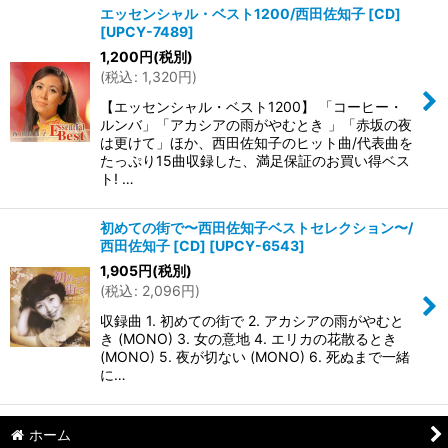
エッセンシャル・ベスト1200/西田佐知子 [CD]
[
UPCY-7489
]
並び順
:
1,200
円
(税別)
(
税込
:
1,320
円
)
絞り込む
【エッセンシャル・ベスト1200】 「コーヒー・
ルンバ」「アカシアの雨がやむとき 」「赤坂の夜
は更けて」ほか、西田佐知子のヒット曲/代表曲を
たっぷり15曲収録した、満足保証のお買い得ベス
ト! …
初めての街で〜西田佐知子ベストセレクション〜/
西田佐知子 [CD]
[
UPCY-6543
]
1,905
円
(税別)
(
税込
:
2,096
円
)
収録曲 1. 初めての街で 2. アカシアの雨がやむと
き (MONO) 3. 女の意地 4. エリカの花散るとき
(MONO) 5. 夜が切ない (MONO) 6. 死ぬまで一緒
に…
ホーム