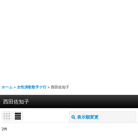
ホーム
>
女性演歌歌手ナ行
>
西田佐知子
西田佐知子
表示順変更
閉じる
2
件
表示数
: