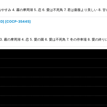
やすみ 4. 霧の摩周湖 5. 恋 6. 愛は不死鳥 7. 君は薔薇より美しい 8. 
D]
[
COCP-35445
]
 霧の摩周湖 4. 恋 5. 愛の園 6. 愛は不死鳥 7. 冬の停車場 8. 愛の終りに