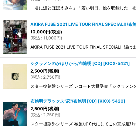
「君に涙とほほえみを」「若い明日」他を収録した、布施明の最
AKIRA FUSE 2021 LIVE TOUR FINAL SPECIAL!!/布
10,000
円
(税別)
(
税込
:
11,000
円
)
AKIRA FUSE 2021 LIVE TOUR FINAL SPECI
シクラメンのかほりから/布施明 [CD]
[
KICX-5421
]
2,500
円
(税別)
(
税込
:
2,750
円
)
スター復刻盤シリーズ レコード大賞受賞「シクラメンののか
布施明デラックス“恋”/布施明 [CD]
[
KICX-5420
]
2,500
円
(税別)
(
税込
:
2,750
円
)
スター復刻盤シリーズ 布施明10代にしてこの完成度!1stLP