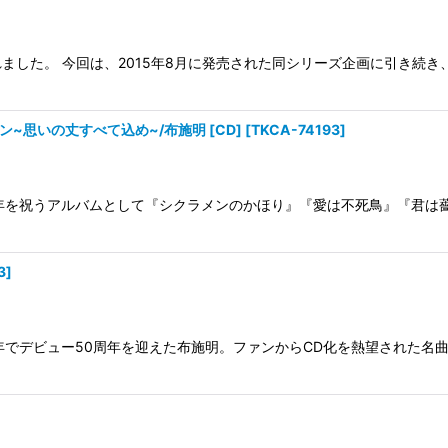
した。 今回は、2015年8月に発売された同シリーズ企画に引き続き
~思いの丈すべて込め~/布施明 [CD]
[
TKCA-74193
]
0周年を祝うアルバムとして『シクラメンのかほり』『愛は不死鳥』『君
3
]
年でデビュー50周年を迎えた布施明。ファンからCD化を熱望された名