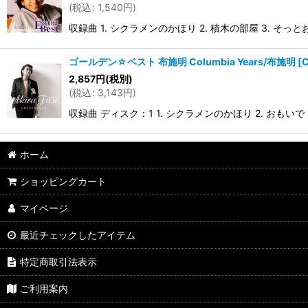
(
税込
:
1,540
円
)
収録曲 1. シクラメンのかほり 2. 積木の部屋 3. そっとお
ゴールデン☆ベスト 布施明 Columbia Years/布施明 [C
2,857
円
(税別)
(
税込
:
3,143
円
)
収録曲 ディスク：1 1. シクラメンのかほり 2. おもいで 3.
ホーム
ショッピングカート
マイページ
最近チェックしたアイテム
特定商取引法表示
ご利用案内