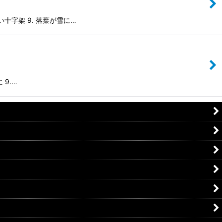
甘い十字架 9. 落葉が雪に…
 9.…