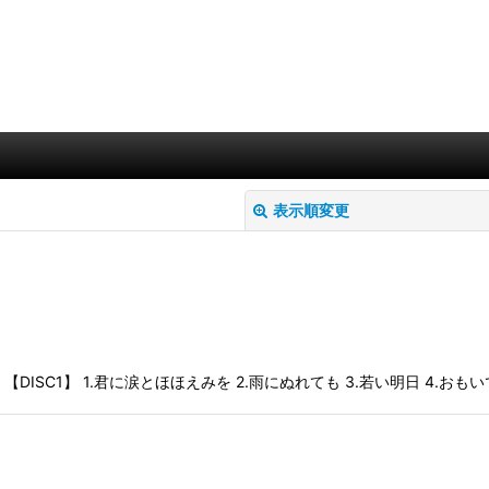
表示順変更
SC1】 1.君に涙とほほえみを 2.雨にぬれても 3.若い明日 4.おもいで 
絞り込む