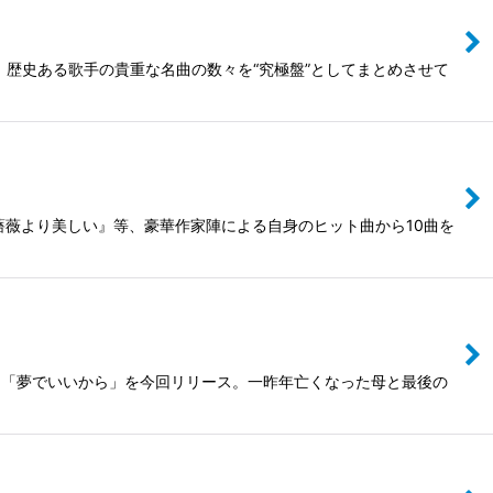
、歴史ある歌手の貴重な名曲の数々を“究極盤”としてまとめさせて
は薔薇より美しい』等、豪華作家陣による自身のヒット曲から10曲を
曲「夢でいいから」を今回リリース。一昨年亡くなった母と最後の