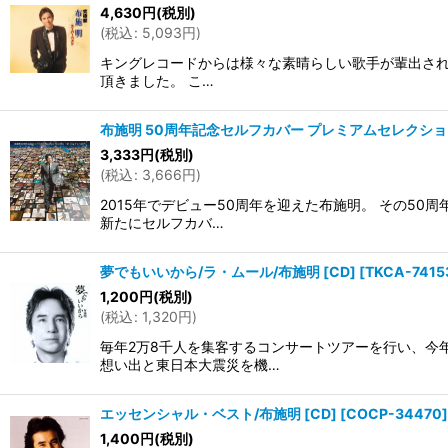
4,630
円
(税別)
(
税込
:
5,093
円
)
キングレコードからは様々な素晴らしい歌手が輩出されま
頂きました。 こ…
布施明 50周年記念セルフカバー プレミアムセレクション
3,333
円
(税別)
(
税込
:
3,666
円
)
2015年でデビュー50周年を迎えた布施明。 その5
新たにセルフカバ…
夢でもいいから/ラ・ムール/布施明 [CD]
[
TKCA-7415
1,200
円
(税別)
(
税込
:
1,320
円
)
毎年2万8千人を集客するコンサートツアーを行い、今
想い出と東日本大震災を機…
エッセンシャル・ベスト/布施明 [CD]
[
COCP-34470
]
1,400
円
(税別)