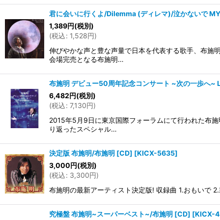
君に会いに行くよ/Dilemma (ディレマ)/泣かないで MY FR
1,389
円
(税別)
(
税込
:
1,528
円
)
伸びやかな声と豊な声量で日本を代表する歌手、布施明
会場完売となる布施明…
布施明 デビュー50周年記念コンサート ~次の一歩へ~ Liv
6,482
円
(税別)
(
税込
:
7,130
円
)
2015年5月9日に東京国際フォーラムにて行われた布
り返ったスペシャル…
決定版 布施明/布施明 [CD]
[
KICX-5635
]
3,000
円
(税別)
(
税込
:
3,300
円
)
布施明の最新アーティスト決定版! 収録曲 1.おもいで 2.霧
究極盤 布施明~スーパーベスト~/布施明 [CD]
[
KICX-