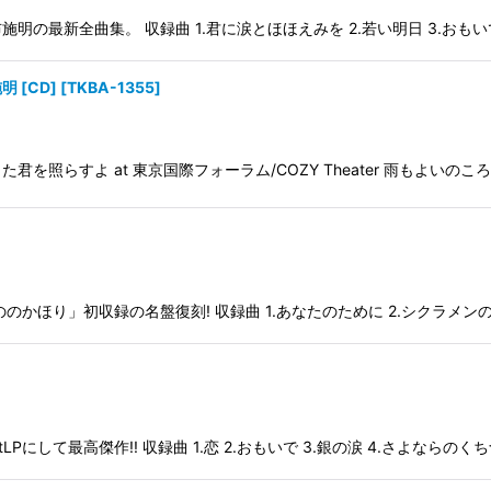
新全曲集。 収録曲 1.君に涙とほほえみを 2.若い明日 3.おもいで 4.
施明 [CD]
[
TKBA-1355
]
AL!! 陽はまた君を照らすよ at 東京国際フォーラム/COZY Theater 雨もよいの
ほり」初収録の名盤復刻! 収録曲 1.あなたのために 2.シクラメンのか
にして最高傑作!! 収録曲 1.恋 2.おもいで 3.銀の涙 4.さよならのくち