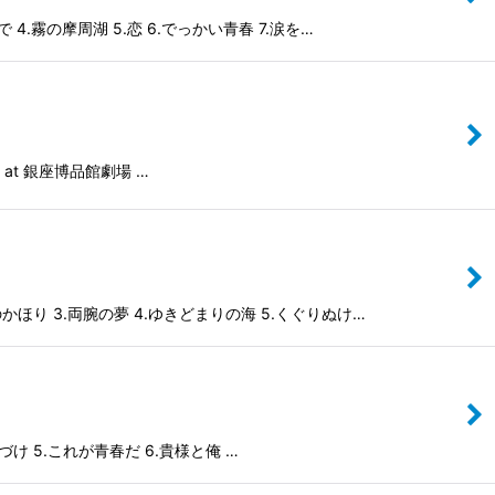
霧の摩周湖 5.恋 6.でっかい青春 7.涙を…
ころ at 銀座博品館劇場 …
ほり 3.両腕の夢 4.ゆきどまりの海 5.くぐりぬけ…
づけ 5.これが青春だ 6.貴様と俺 …