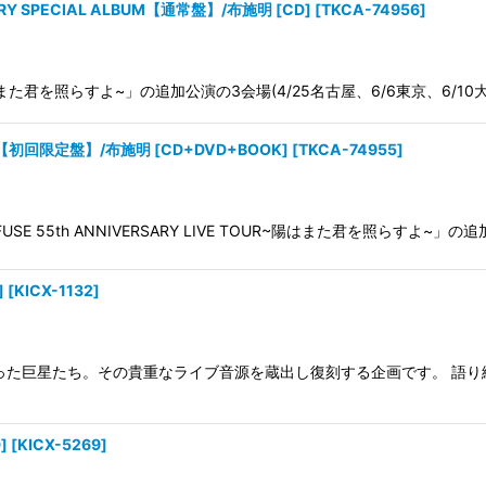
RY SPECIAL ALBUM【通常盤】/布施明 [CD]
[
TKCA-74956
]
 TOUR~陽はまた君を照らすよ~」の追加公演の3会場(4/25名古屋、6/6東京、6
ox【初回限定盤】/布施明 [CD+DVD+BOOK]
[
TKCA-74955
]
 55th ANNIVERSARY LIVE TOUR~陽はまた君を照らすよ~」の
]
[
KICX-1132
]
った巨星たち。その貴重なライブ音源を蔵出し復刻する企画です。 語り
]
[
KICX-5269
]