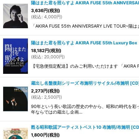
陽はまた君を照らすよ AKIRA FUSE 55th ANNVERSA
3,636
円
(税別)
(
税込
:
4,000
円
)
「AKIRA FUSE 55th ANNIVERSARY LIVE
陽はまた君を照らすよ AKIRA FUSE 55th Luxury B
18,182
円
(税別)
(
税込
:
20,000
円
)
【宅急便指定配送】のみご利用いただけます 「AKIRA FUSE
蔵出し名盤復刻シリーズ 布施明リサイタル/布施明 [CD
2,273
円
(税別)
(
税込
:
2,500
円
)
90年という長い歌謡の歴史の中から、昭和の時代を彩
年ならではの蔵出し企画…
甦る昭和歌謡アーティストベスト10 布施明/布施明 [CD
1,800
円
(税別)