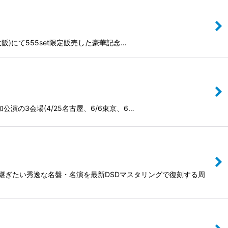
/10大阪)にて555set限定販売した豪華記念…
追加公演の3会場(4/25名古屋、6/6東京、6…
継ぎたい秀逸な名盤・名演を最新DSDマスタリングで復刻する周