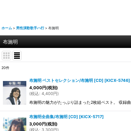
ホーム
>
男性演歌歌手ハ行
>
布施明
布施明
20
件
表示数
:
布施明 ベストセレクション/布施明 [CD]
[
KICX-5746
]
4,000
円
(税別)
並び順
:
(
税込
:
4,400
円
)
布施明の魅力がたっぷり詰まった2枚組ベスト。 収録曲 【DI
布施明全曲集/布施明 [CD]
[
KICX-5717
]
3,000
円
(税別)
(
税込
:
3,300
円
)