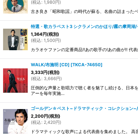
(
税込
:
1,980
円
)
古き良き「昭和歌謡」の時代が蘇る、名曲の詰まったベスト10
特選・歌カラベスト3 シクラメンのかほり/霧の摩周湖/そ
1,364
円
(税別)
(
税込
:
1,500
円
)
カラオケファンの定番商品!!あの歌手の!あの曲が!! 代
WALK/布施明 [CD]
[
TKCA-74650
]
3,333
円
(税別)
(
税込
:
3,666
円
)
圧倒的な声量と歌唱力で聴く者を魅了し続ける、日本を
アーを毎年実施…
ゴールデン☆ベスト~ドラマティック・コレクション~/布
2,200
円
(税別)
(
税込
:
2,420
円
)
ドラマティックな歌声による代表曲を集めました。 高音質CD