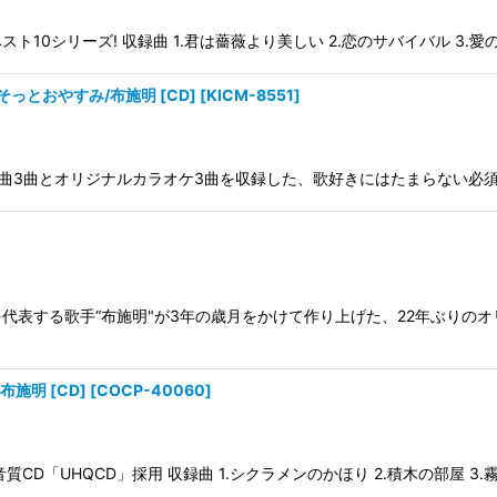
シリーズ! 収録曲 1.君は薔薇より美しい 2.恋のサバイバル 3.愛の終
っとおやすみ/布施明 [CD]
[
KICM-8551
]
表曲3曲とオリジナルカラオケ3曲を収録した、歌好きにはたまらない必須アイ
代表する歌手“布施明"が3年の歳月をかけて作り上げた、22年ぶりのオ
施明 [CD]
[
COCP-40060
]
「UHQCD」採用 収録曲 1.シクラメンのかほり 2.積木の部屋 3.霧の