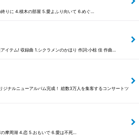
りに 4.積木の部屋 5.愛よふり向いて 6.めぐ…
テム! 収録曲 1.シクラメンのかほり 作詞:小椋 佳 作曲…
リジナルニューアルバム完成！ 総数3万人を集客するコンサートツ
摩周湖 4.恋 5.おもいで 6.愛は不死…