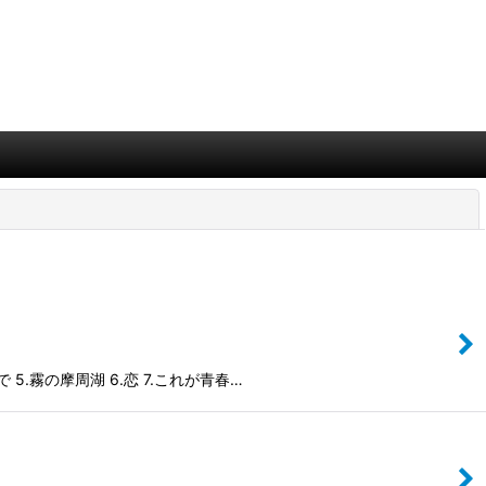
閉じる
5.霧の摩周湖 6.恋 7.これが青春…