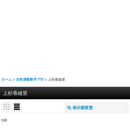
ホーム
>
女性演歌歌手ア行
>
上杉香緒里
上杉香緒里
表示順変更
閉じる
0
件
表示数
: