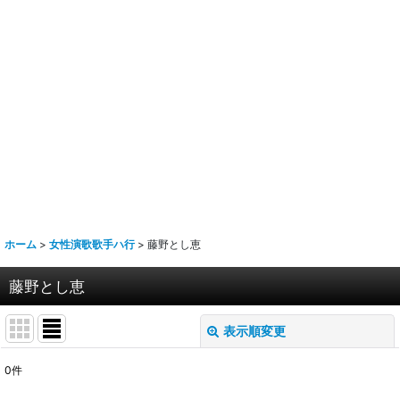
ホーム
>
女性演歌歌手ハ行
>
藤野とし恵
藤野とし恵
表示順変更
閉じる
0
件
表示数
: