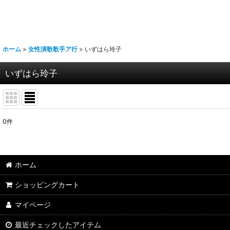
ホーム
>
女性演歌歌手ア行
>
いずはら玲子
いずはら玲子
0
件
表示数
:
並び順
:
ホーム
ショッピングカート
マイページ
最近チェックしたアイテム