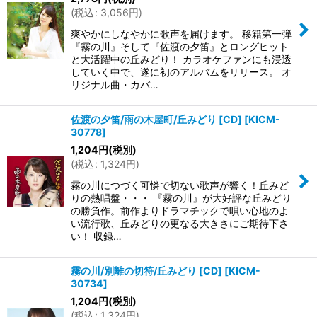
(
税込
:
3,056
円
)
爽やかにしなやかに歌声を届けます。 移籍第一弾
『霧の川』そして『佐渡の夕笛』とロングヒット
と大活躍中の丘みどり！ カラオケファンにも浸透
していく中で、遂に初のアルバムをリリース。 オ
リジナル曲・カバ…
佐渡の夕笛/雨の木屋町/丘みどり [CD]
[
KICM-
30778
]
1,204
円
(税別)
(
税込
:
1,324
円
)
霧の川につづく可憐で切ない歌声が響く！丘みど
りの熱唱盤・・・ 『霧の川』が大好評な丘みどり
の勝負作。前作よりドラマチックで唄い心地のよ
い流行歌、丘みどりの更なる大きさにご期待下さ
い！ 収録…
霧の川/別離の切符/丘みどり [CD]
[
KICM-
30734
]
1,204
円
(税別)
(
税込
:
1,324
円
)