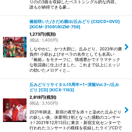
りのの3曲を収録したベストシングル的な内容。
誰もが納得できる豪…
椿姫咲いた/さだめ燃ゆ/丘みどり [CD/CD+DVD]
[
KICM-31091/KIZM-759
]
1,273
円
(税別)
(
税込
:
1,400
円
)
しなやかに、かつ大胆に。丘みどり、2023年の勝
負作! 小節およびオペラの名作としても名高い
『椿姫』をモチーフに、情感豊かでドラマチック
な歌謡曲に仕上げました。これまで以上にエッジ
の効いたメロディと…
丘みどりリサイタル15周年+1~演魅Vol.3~/丘み
どり [CD]
[
KICX-1163
]
2,818
円
(税別)
(
税込
:
3,100
円
)
2021年師走、新宿の夜空を赤々と染めた丘みどり
の妖しい炎。休業明け初となった感動のコンサー
ト! 2021年12月13日に東京・新宿文化センターで
行われたコンサートの模様を収録したライブCDで