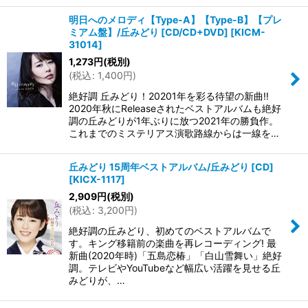
明日へのメロディ【Type-A】【Type-B】【プレ
ミアム盤】/丘みどり [CD/CD+DVD]
[
KICM-
31014
]
1,273
円
(税別)
(
税込
:
1,400
円
)
絶好調 丘みどり！20201年を彩る待望の新曲‼
2020年秋にReleaseされたベストアルバムも絶好
調の丘みどりが1年ぶりに放つ2021年の勝負作。
これまでのミステリアス演歌路線からは一線を…
丘みどり 15周年ベストアルバム/丘みどり [CD]
[
KICX-1117
]
2,909
円
(税別)
(
税込
:
3,200
円
)
絶好調の丘みどり、初めてのベストアルバムで
す。キング移籍前の楽曲を再レコーディング! 最
新曲(2020年時)「五島恋椿」「白山雪舞い」絶好
調。テレビやYouTubeなど幅広い活躍を見せる丘
みどりが、…