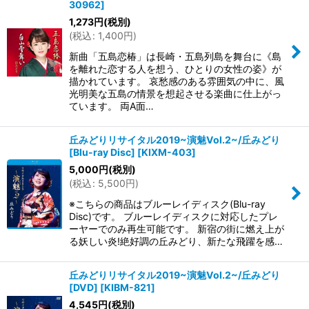
30962
]
1,273
円
(税別)
(
税込
:
1,400
円
)
新曲「五島恋椿」は長崎・五島列島を舞台に《島
を離れた恋する人を想う、ひとりの女性の姿》が
描かれています。 哀愁感のある雰囲気の中に、風
光明美な五島の情景を想起させる楽曲に仕上がっ
ています。 両A面…
丘みどりリサイタル2019~演魅Vol.2~/丘みどり
[Blu-ray Disc]
[
KIXM-403
]
5,000
円
(税別)
(
税込
:
5,500
円
)
※こちらの商品はブルーレイディスク(Blu-ray
Disc)です。 ブルーレイディスクに対応したプレ
ーヤーでのみ再生可能です。 新宿の街に燃え上が
る妖しい炎!絶好調の丘みどり、新たな飛躍を感…
丘みどりリサイタル2019~演魅Vol.2~/丘みどり
[DVD]
[
KIBM-821
]
4,545
円
(税別)