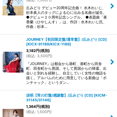
丘みどり デビュー20周年記念曲！ 水木れいじ、
杉本眞人のタッグによる心に沁みる名曲が誕生。
●デビュー２０周年記念シングル。 ●表題曲「夜
香蘭（ひやしんす）」は、作詩：水木れいじ氏、
作曲：杉本…
JOURNEY【初回限定盤/通常盤】/丘みどり [CD]
[
KICX-91189/KICX-1189
]
3,182
円
(税別)
(
税込
:
3,500
円
)
『JOURNEY』は都会から港町、港町から田舎
町、田舎町から異国。そして異国からの帰還。出
会いと別れを経験し、自立していく女性の物語を
描く。アルバムのために用意している新曲は「ポ
ンチャック」というダン…
涙唄【宵の灯盤/感謝盤】/丘みどり [CD]
[
KICM-
31145/31146
]
1,364
円
(税別)
(
税込
:
1,500
円
)