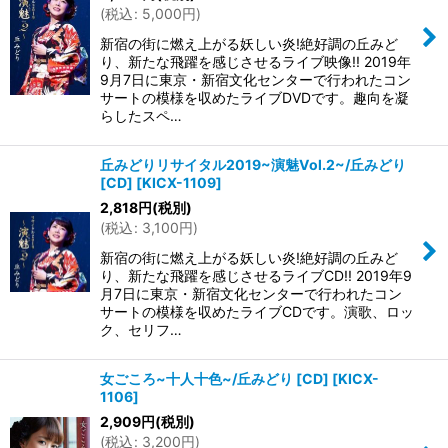
(
税込
:
5,000
円
)
新宿の街に燃え上がる妖しい炎!絶好調の丘みど
り、新たな飛躍を感じさせるライブ映像!! 2019年
9月7日に東京・新宿文化センターで行われたコン
サートの模様を収めたライブDVDです。趣向を凝
らしたスペ…
丘みどりリサイタル2019~演魅Vol.2~/丘みどり
[CD]
[
KICX-1109
]
2,818
円
(税別)
(
税込
:
3,100
円
)
新宿の街に燃え上がる妖しい炎!絶好調の丘みど
り、新たな飛躍を感じさせるライブCD!! 2019年9
月7日に東京・新宿文化センターで行われたコン
サートの模様を収めたライブCDです。演歌、ロッ
ク、セリフ…
女ごころ~十人十色~/丘みどり [CD]
[
KICX-
1106
]
2,909
円
(税別)
(
税込
:
3,200
円
)