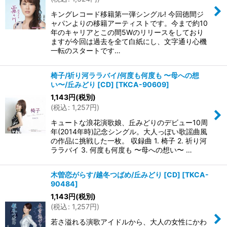
キングレコード移籍第一弾シングル! 今回徳間ジ
ャパンよりの移籍アーティストです。今まで約10
年のキャリアとこの間5Wのリリースをしており
ますが今回は過去を全て白紙にし、文字通り心機
一転のスタートです…
椅子/祈り河ララバイ/何度も何度も 〜母への想
い〜/丘みどり [CD]
[
TKCA-90609
]
1,143
円
(税別)
(
税込
:
1,257
円
)
キュートな浪花演歌娘、丘みどりのデビュー10周
年(2014年時)記念シングル。大人っぽい歌謡曲風
の作品に挑戦した一枚。 収録曲 1. 椅子 2. 祈り河
ララバイ 3. 何度も何度も 〜母への想い〜 …
木曽恋がらす/越冬つばめ/丘みどり [CD]
[
TKCA-
90484
]
1,143
円
(税別)
(
税込
:
1,257
円
)
若さ溢れる演歌アイドルから、大人の女性にかわ