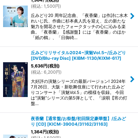
(
税込
:
1,500
円
)
丘みどり20 周年記念曲、「夜香蘭」は作詩に水木
れいじ氏、作曲に杉本眞人氏を迎え、丘の新たな
魅力を開花させたフォークタッチの心に沁みる楽
曲。「夜香蘭」【感謝盤】には「夜香蘭」のほか
「紙の鶴」、「日御碕…
丘みどりリサイタル2024~演魅Vol.5~/丘みどり
[DVD/Blu-ray Disc]
[
KIBM-1130/KIXM-617
]
5,636
円
(税別)
(
税込
:
6,200
円
)
大好評の演魅シリーズの最新バージョン! 2024年
7月26日、大阪・新歌舞伎座にて行われた丘みど
りコンサート「演魅Vol.5」の模様を収録。 今回
は“演魅”シリーズの第5弾として、『涙唄【宵の灯
盤…
夜香蘭【通常盤/お祭盤/初回限定豪華盤】/丘みど
り [CD]
[
KICM-39004/31162/31163
]
1,364
円
(税別)
(
税込
:
1,500
円
)