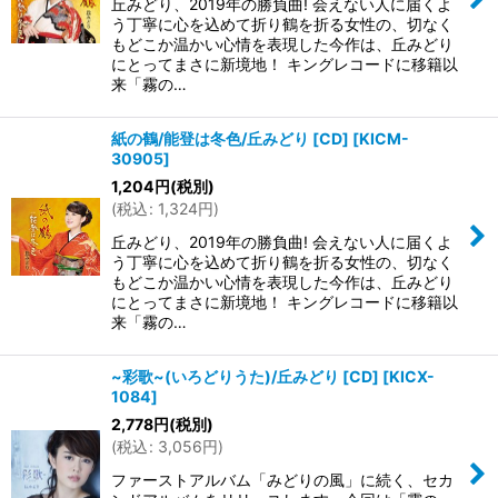
丘みどり、2019年の勝負曲! 会えない人に届くよ
う丁寧に心を込めて折り鶴を折る女性の、切なく
もどこか温かい心情を表現した今作は、丘みどり
にとってまさに新境地！ キングレコードに移籍以
来「霧の…
紙の鶴/能登は冬色/丘みどり [CD]
[
KICM-
30905
]
1,204
円
(税別)
(
税込
:
1,324
円
)
丘みどり、2019年の勝負曲! 会えない人に届くよ
う丁寧に心を込めて折り鶴を折る女性の、切なく
もどこか温かい心情を表現した今作は、丘みどり
にとってまさに新境地！ キングレコードに移籍以
来「霧の…
~彩歌~(いろどりうた)/丘みどり [CD]
[
KICX-
1084
]
2,778
円
(税別)
(
税込
:
3,056
円
)
ファーストアルバム「みどりの風」に続く、セカ