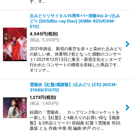
す。オ…
丘みどりリサイタル15周年+1~演魅Vol.3~/丘み
どり [DVD/Blu-ray Disc]
[
KIBM-925/KIXM-
510
]
4,545
円
(税別)
(
税込
:
5,000
円
)
2021年師走、新宿の夜空を赤々と染めた丘みどり
の妖しい炎。休業明け初となった感動のコンサー
ト! 2021年12月13日に東京・新宿文化センターで
行われたコンサートの模様を収録した商品です。
オリジナ…
雪陽炎【紅盤/感謝盤】/丘みどり [CD]
[
KICM-
31069/31070
]
1,273
円
(税別)
(
税込
:
1,400
円
)
好調の「雪陽炎」、カップリング&ジャケットを
一新した【紅盤】と4曲入りのお買い得な【感謝
盤】を2作品リリース! 収録曲 紅盤 1.雪陽炎 作詞:
森坂 とも 作曲:中尾 唱 編曲:伊戸 のり…