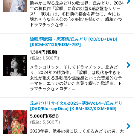
艶やかに彩る丘みどりの歌世界。丘みどり、2024
年の勝負作「涙唄」に宵の灯盤&感謝盤をリリー
ス! 「涙唄」は、冬目前の都会を舞台に、今にも
壊れそうな主人公の心の叫びを描いた、繊細かつ
ドラマチックな作…
涙唄/阿武隈・恋慕情/丘みどり [CD/CD+DVD]
[
KICM-31125/KIZM-797
]
1,364
円
(税別)
(
税込
:
1,500
円
)
メランコリック、そしてドラマチック。丘みど
り、2024年の勝負作。 「涙唄」は現代を生きる
女性が抱える孤独感や焦燥感といった普遍的なテ
ーマを、エッジの効いた言葉で綴った歌謡曲。ド
ラマチックなメロディ…
丘みどりリサイタル2023~演魅Vol.4~/丘みどり
[DVD/Blu-ray Disc]
[
KIBM-987/KIXM-559
]
5,000
円
(税別)
(
税込
:
5,500
円
)
2023年春、渋谷の街に妖しく光るみどりの炎。大