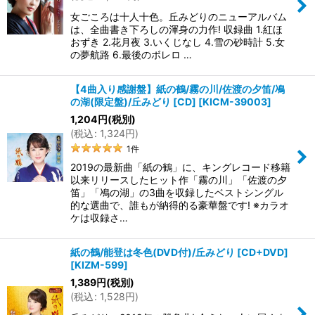
女ごころは十人十色。丘みどりのニューアルバム
は、全曲書き下ろしの渾身の力作! 収録曲 1.紅ほ
おずき 2.花月夜 3.いくじなし 4.雪の砂時計 5.女
の夢航路 6.最後のボレロ …
【4曲入り感謝盤】紙の鶴/霧の川/佐渡の夕笛/鳰
の湖(限定盤)/丘みどり [CD]
[
KICM-39003
]
1,204
円
(税別)
(
税込
:
1,324
円
)
1
件
2019の最新曲「紙の鶴」に、キングレコード移籍
以来リリースしたヒット作「霧の川」「佐渡の夕
笛」「鳰の湖」の3曲を収録したベストシングル
的な選曲で、誰もが納得的る豪華盤です! ※カラオ
ケは収録さ…
紙の鶴/能登は冬色(DVD付)/丘みどり [CD+DVD]
[
KIZM-599
]
1,389
円
(税別)
(
税込
:
1,528
円
)