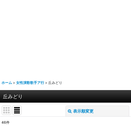
ホーム
>
女性演歌歌手ア行
>
丘みどり
丘みどり
表示順変更
閉じる
46
件
表示数
: