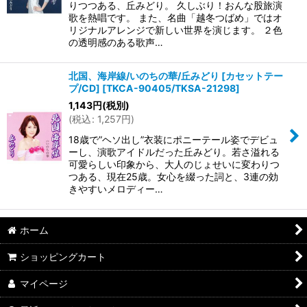
りつつある、丘みどり。 久しぶり！おんな股旅演
歌を熱唱です。 また、名曲「越冬つばめ」ではオ
リジナルアレンジで新しい世界を演じます。 ２色
の透明感のある歌声…
北国、海岸線/いのちの華/丘みどり [カセットテー
プ/CD]
[
TKCA-90405/TKSA-21298
]
1,143
円
(税別)
(
税込
:
1,257
円
)
18歳で”ヘソ出し”衣装にポニーテール姿でデビュ
ーし、演歌アイドルだった丘みどり。若さ溢れる
可愛らしい印象から、大人のじょせいに変わりつ
つある、現在25歳。女心を綴った詞と、3連の効
きやすいメロディー…
ホーム
ショッピングカート
マイページ