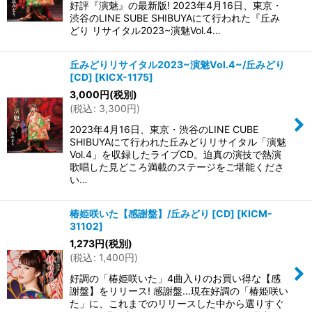
好評『演魅』の最新版! 2023年4月16日、東京・
渋谷のLINE SUBE SHIBUYAにて行われた『丘み
どり リサイタル2023~演魅Vol.4…
丘みどりリサイタル2023~演魅Vol.4~/丘みどり
[CD]
[
KICX-1175
]
3,000
円
(税別)
(
税込
:
3,300
円
)
2023年4月16日、東京・渋谷のLINE CUBE
SHIBUYAにて行われた丘みどりリサイタル「演魅
Vol.4」を収録したライブCD。迫真の演技で熱演
歌唱した見どころ満載のステージをご堪能くださ
い…
椿姫咲いた【感謝盤】/丘みどり [CD]
[
KICM-
31102
]
1,273
円
(税別)
(
税込
:
1,400
円
)
好調の「椿姫咲いた」4曲入りのお買い得な【感
謝盤】をリリース! 感謝盤…現在好調の「椿姫咲い
た」に、これまでのリリースした中から選りすぐ