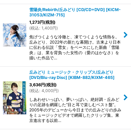
雪陽炎/Rebirth/丘みどり [CD/CD+DVD]
[
KICM-
31053/KIZM-715
]
1,273
円
(税別)
(
税込
:
1,400
円
)
焦げつくような冷徹と、凍てつくような情熱を。
丘みどり、2022年の新たな幕開け。古来より日本
に伝わる伝説「雪女」をベースにした新曲「雪陽
炎」は、業を背負った女性の（愛のはかなさ）を
描いた作品で…
丘みどり ミュージック・クリップス/丘みどり
[DVD/Blu-ray Disc]
[
KIBM-882/KIXM-465
]
3,636
円
(税別)
(
税込
:
4,000
円
)
しあわせいっぱい、夢いっぱい。絶好調・丘みど
りの足跡を網羅した“目と耳で楽しむベスト盤”。
2005年のデビューから今日までの丘みどりの歩み
をミュージックビデオで網羅したクリップ集。東
京進出する以前…