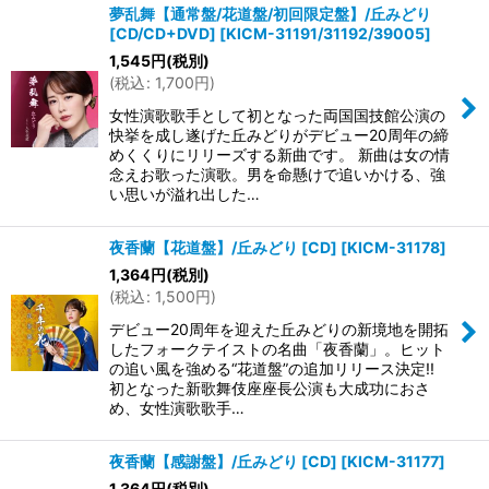
夢乱舞【通常盤/花道盤/初回限定盤】/丘みどり
[CD/CD+DVD]
[
KICM-31191/31192/39005
]
1,545
円
(税別)
(
税込
:
1,700
円
)
女性演歌歌手として初となった両国国技館公演の
快挙を成し遂げた丘みどりがデビュー20周年の締
めくくりにリリーズする新曲です。 新曲は女の情
念えお歌った演歌。男を命懸けで追いかける、強
い思いが溢れ出した…
夜香蘭【花道盤】/丘みどり [CD]
[
KICM-31178
]
1,364
円
(税別)
(
税込
:
1,500
円
)
デビュー20周年を迎えた丘みどりの新境地を開拓
したフォークテイストの名曲「夜香蘭」。ヒット
の追い風を強める“花道盤”の追加リリース決定!!
初となった新歌舞伎座座長公演も大成功におさ
め、女性演歌歌手…
夜香蘭【感謝盤】/丘みどり [CD]
[
KICM-31177
]
1,364
円
(税別)