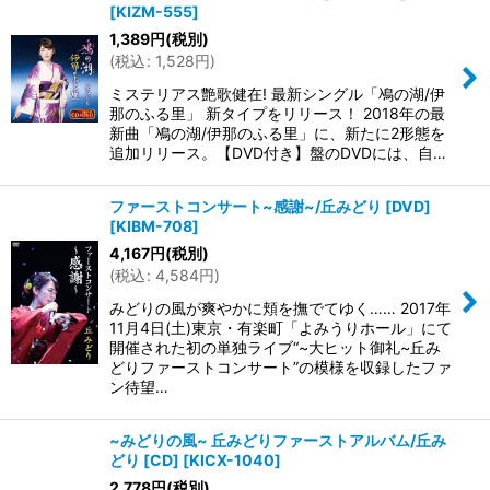
[
KIZM-555
]
1,389
円
(税別)
(
税込
:
1,528
円
)
ミステリアス艶歌健在! 最新シングル「鳰の湖/伊
那のふる里」 新タイプをリリース！ 2018年の最
新曲「鳰の湖/伊那のふる里」に、新たに2形態を
追加リリース。【DVD付き】盤のDVDには、自…
ファーストコンサート~感謝~/丘みどり [DVD]
[
KIBM-708
]
4,167
円
(税別)
(
税込
:
4,584
円
)
みどりの風が爽やかに頬を撫でてゆく…… 2017年
11月4日(土)東京・有楽町「よみうりホール」にて
開催された初の単独ライブ“~大ヒット御礼~丘み
どりファーストコンサート”の模様を収録したファ
ン待望…
~みどりの風~ 丘みどりファーストアルバム/丘み
どり [CD]
[
KICX-1040
]
2,778
円
(税別)