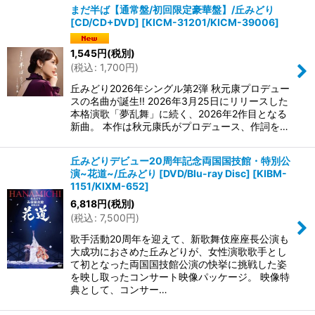
まだ半ば【通常盤/初回限定豪華盤】/丘みどり
[CD/CD+DVD]
[
KICM-31201/KICM-39006
]
並び順
:
1,545
円
(税別)
(
税込
:
1,700
円
)
絞り込む
丘みどり2026年シングル第2弾 秋元康プロデュー
スの名曲が誕生!! 2026年3月25日にリリースした
本格演歌「夢乱舞」に続く、2026年2作目となる
新曲。 本作は秋元康氏がプロデュース、作詞を…
丘みどりデビュー20周年記念両国国技館・特別公
演~花道~/丘みどり [DVD/Blu-ray Disc]
[
KIBM-
1151/KIXM-652
]
6,818
円
(税別)
(
税込
:
7,500
円
)
歌手活動20周年を迎えて、新歌舞伎座座長公演も
大成功におさめた丘みどりが、女性演歌歌手とし
て初となった両国国技館公演の快挙に挑戦した姿
を映し取ったコンサート映像パッケージ。 映像特
典として、コンサー…