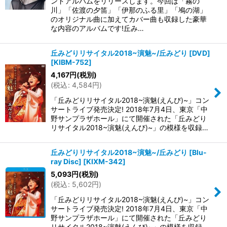
ンドアルバムをリリースします。今回は「霧の
川」「佐渡の夕笛」「伊那のふる里」「鳰の湖」
のオリジナル曲に加えてカバー曲も収録した豪華
な内容のアルバムです!丘み…
丘みどりリサイタル2018~演魅~/丘みどり [DVD]
[
KIBM-752
]
4,167
円
(税別)
(
税込
:
4,584
円
)
「丘みどりリサイタル2018~演魅(えんび)~」コン
サートライブ発売決定! 2018年7月4日、東京「中
野サンプラザホール」にて開催された「丘みどり
リサイタル2018~演魅(えんび)~」の模様を収録…
丘みどりリサイタル2018~演魅~/丘みどり [Blu-
ray Disc]
[
KIXM-342
]
5,093
円
(税別)
(
税込
:
5,602
円
)
「丘みどりリサイタル2018~演魅(えんび)~」コン
サートライブ発売決定! 2018年7月4日、東京「中
野サンプラザホール」にて開催された「丘みどり
リサイタル2018~演魅(えんび)~」の模様を収録…