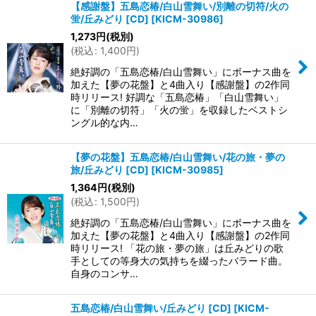
【感謝盤】五島恋椿/白山雪舞い/別離の切符/火の
蛍/丘みどり [CD]
[
KICM-30986
]
1,273
円
(税別)
(
税込
:
1,400
円
)
絶好調の「五島恋椿/白山雪舞い」にボーナス曲を
加えた【夢の花盤】と4曲入り【感謝盤】の2作同
時リリース! 好調な「五島恋椿」「白山雪舞い」
に「別離の切符」「火の蛍」を収録したベストシ
ングル的な内…
【夢の花盤】五島恋椿/白山雪舞い/花の旅・夢の
旅/丘みどり [CD]
[
KICM-30985
]
1,364
円
(税別)
(
税込
:
1,500
円
)
絶好調の「五島恋椿/白山雪舞い」にボーナス曲を
加えた【夢の花盤】と4曲入り【感謝盤】の2作同
時リリース! 「花の旅・夢の旅」は丘みどりの歌
手としての等身大の気持ちを綴ったバラード曲。
自身のコンサ…
五島恋椿/白山雪舞い/丘みどり [CD]
[
KICM-