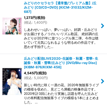
みどりのケセラセラ【通常盤/プレミアム盤】/丘
みどり [CD/CD+DVD]
[
KICM-31032/KIZM-
687
]
1,273
円
(税別)
(
税込
:
1,400
円
)
しあわせいっぱい、夢いっぱい。好調・丘みどり
がお届けするノリのいいリズム歌謡。 絶好調の丘
みどりが2021年に放つシングル第二弾。今作は聴
いていて元気になれるような明るめの作品です。
思わず手拍子した…
丘みどり配信LIVE2020-生誕祭・秋麗・雪華- 生
誕祭・秋麗・雪華/丘みどり [DVD/Blu-ray Disc]
[
KIBM-876/KIXM-456
]
4,545
円
(税別)
(
税込
:
5,000
円
)
新しい時代に咲く一凛の花。2020年無観客ライブ
の模様を収めた、見どころ満載の映像作品です。
2020年計3回にわたり実施し話題を呼んだ丘みど
りの有料配信無観客ライブの模様を1本にまとめま
した。 …