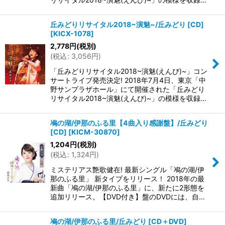
丘みどりリサイタル2018~演魅~/丘みどり [CD]
[
KICX-1078
]
2,778
円
(税別)
(
税込
:
3,056
円
)
「丘みどりリサイタル2018~演魅(えんび)~」コン
サートライブ発売決定! 2018年7月4日、東京「中
野サンプラザホール」にて開催された「丘みどり
リサイタル2018~演魅(えんび)~」の模様を収録…
鳰の湖/伊那のふる里【4曲入り感謝盤】/丘みどり
[CD]
[
KICM-30870
]
1,204
円
(税別)
(
税込
:
1,324
円
)
ミステリアス艶歌健在! 最新シングル「鳰の湖/伊
那のふる里」 新タイプをリリース！ 2018年の最
新曲「鳰の湖/伊那のふる里」に、新たに2形態を
追加リリース。【DVD付き】盤のDVDには、自…
鳰の湖/伊那のふる里/丘みどり [CD＋DVD]