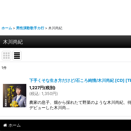
ホーム
>
男性演歌歌手カ行
>
木川尚紀
木川尚紀
1
件
表示数
:
下手くそな生き方だけど/石ころ純情/木川尚紀 [CD]
[
T
1,227
円
(税別)
並び順
:
(
税込
:
1,350
円
)
農家の息子、畑から採れたて野菜のような木川尚紀、待望
デビューした木川尚…
ホーム