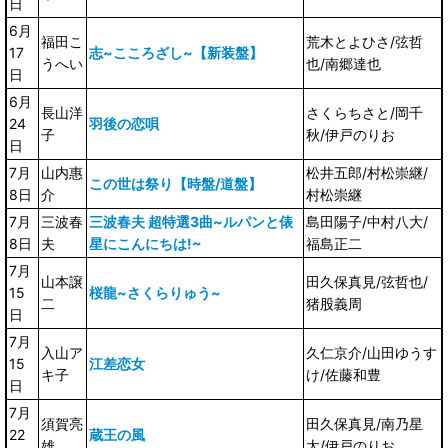
日
6月
福田こ
荒木とよひさ/弦哲
17
志~こころざし~【新装盤】
うへい
也/南郷達也
日
6月
長山洋
さくらちさと/岡千
24
羽後の恋唄
子
秋/伊戸のりお
日
7月
山内惠
松井五郎/村松崇継/
この世は祭り【時盤/道盤】
8日
介
村松崇継
7月
三波春
三波春夫 超特選3曲~ルパンと俵
島田陽子/中村八大/
8日
夫
星にこんにちは!~
福島正二
7月
山本譲
田久保真見/弦哲也/
15
桜龍~さくらりゅう~
二
猪股義周
日
7月
入山ア
久仁京介/山田ゆうす
15
江差恋女
キ子
け/佐藤和豊
日
7月
須賀亮
田久保真見/南乃星
22
蔵王の風
雄
太/伊戸のりお