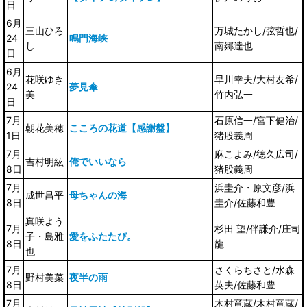
日
6月
三山ひろ
万城たかし/弦哲也/
24
鳴門海峡
し
南郷達也
日
6月
花咲ゆき
早川幸夫/大村友希/
24
夢見傘
美
竹内弘一
日
7月
石原信一/宮下健治/
朝花美穂
こころの花道【感謝盤】
1日
猪股義周
7月
麻こよみ/徳久広司/
吉村明紘
俺でいいなら
8日
猪股義周
7月
浜圭介・原文彦/浜
成世昌平
母ちゃんの海
8日
圭介/佐藤和豊
真咲よう
7月
杉田 望/伴謙介/庄司
子・島雅
愛をふたたび。
8日
龍
也
7月
さくらちさと/水森
野村美菜
夜半の雨
8日
英夫/佐藤和豊
7月
木村竜蔵/木村竜蔵/