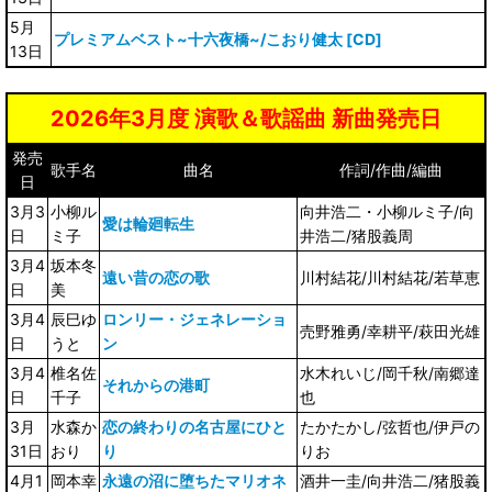
5月
プレミアムベスト~十六夜橋~/こおり健太 [CD]
13日
2026年3月度 演歌＆歌謡曲 新曲発売日
発売
歌手名
曲名
作詞/作曲/編曲
日
3月3
小柳ル
向井浩二・小柳ルミ子/向
愛は輪廻転生
日
ミ子
井浩二/猪股義周
3月4
坂本冬
遠い昔の恋の歌
川村結花/川村結花/若草恵
日
美
3月4
辰巳ゆ
ロンリー・ジェネレーショ
売野雅勇/幸耕平/萩田光雄
日
うと
ン
3月4
椎名佐
水木れいじ/岡千秋/南郷達
それからの港町
日
千子
也
3月
水森か
恋の終わりの名古屋にひと
たかたかし/弦哲也/伊戸の
31日
おり
り
りお
4月1
岡本幸
永遠の沼に堕ちたマリオネ
酒井一圭/向井浩二/猪股義