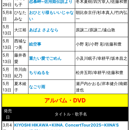
恋慕岬~佐用姫伝説より
冬木夏樹/四方章人/佐藤和豊
29日
ち子
5月8
ひなた
おひとり様もいいじゃな
朝比奈京仔/杉本真人/竹内弘
日
みな
い
一
5月
大江裕
あばよ さよなら
原譲二/原譲二/遠山敦
13日
5月
西城な
絵空事
小野 彩/小野 彩/佐藤和豊
13日
つ美
5月
藤井香
重たい愛でごめん
小及川眠子/幸耕平/坂本昌之
13日
愛
5月
市川由
ちりぬるを
松井五郎/幸耕平/佐藤和豊
13日
紀乃
5月
夏木綾
瀬戸内かおる/岸本健介/南郷
なごり雨
13日
子
達也
アルバム・DVD
発売
タイトル・歌手名
日
3月4
KIYOSHI HIKAWA+KIINA. ConcertTour2025~KIINA'S