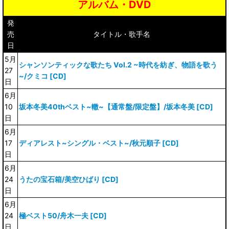
アルバム・DVD
発
売
タイトル・歌手名
日
5月
シャンソンティックな歌たち Vol.2 ~時代を紡ぎ、物語を歌う
27
~/クミコ [CD]
日
6月
10
坂本冬美40thベスト~轍~【通常盤/限定盤】/坂本冬美 [CD]
日
6月
17
ディアレスト~シングル・ベスト~/秋元順子 [CD]
日
6月
24
うたの宝石箱/美空ひばり [CD]
日
6月
24
極ベスト50/舟木一夫 [CD]
日