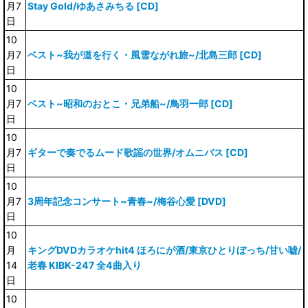
月7
Stay Gold/ゆあさみちる [CD]
日
10
月7
ベスト~我が道を行く・風雪ながれ旅~/北島三郎 [CD]
日
10
月7
ベスト~昭和のおとこ・兄弟船~/鳥羽一郎 [CD]
日
10
月7
ギターで奏でるムード歌謡の世界/オムニバス [CD]
日
10
月7
3周年記念コンサート~青春~/梅谷心愛 [DVD]
日
10
月
キングDVDカラオケhit4 ほろにが酒/東京ひとりぼっち/甘い嘘/
14
老春 KIBK-247 全4曲入り
日
10