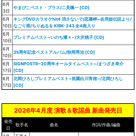
6月
やまびこベスト・プラス/二見颯一 [CD]
3日
6月
キングDVDカラオケhit4 消さないで/恋慕岬~佐用姫伝説より/
10日
なごり雨/ちりぬるを KIBK-243 全4曲入り
6月
プレミアムベスト~いのち燦々~/大沢桃子 [CD]
10日
6月
35周年記念ベストアルバム/秋岡秀治 [CD]
10日
6月
SIGNPOST8~20周年オールタイムベスト~/まつざき幸介
17日
[CD]
6月
北岡ひろしプレミアムベスト~祇園白川宵桜~/北岡ひろし
17日
[CD]
2026年4月度 演歌＆歌謡曲 新曲発売日
発売
歌手名
曲名
作詞/作曲/編曲
日