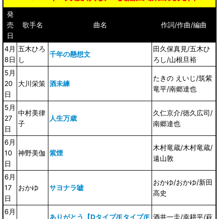
発
売
歌手名
曲名
作詞/作曲/編曲
日
4月
五木ひろ
田久保真見/五木ひ
千年の懸想文
8日
し
ろし/山根旦裕
5月
たきの えいじ/筑紫
20
大川栄策
酒未練
竜平/南郷達也
日
5月
中村美律
久仁京介/徳久広司/
27
人生万歳
子
南郷達也
日
6月
木村竜蔵/木村竜蔵/
10
神野美伽
紫煙
遠山敦
日
6月
おかゆ/おかゆ/新田
17
おかゆ
サヨナラ嘘
高史
日
6月
ありがとう【Dタイプ/Eタイプ/F
酒井一圭/幸耕平/萩