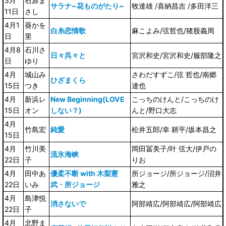
3月
石原ま
サラナ~花ものがたり~
牧達雄 /喜納昌吉 /多田洋三
11日
さし
4月1
葵かを
白糸恋情歌
麻こよみ/弦哲也/猪股義周
日
里
4月8
石川さ
日々呉々と
宮沢和史/宮沢和史/服部隆之
日
ゆり
4月
城山み
さわだすずこ/弦 哲也/南郷
ひざまくら
15日
つき
達也
4月
新浜レ
New Beginning(LOVE
こっちのけんと/こっちのけ
15日
オン
しない？)
んと/野口大志
4月
竹島宏
純愛
松井五郎/幸 耕平/坂本昌之
15日
4月
竹川美
岡田冨美子/叶 弦大/伊戸の
流氷海峡
22日
子
りお
4月
田中あ
優柔不断 with 木梨憲
所ジョージ/所ジョージ/沼井
22日
いみ
武・所ジョージ
雅之
4月
島津悦
消さないで
阿部靖広/阿部靖広/阿部靖広
22日
子
4月
北野ま