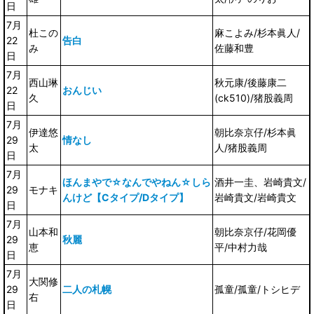
日
7月
杜この
麻こよみ/杉本眞人/
22
告白
み
佐藤和豊
日
7月
西山琳
秋元康/後藤康二
22
おんじい
久
(ck510)/猪股義周
日
7月
伊達悠
朝比奈京仔/杉本眞
29
情なし
太
人/猪股義周
日
7月
ほんまやで☆なんでやねん☆しら
酒井一圭、岩崎貴文/
29
モナキ
んけど【Cタイプ/Dタイプ】
岩崎貴文/岩崎貴文
日
7月
山本和
朝比奈京仔/花岡優
29
秋麗
恵
平/中村力哉
日
7月
大関修
29
二人の札幌
孤童/孤童/トシヒデ
右
日