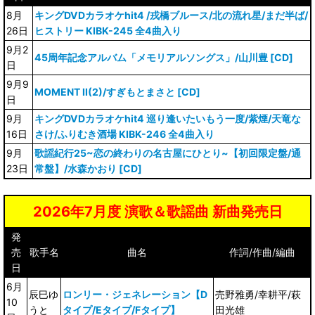
8月
キングDVDカラオケhit4 /戎橋ブルース/北の流れ星/まだ半ば/
26日
ヒストリー KIBK-245 全4曲入り
9月2
45周年記念アルバム「メモリアルソングス」/山川豊 [CD]
日
9月9
MOMENT II(2)/すぎもとまさと [CD]
日
9月
キングDVDカラオケhit4 巡り逢いたいもう一度/紫煙/天竜な
16日
さけ/ふりむき酒場 KIBK-246 全4曲入り
9月
歌謡紀行25~恋の終わりの名古屋にひとり~【初回限定盤/通
23日
常盤】/水森かおり [CD]
2026年7月度 演歌＆歌謡曲 新曲発売日
発
売
歌手名
曲名
作詞/作曲/編曲
日
6月
辰巳ゆ
ロンリー・ジェネレーション【D
売野雅勇/幸耕平/萩
10
うと
タイプ/Eタイプ/Fタイプ】
田光雄