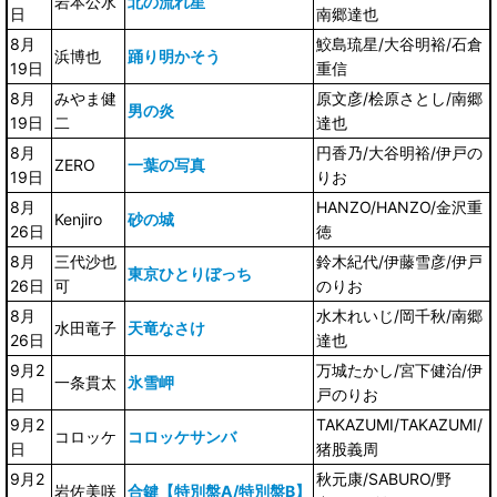
岩本公水
北の流れ星
日
南郷達也
8月
鮫島琉星/大谷明裕/石倉
浜博也
踊り明かそう
19日
重信
8月
みやま健
原文彦/桧原さとし/南郷
男の炎
19日
二
達也
8月
円香乃/大谷明裕/伊戸の
ZERO
一葉の写真
19日
りお
8月
HANZO/HANZO/金沢重
Kenjiro
砂の城
26日
徳
8月
三代沙也
鈴木紀代/伊藤雪彦/伊戸
東京ひとりぼっち
26日
可
のりお
8月
水木れいじ/岡千秋/南郷
水田竜子
天竜なさけ
26日
達也
9月2
万城たかし/宮下健治/伊
一条貫太
氷雪岬
日
戸のりお
9月2
TAKAZUMI/TAKAZUMI/
コロッケ
コロッケサンバ
日
猪股義周
9月2
秋元康/SABURO/野
岩佐美咲
合鍵【特別盤A/特別盤B】