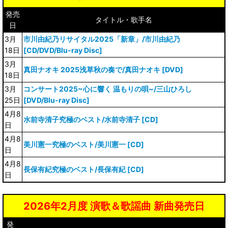
発売
タイトル・歌手名
日
3月
市川由紀乃リサイタル2025「新章」/市川由紀乃
18日
[CD/DVD/Blu-ray Disc]
3月
真田ナオキ 2025浅草秋の奏で/真田ナオキ [DVD]
18日
3月
コンサート2025~心に響く 温もりの唄~/三山ひろし
25日
[DVD/Blu-ray Disc]
4月8
水前寺清子究極のベスト/水前寺清子 [CD]
日
4月8
美川憲一究極のベスト/美川憲一 [CD]
日
4月8
長保有紀究極のベスト/長保有紀 [CD]
日
2026年2月度 演歌＆歌謡曲 新曲発売日
発