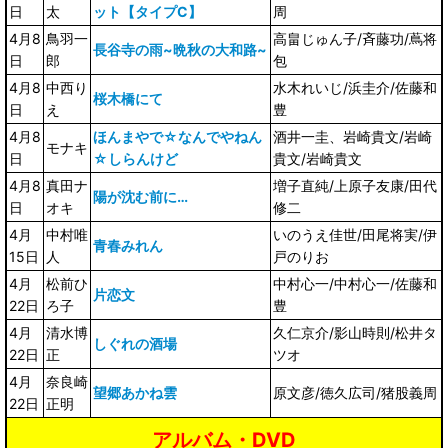
日
太
ット【タイプC】
周
4月8
鳥羽一
高畠じゅん子/斉藤功/蔦将
長谷寺の雨~晩秋の大和路~
日
郎
包
4月8
中西り
水木れいじ/浜圭介/佐藤和
桜木橋にて
日
え
豊
4月8
ほんまやで☆なんでやねん
酒井一圭、岩崎貴文/岩崎
モナキ
日
☆しらんけど
貴文/岩崎貴文
4月8
真田ナ
増子直純/上原子友康/田代
陽が沈む前に…
日
オキ
修二
4月
中村唯
いのうえ佳世/田尾将実/伊
青春みれん
15日
人
戸のりお
4月
松前ひ
中村心一/中村心一/佐藤和
片恋文
22日
ろ子
豊
4月
清水博
久仁京介/影山時則/松井タ
しぐれの酒場
22日
正
ツオ
4月
奈良崎
望郷あかね雲
原文彦/徳久広司/猪股義周
22日
正明
アルバム・DVD