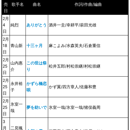
売
歌手名
曲名
作詞/作曲/編曲
日
2月
4
純烈
ありがとう
酒井一圭/幸耕平/萩田光雄
日
2月
18
青山新
十三ヶ月
麻こよみ/水森英夫/石倉重信
日
2月
山内惠
この世は祭
25
松井五郎/村松崇継/村松崇継
介
り
日
2月
永井裕
かずら橋恋
25
かず翼/四方章人/佐藤和豊
子
唄
日
2月
氷室一
25
夢を紡いで
氷室一哉/氷室一哉/猪俣義周
哉
日
3
月
二見颯