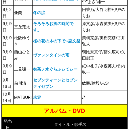
日
中”まさ”雄一
9月2
円香乃/大谷明裕/伊戸の
亜蘭
冬の涙
日
りお
9月9
そろそろお酒の時間で
原文彦/水森英夫/伊戸の
三丘翔太
日
す。
りお
9月9
松阪ゆう
美樹克彦/美樹克彦/古井
桜の花の木の下で~恋文盤
日
き
弘人
9月9
西山ひと
朝比奈京仔/徳久広司/矢
ヴァレンタインの雨
日
み
田部正
9月9
紙中礼子/水森英夫/竹内
二見颯一
御茶ノ水ぐらふぃてぃー
日
弘一
9月
セブンティーンとセブン
前川清
紘毅/紘毅/未定
16日
ティセブン
10月
MATSURI
未定
//
14日
アルバム・DVD
発売
タイトル・歌手名
日