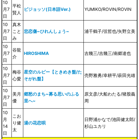
10
平松
月7
ピジョッソ(日本語Ver.)
YUMIKO/ROVIN/ROVIN
賢人
日
10
真木
月7
こと
悲恋傷~ひれんしょう~
浦千鶴子/弦哲也/矢野立美
日
み
10
谷龍
月7
HIROSHIMA
吉幾三/吉幾三/南郷達也
介
日
10
梅谷
星空のルビー【ときめき盤/た
月7
売野雅勇/幸耕平/萩田光雄
心愛
そがれ盤】
日
10
美月
郷愁のまち~募る思いのふる
原文彦/大船わたる/猪股義
月7
優
里へ~
周
日
10
こお
月
日野浦かなで/池田健太郎/
り健
湯の花恋唄
14
杉山ユカリ
太
日