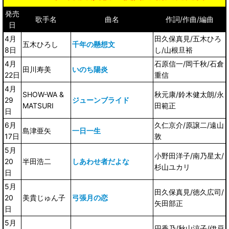
発売
歌手名
曲名
作詞/作曲/編曲
日
4月
田久保真見/五木ひろ
五木ひろし
千年の懸想文
8日
し/山根旦裕
4月
石原信一/岡千秋/石倉
田川寿美
いのち陽炎
22日
重信
4月
SHOW-WA &
秋元康/鈴木健太朗/永
29
ジューンブライド
MATSURI
田範正
日
6月
久仁京介/原譲二/遠山
島津亜矢
一日一生
17日
敦
5月
小野田洋子/南乃星太/
20
半田浩二
しあわせ者だよな
杉山ユカリ
日
5月
田久保真見/徳久広司/
20
美貴じゅん子
弓張月の恋
矢田部正
日
5月
円香乃/秋山涼子/伊戸