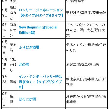
9日
冬美
い/宮野幸子
辰巳
9月
ロンリー・ジェネレーション
ゆう
売野雅勇/幸耕平/萩田光雄
9日
【Gタイプ/Hタイプ/Iタイプ】
と
9月
新浜
こっちのけんと/こっちの
New Beginning(Special
16
レオ
けんと、野口大志/野口大
Edition盤)
日
ン
志
9月
藤原
冬木ともや/小橋浩司/伊戸
16
ふりむき酒場
浩
のりお
日
9月
北山
16
たけ
北の港
原譲二/原譲二/遠山敦
日
し
9月
イル・テンポ・パッサ~時は
朝比奈京仔/杉本眞人/矢野
23
風輪
過ぎゆく~【タイプF/タイプ
立美
日
G】
9月
角川
瀬戸内かおる/岸本健介/南
30
ほろにが酒
博
郷達也
日