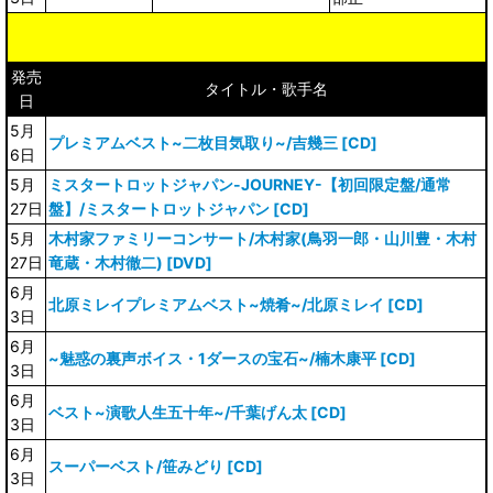
発売
タイトル・歌手名
日
5月
プレミアムベスト~二枚目気取り~/吉幾三 [CD]
6日
5月
ミスタートロットジャパン-JOURNEY-【初回限定盤/通常
27日
盤】/ミスタートロットジャパン [CD]
5月
木村家ファミリーコンサート/木村家(鳥羽一郎・山川豊・木村
27日
竜蔵・木村徹二) [DVD]
6月
北原ミレイプレミアムベスト~焼肴~/北原ミレイ [CD]
3日
6月
~魅惑の裏声ボイス・1ダースの宝石~/楠木康平 [CD]
3日
6月
ベスト~演歌人生五十年~/千葉げん太 [CD]
3日
6月
スーパーベスト/笹みどり [CD]
3日