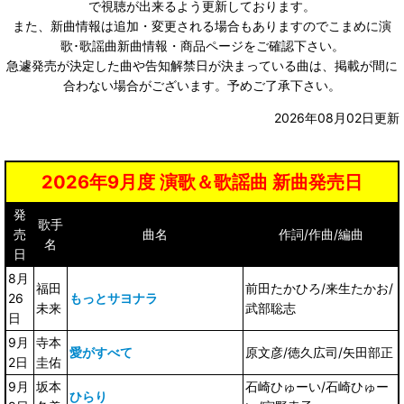
で視聴が出来るよう更新しております。
また、新曲情報は追加・変更される場合もありますのでこまめに演
歌･歌謡曲新曲情報・商品ページをご確認下さい。
急遽発売が決定した曲や告知解禁日が決まっている曲は、掲載が間に
合わない場合がございます。予めご了承下さい。
2026年08月02日更新
2026年9月度 演歌＆歌謡曲 新曲発売日
発
歌手
売
曲名
作詞/作曲/編曲
名
日
8月
福田
前田たかひろ/来生たかお/
26
もっとサヨナラ
未来
武部聡志
日
9月
寺本
愛がすべて
原文彦/徳久広司/矢田部正
2日
圭佑
9月
坂本
石崎ひゅーい/石崎ひゅー
ひらり