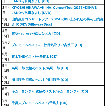
日
LAND~/氷川きよし [CD]
3月4
KIYOSHI HIKAWA+KIINA. ConcertTour2025~KIINA'S
日
LAND~/氷川きよし [DVD]
3月
山内惠介コンサートツアー2024 ~舞い上がれ紅の蝶~/山内惠
18日
介 [CD/DVD/Blu-ray Disc]
4月
黎明~aurore~/西山ひとみ [CD]
15日
5月6
プレミアムベスト~二枚目気取り~/吉幾三 [CD]
日
5月
貫太THEベスト/一条貫太 [CD]
13日
5月
鳥羽一郎 究極のベスト/鳥羽一郎 [CD]
13日
5月
瀬川瑛子 究極のベスト/瀬川瑛子 [CD]
13日
5月
キム・ヨンジャ 究極のベスト/キム・ヨンジャ [CD]
13日
5月
千昌夫プレミアムベスト/千昌夫 [CD]
13日