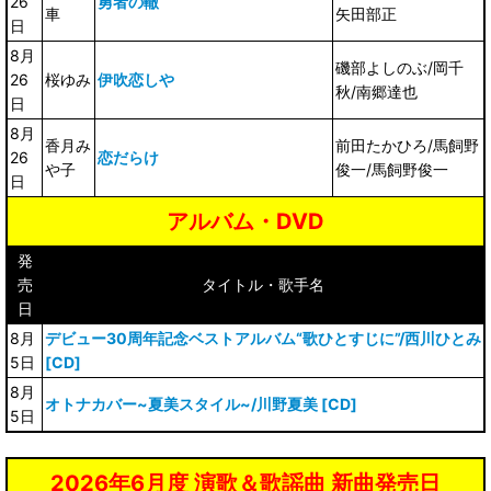
26
勇者の轍
車
矢田部正
日
8月
磯部よしのぶ/岡千
26
桜ゆみ
伊吹恋しや
秋/南郷達也
日
8月
香月み
前田たかひろ/馬飼野
26
恋だらけ
や子
俊一/馬飼野俊一
日
アルバム・DVD
発
売
タイトル・歌手名
日
8月
デビュー30周年記念ベストアルバム“歌ひとすじに”/西川ひとみ
5日
[CD]
8月
オトナカバー~夏美スタイル~/川野夏美 [CD]
5日
2026年6月度 演歌＆歌謡曲 新曲発売日