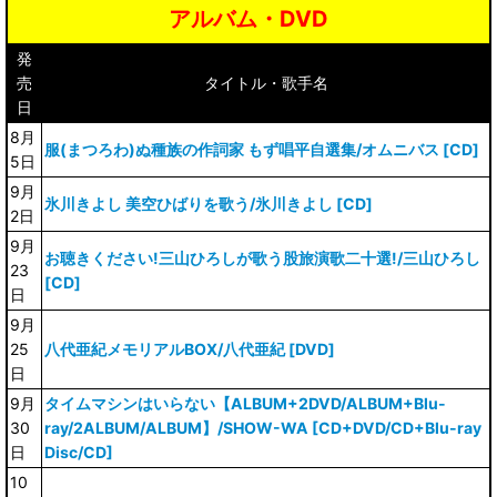
アルバム・DVD
発
売
タイトル・歌手名
日
8月
服(まつろわ)ぬ種族の作詞家 もず唱平自選集/オムニバス [CD]
5日
9月
氷川きよし 美空ひばりを歌う/氷川きよし [CD]
2日
9月
お聴きください!三山ひろしが歌う股旅演歌二十選!/三山ひろし
23
[CD]
日
9月
25
八代亜紀メモリアルBOX/八代亜紀 [DVD]
日
9月
タイムマシンはいらない【ALBUM+2DVD/ALBUM+Blu-
30
ray/2ALBUM/ALBUM】/SHOW-WA [CD+DVD/CD+Blu-ray
日
Disc/CD]
10