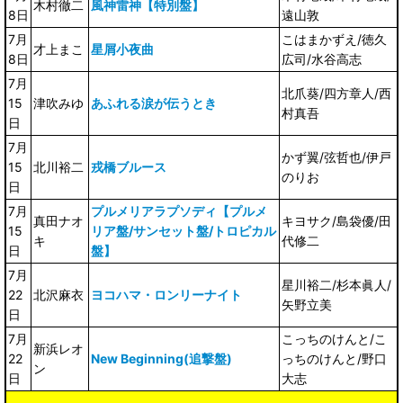
木村徹二
風神雷神【特別盤】
8日
遠山敦
7月
こはまかずえ/徳久
才上まこ
星屑小夜曲
8日
広司/水谷高志
7月
北爪葵/四方章人/西
15
津吹みゆ
あふれる涙が伝うとき
村真吾
日
7月
かず翼/弦哲也/伊戸
15
北川裕二
戎橋ブルース
のりお
日
7月
プルメリアラプソディ【プルメ
真田ナオ
キヨサク/島袋優/田
15
リア盤/サンセット盤/トロピカル
キ
代修二
日
盤】
7月
星川裕二/杉本眞人/
22
北沢麻衣
ヨコハマ・ロンリーナイト
矢野立美
日
7月
こっちのけんと/こ
新浜レオ
22
New Beginning(追撃盤)
っちのけんと/野口
ン
日
大志