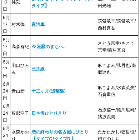
17
純烈
タイプ】
田光雄
日
6月
筑紫竜平/筑紫竜平/
17
村木弾
夜汽車
西村真吾
日
6月
さとう宗幸/さとう
17
高森有紀
今 潮騒のまちへ…
宗幸/西村真吾
日
6月
山口ひろ
麻こよみ/弦哲也/南
17
三江線
み
郷達也
日
6月
麻こよみ/水森英夫/
24
青山新
十三ヶ月(追撃盤)
石倉重信
日
6月
石原信一/徳久広司/
24
服部浩子
日本海ひとりきり
猪股義周
日
6月
水森かお
恋の終わりの名古屋にひとり
たかたかし/弦哲也/
24
り
【タイプC/タイプD 】
伊戸のりお