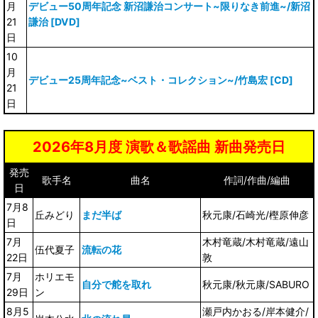
月
デビュー50周年記念 新沼謙治コンサート~限りなき前進~/新沼
21
謙治 [DVD]
日
10
月
デビュー25周年記念~ベスト・コレクション~/竹島宏 [CD]
21
日
2026年8月度 演歌＆歌謡曲 新曲発売日
発売
歌手名
曲名
作詞/作曲/編曲
日
7月8
丘みどり
まだ半ば
秋元康/石崎光/樫原伸彦
日
7月
木村竜蔵/木村竜蔵/遠山
伍代夏子
流転の花
22日
敦
7月
ホリエモ
自分で舵を取れ
秋元康/秋元康/SABURO
29日
ン
8月5
瀬戸内かおる/岸本健介/