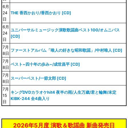
6月
24
THE 香西かおり/香西かおり [CD]
日
6月
ユニバーサルミュージック演歌歌謡曲ベスト100/オムニバス
24
[CD]
日
7月
ファーストアルバム「唯人の好きな昭和歌謡」/中村唯人 [CD]
8日
7月
ベスト~四十年の歩み~/成世昌平 [CD]
8日
7月
スーパーベスト/一節太郎 [CD]
8日
7月
キングDVDカラオケhit4 夜半の雨/人生万歳/君と輪舞/未定
15
KIBK-244 全4曲入り
日
2026年5月度 演歌＆歌謡曲 新曲発売日