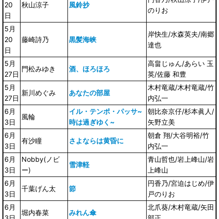
20
秋山涼子
風鈴抄
のりお
日
5月
岸快生/水森英夫/南郷
20
藤崎詩乃
黒髪海峡
達也
日
5月
高畠じゅん/あらい 玉
門松みゆき
酒、ほろほろ
27日
英/佐藤 和豊
5月
木村竜蔵/木村竜蔵/竹
新川めぐみ
あなたの部屋
27日
内弘一
6月
イル・テンポ・パッサ~
朝比奈京仔/杉本眞人/
風輪
3日
時は過ぎゆく~
矢野立美
6月
朝倉 翔/大谷明裕/竹
有沙瞳
さよならは黄昏に
3日
内弘一
6月
Nobby(ノビ
青山哲也/岩上峰山/岩
雪津軽
3日
ー)
上峰山
6月
円香乃/宮迫はじめ/伊
千葉げん太
節
3日
戸のりお
6月
北爪葵/木村竜蔵/矢田
堀内春菜
みれん傘
3日
部正