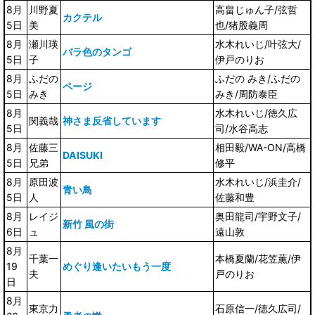
8月
川野夏
高畠じゅん子/弦哲
カクテル
5日
美
也/猪股義周
8月
瀬川瑛
水木れいじ/叶弦大/
バラ色のタンゴ
5日
子
伊戸のりお
8月
ふだの
ふだの みき/ふだの
ページ
5日
みき
みき/周防泰臣
8月
水木れいじ/徳久広
関義哉
神さま反省しています
5日
司/水谷高志
8月
佐藤三
相田毅/WA-ON/高橋
DAISUKI
5日
兄弟
修平
8月
原田波
水木れいじ/浜圭介/
青い鳥
5日
人
佐藤和豊
8月
レイジ
奥田龍司/宇野文子/
新竹 風の街
6日
ュ
遠山敦
8月
千葉一
本橋夏蘭/花笠薫/伊
19
めぐり逢いたいもう一度
夫
戸のりお
日
8月
東京力
石原信一/徳久広司/