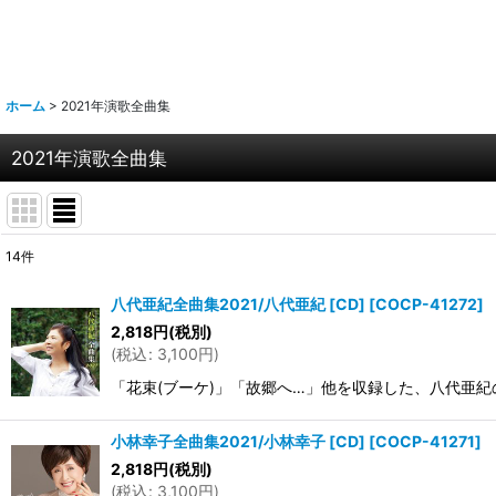
ホーム
>
2021年演歌全曲集
2021年演歌全曲集
14
件
表示数
:
八代亜紀全曲集2021/八代亜紀 [CD]
[
COCP-41272
]
2,818
円
(税別)
並び順
:
(
税込
:
3,100
円
)
「花束(ブーケ)」「故郷へ…」他を収録した、八代亜紀の最新
小林幸子全曲集2021/小林幸子 [CD]
[
COCP-41271
]
2,818
円
(税別)
(
税込
:
3,100
円
)