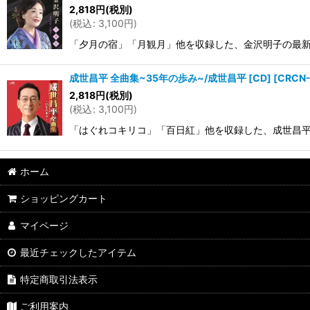
2,818
円
(税別)
(
税込
:
3,100
円
)
「夕月の宿」「月観月」他を収録した、金沢明子の最新全曲集。
成世昌平 全曲集~35年の歩み~/成世昌平 [CD]
[
CRCN-
2,818
円
(税別)
(
税込
:
3,100
円
)
「はぐれコキリコ」「百日紅」他を収録した、成世昌平の最新全曲
ホーム
ショッピングカート
マイページ
最近チェックしたアイテム
特定商取引法表示
ご利用案内