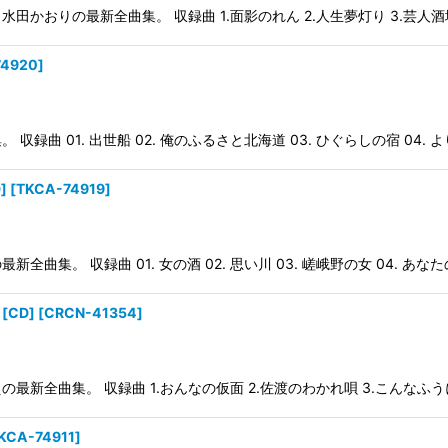
おりの最新全曲集。 収録曲 1.面影のれん 2.人生夢灯り 3.芸人酒場 
74920
]
01. 出世船 02. 俺のふるさと北海道 03. ひぐらしの宿 04. より
]
[
TKCA-74919
]
 収録曲 01. 女の酒 02. 思い川 03. 嵯峨野の女 04. あなたの
CD]
[
CRCN-41354
]
曲集。 収録曲 1.おんなの仮面 2.佐渡のわかれ唄 3.こんなふうに 4
KCA-74911
]