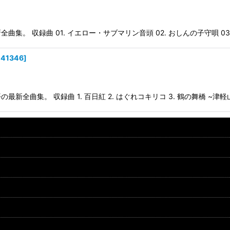
 収録曲 01. イエロー・サブマリン音頭 02. おしんの子守唄 03. 浜
41346
]
集。 収録曲 1. 百日紅 2. はぐれコキリコ 3. 鶴の舞橋 ~津軽山唄入り