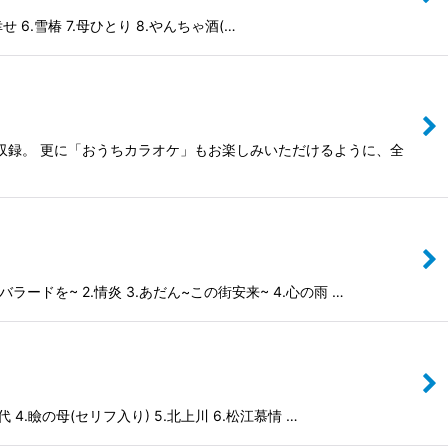
6.雪椿 7.母ひとり 8.やんちゃ酒(…
曲収録。 更に「おうちカラオケ」もお楽しみいただけるように、全
ドを~ 2.情炎 3.あだん~この街安来~ 4.心の雨 …
.瞼の母(セリフ入り) 5.北上川 6.松江慕情 …