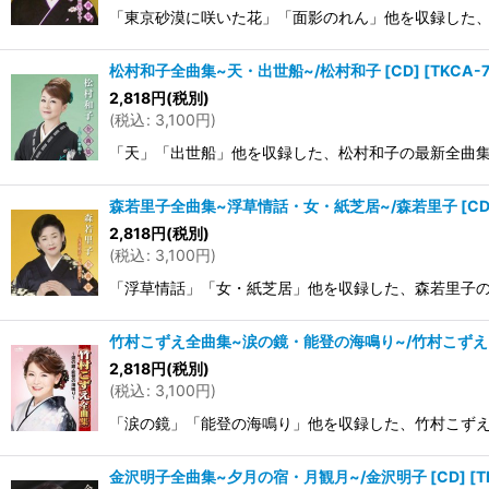
「東京砂漠に咲いた花」「面影のれん」他を収録した、水田か
松村和子全曲集~天・出世船~/松村和子 [CD]
[
TKCA-
2,818
円
(税別)
(
税込
:
3,100
円
)
「天」「出世船」他を収録した、松村和子の最新全曲集。 収録曲 
森若里子全曲集~浮草情話・女・紙芝居~/森若里子 [CD
2,818
円
(税別)
(
税込
:
3,100
円
)
「浮草情話」「女・紙芝居」他を収録した、森若里子の最新全曲集。
竹村こずえ全曲集~涙の鏡・能登の海鳴り~/竹村こずえ [
2,818
円
(税別)
(
税込
:
3,100
円
)
「涙の鏡」「能登の海鳴り」他を収録した、竹村こずえの最新全
金沢明子全曲集~夕月の宿・月観月~/金沢明子 [CD]
[
T