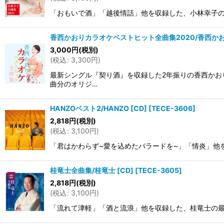
「おもいで酒」「越後情話」他を収録した、小林幸子の最新全曲集
香西かおりカラオケベストヒット全曲集2020/香西かおり
3,000
円
(税別)
(
税込
:
3,300
円
)
最新シングル『契り酒』を収録した2年振りの香西かおり
曲分のオリジ…
HANZOベスト2/HANZO [CD]
[
TECE-3606
]
2,818
円
(税別)
(
税込
:
3,100
円
)
「君はかわらず~愛を込めたバラードを~」「情炎」他を収録
桂竜士全曲集/桂竜士 [CD]
[
TECE-3605
]
2,818
円
(税別)
(
税込
:
3,100
円
)
「流れて津軽」「酒と流浪」他を収録した、桂竜士の最新全曲集