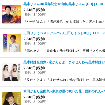
黒木じゅん30周年記念全曲集/黒木じゅん [CD]
[
TECE
2,818
円
(税別)
(
税込
:
3,100
円
)
「やせがまん」「湾岸暮色」他を収録した、黒木じゅんの最新
三田りょうベストアルバム/三田りょう [CD]
[
TECE-3
2,818
円
(税別)
(
税込
:
3,100
円
)
「風の旅人」「天道虫」他を収録した、三田りょうの最新全曲集。
黒木姉妹全曲集~泣かんとよ・まかせんね~/黒木姉妹 [C
2,818
円
(税別)
(
税込
:
3,100
円
)
「泣かんとよ」「まかせんね」他を収録した、黒木姉妹の最新全
水田かおり全曲集~東京砂漠に咲いた花・面影のれん~/水
2,818
円
(税別)
(
税込
:
3,100
円
)