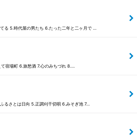
てる 5.時代屋の男たち 6.たった二年と二ヶ月で …
宿場町 6.旅愁酒 7.心のみちづれ 8.…
るさとは日向 5.正調刈干切唄 6.みそぎ池 7…