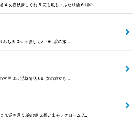
4.女春秋夢しぐれ 5.花も嵐も・ふたり酒 6.梅の…
みち酒 05. 面影しぐれ 06. 涙の旅…
古里 05. 浮草情話 06. 女の旅立ち…
.逆さ月 5.涙の鏡 6.想い出モノクローム 7…