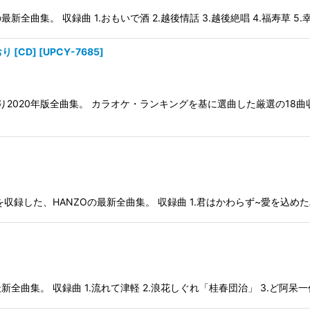
。 収録曲 1.おもいで酒 2.越後情話 3.越後絶唱 4.福寿草 5.幸せ 
 [CD]
[
UPCY-7685
]
2020年版全曲集。 カラオケ・ランキングを基に選曲した厳選の18
した、HANZOの最新全曲集。 収録曲 1.君はかわらず~愛を込めたバラー
。 収録曲 1.流れて津軽 2.浪花しぐれ「桂春団治」 3.ど阿呆一代 4