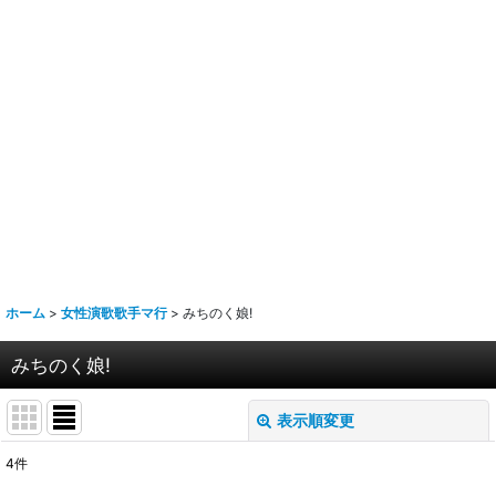
ホーム
>
女性演歌歌手マ行
>
みちのく娘!
みちのく娘!
表示順変更
閉じる
4
件
表示数
: