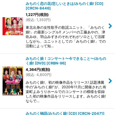
みちのく恋の花/悲しいときは/みちのく娘! [CD]
[
CRCN-8446
]
並び順
:
1,227
円
(税別)
(
税込
:
1,350
円
)
絞り込む
東北出身の女性歌手の歌謡ユニット、「みちのく
娘!」の最新シングル!! メンバーの工藤あやの、津
吹みゆ、羽山みずきのそれぞれがソロとして活躍
しながら、ユニットとしての「みちのく娘!」での
活動によって知…
みちのく娘！コンサート〜今できること〜/みちの
く娘! [DVD]
[
CRBN-96
]
4,364
円
(税別)
(
税込
:
4,800
円
)
みちのく娘!、初の映像作品をリリース! 話題沸騰
中の“みちのく娘!”が、2020年11月に開催された有
楽町よみうりホールでのコンサートの模様を収録
した初の映像作品をリリースします。みちのく娘!
ならで…
みちのく物語/みちのく娘! [CD]
[
CRCN-20471
]