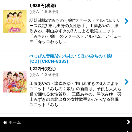
1,636
円
(税別)
(
税込
:
1,800
円
)
話題沸騰の“みちのく娘!”ファーストアルバムリリ
ース決定! 東北出身の女性歌手、工藤あやの、津
吹みゆ、羽山みずきの3人による歌謡ユニット
「みちのく娘!」のファーストアルバム。デビュー
曲「春ッコわらし…
べっぴん音頭/あっちむいてほい/みちのく娘!
[CD]
[
CRCN-8333
]
1,227
円
(税別)
(
税込
:
1,350
円
)
工藤あやの・津吹みゆ・羽山みずきの3人による
ユニット「みちのく娘!」の新曲は、子供も大人も
皆で踊れる女性賛歌。 工藤あやの、津吹みゆ、羽
山みずきの東北出身の女性歌手3人からなる歌謡
ユニット「みち…
ホーム