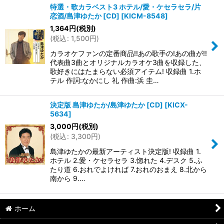
特選・歌カラベスト3 ホテル/愛・ケセラセラ/片
恋酒/島津ゆたか [CD]
[
KICM-8548
]
並び順
:
1,364
円
(税別)
(
税込
:
1,500
円
)
絞り込む
カラオケファンの定番商品!!あの歌手の!あの曲が!!
代表曲3曲とオリジナルカラオケ3曲を収録した、
歌好きにはたまらない必須アイテム! 収録曲 1.ホ
テル 作詞:なかにし 礼 作曲:浜 圭…
決定版 島津ゆたか/島津ゆたか [CD]
[
KICX-
5634
]
3,000
円
(税別)
(
税込
:
3,300
円
)
島津ゆたかの最新アーティスト決定版! 収録曲 1.
ホテル 2.愛・ケセラセラ 3.惚れた 4.デスク 5.ふ
たり道 6.おれでよければ 7.おれのおまえ 8.北から
南から 9.…
ホーム