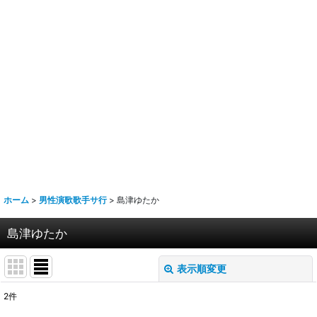
ホーム
>
男性演歌歌手サ行
>
島津ゆたか
島津ゆたか
表示順変更
閉じる
2
件
表示数
: