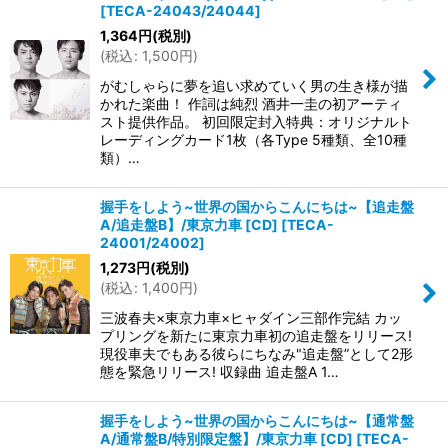
[
TECA-24043/24044
]
1,364
円
(税別)
(
税込
:
1,500
円
)
がむしゃらに夢を追い求めていく男の生き様が描
かれた楽曲！ 作詞は純烈 酒井一圭の初アーティ
スト提供作品。 初回限定封入特典：オリジナルト
レーディングカード1枚（各Type 5種類、全10種
類）…
握手をしよう~世界の国からこんにちは~【追走盤
A/追走盤B】/東京力車 [CD]
[
TECA-
24001/24002
]
1,273
円
(税別)
(
税込
:
1,400
円
)
三波春夫×東京力車×ヒャダイン三部作完結 カッ
プリングを新たに東京力車初の追走盤をリリース!
現役車夫でもある彼らにちなみ"追走盤”として2形
態を緊急リリース! 収録曲 追走盤A 1…
握手をしよう~世界の国からこんにちは~【通常盤
A/通常盤B/特別限定盤】/東京力車 [CD]
[
TECA-