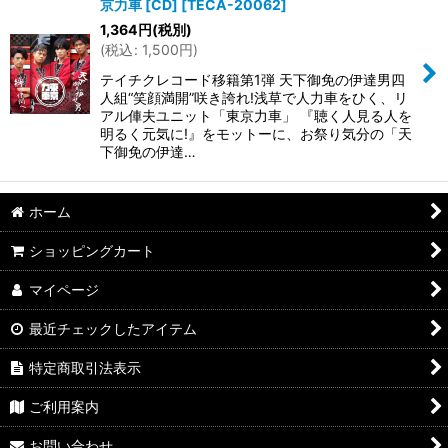
京力車 [CD]
[
TECA-20062
]
1,364
円
(税別)
(
税込
:
1,500
円
)
テイチクレコード移籍第1弾 天下御免の伊達男四
人組“笑顔満開”咲き誇れ!浅草で人力車をひく、リ
アル俥夫ユニット「東京力車」 『聴く人見る人を
明るく元気に!』をモットーに、お祭り気分の「天
下御免の伊達…
ホーム
ショッピングカート
マイページ
最近チェックしたアイテム
特定商取引法表示
ご利用案内
お問い合わせ