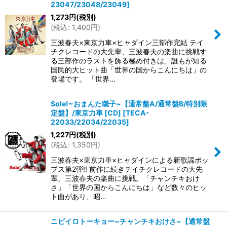
23047/23048/23049
]
1,273
円
(税別)
(
税込
:
1,400
円
)
三波春夫×東京力車×ヒャダイン三部作完結 テイ
チクレコードの大先輩、三波春夫の楽曲に挑戦す
る三部作のラストを飾る極め付きは、誰もが知る
国民的大ヒット曲「世界の国からこんにちは」の
登場です。 「世界…
Sole!~おまんた囃子~【通常盤A/通常盤B/特別限
定盤】/東京力車 [CD]
[
TECA-
22033/22034/22035
]
1,227
円
(税別)
(
税込
:
1,350
円
)
三波春夫×東京力車×ヒャダインによる新歌謡ポッ
プス第2弾!! 前作に続きテイチクレコードの大先
輩、三波春夫の楽曲に挑戦。「チャンチキおけ
さ」「世界の国からこんにちは」など数々のヒッ
ト曲があり、昭…
ニビイロトーキョー~チャンチキおけさ~【通常盤