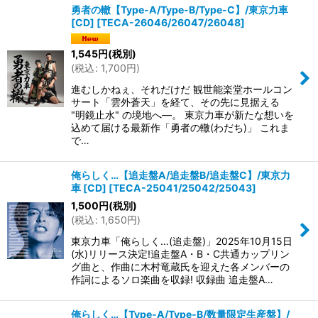
勇者の轍【Type-A/Type-B/Type-C】/東京力車
[CD]
[
TECA-26046/26047/26048
]
並び順
:
1,545
円
(税別)
(
税込
:
1,700
円
)
絞り込む
進むしかねぇ、それだけだ 観世能楽堂ホールコン
サート「雲外蒼天」を経て、その先に見据える
"明鏡止水" の境地へ—。 東京力車が新たな想いを
込めて届ける最新作「勇者の轍(わだち)」 これま
で…
俺らしく…【追走盤A/追走盤B/追走盤C】/東京力
車 [CD]
[
TECA-25041/25042/25043
]
1,500
円
(税別)
(
税込
:
1,650
円
)
東京力車「俺らしく…(追走盤)」2025年10月15日
(水)リリース決定!追走盤A・B・C共通カップリン
グ曲と、作曲に木村竜蔵氏を迎えた各メンバーの
作詞によるソロ楽曲を収録! 収録曲 追走盤A…
俺らしく…【Type-A/Type-B/数量限定生産盤】/