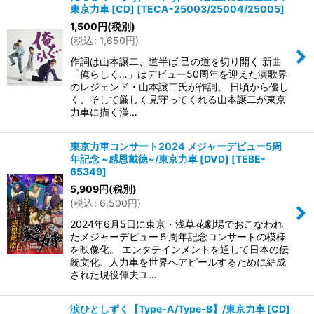
東京力車 [CD]
[
TECA-25003/25004/25005
]
1,500
円
(税別)
(
税込
:
1,650
円
)
作詞は山本譲二、道半ば 己の道を切り開く 新曲
「俺らしく…」はデビュー50周年を迎えた演歌界
のレジェンド・山本譲二氏が作詞。 日頃から優し
く、そして厳しく見守ってくれる山本譲二が東京
力車に描く漢…
東京力車コンサート2024 メジャーデビュー5周
年記念 ~感恩戴徳~/東京力車 [DVD]
[
TEBE-
65349
]
5,909
円
(税別)
(
税込
:
6,500
円
)
2024年6月5日に東京・浅草花劇場でおこなわれ
たメジャーデビュー５周年記念コンサートの模様
を映像化。 エンタテインメントを通して日本の伝
統文化、人力車を世界へアピールするために結成
された現役俥夫ユ…
涙ひとしずく【Type-A/Type-B】/東京力車 [CD]