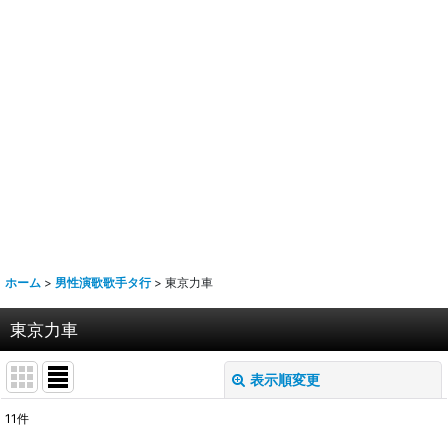
ホーム
>
男性演歌歌手タ行
>
東京力車
東京力車
表示順変更
閉じる
11
件
表示数
: