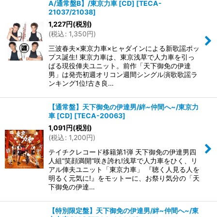
A/通常盤B】/東京力車 [CD]
[
TECA-
21037/21038
]
1,227
円
(税別)
(
税込
:
1,350
円
)
三波春夫×東京力車×ヒャダインによる新歌謡ポッ
プス誕生! 東京力車は、東京浅草で人力車を引っ
ぱる現役俥夫ユニット。前作「天下御免の伊達
男」は発売初週オリコン週間シングル演歌歌謡ラ
ンキング1位!古き良…
【通常盤】天下御免の伊達男/絆~仲間へ~/東京力
車 [CD]
[
TECA-20063
]
1,091
円
(税別)
(
税込
:
1,200
円
)
テイチクレコード移籍第1弾 天下御免の伊達男四
人組“笑顔満開”咲き誇れ!浅草で人力車をひく、リ
アル俥夫ユニット「東京力車」 『聴く人見る人を
明るく元気に!』をモットーに、お祭り気分の「天
下御免の伊達…
【特別限定盤】天下御免の伊達男/絆~仲間へ~/東