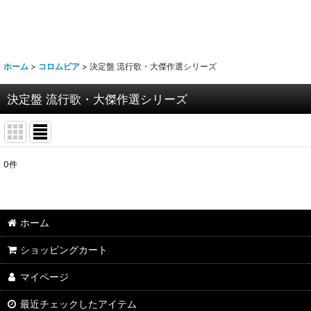
ホーム
>
コロムビア
>
決定盤 流行歌・大傑作選シリーズ
決定盤 流行歌・大傑作選シリーズ
0
件
表示数
:
並び順
:
ホーム
ショッピングカート
マイページ
最近チェックしたアイテム