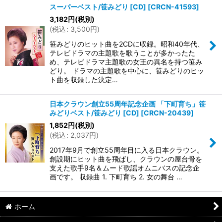
スーパーベスト/笹みどり [CD]
[
CRCN-41593
]
3,182
円
(税別)
並び順
:
(
税込
:
3,500
円
)
笹みどりのヒット曲を2CDに収録。昭和40年代、
絞り込む
テレビドラマの主題歌を歌うことが多かったた
め、テレビドラマ主題歌の女王の異名を持つ笹み
どり。 ドラマの主題歌を中心に、笹みどりのヒッ
ト曲を収録した決定…
日本クラウン創立55周年記念企画 「下町育ち」笹
みどりベスト/笹みどり [CD]
[
CRCN-20439
]
1,852
円
(税別)
(
税込
:
2,037
円
)
2017年9月で創立55周年目に入る日本クラウン。
創設期にヒット曲を飛ばし、クラウンの屋台骨を
支えた歌手9名＆ムード歌謡オムニバスの記念企
画です。 収録曲 1. 下町育ち 2. 女の舞台 …
ホーム