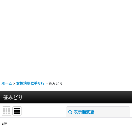
ホーム
>
女性演歌歌手サ行
>
笹みどり
笹みどり
表示順変更
閉じる
2
件
表示数
: