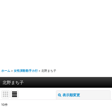
ホーム
>
女性演歌歌手カ行
>
北野まち子
北野まち子
表示順変更
閉じる
10
件
表示数
: