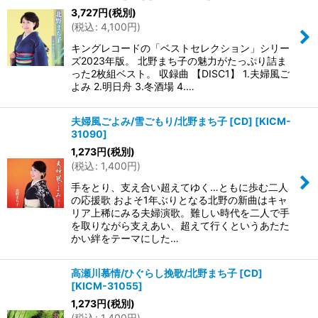
3,727
円
(税別)
(
税込
:
4,100
円
)
キングレコードの「ベストセレクション」シリー
ズ2023年版。 北野まち子の魅力がたっぷり詰ま
った2枚組ベスト。 収録曲 【DISC1】 1.夫婦風ご
よみ 2.明日舟 3.冬酒場 4.…
夫婦風ごよみ/雪ごもり/北野まち子 [CD]
[
KICM-
31090
]
1,273
円
(税別)
(
税込
:
1,400
円
)
手をとり、支え合い超えてゆく…ともに歩む二人
の応援歌 およそ1年ぶりとなる北野の新曲はキャ
リア上稀にみる夫婦演歌。難しい時代を二人で手
を取りながら支えあい、超えて行くというあたた
かい絆をテーマにした…
高瀬川慕情/ひぐらし挽歌/北野まち子 [CD]
[
KICM-31055
]
1,273
円
(税別)
(
税込
:
1,400
円
)