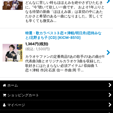
どんなに苦しい時もほほえみを絶やさずひたむき
に。“今”聴いて欲しい一曲です。 およそ1年ぶりと
なる待望の新曲「ほほえみ坂」は哀切の中にあた
たかさと希望のある一曲になりました。苦しくて
も辛くても微笑み…
特選・歌カラベスト3 恋々津軽/明日舟/恋待みな
と/北野まち子 [CD]
[
KICM-8510
]
1,364
円
(税別)
(
税込
:
1,500
円
)
カラオケファンの定番商品!!あの歌手の!あの曲が!!
代表曲3曲とオリジナルカラオケ3曲を収録した、
歌好きにはたまらない必須アイテム! 収録曲 1.
恋々津軽 作詞:石原 信一 作曲:岡 千…
ホーム
ショッピングカート
マイページ