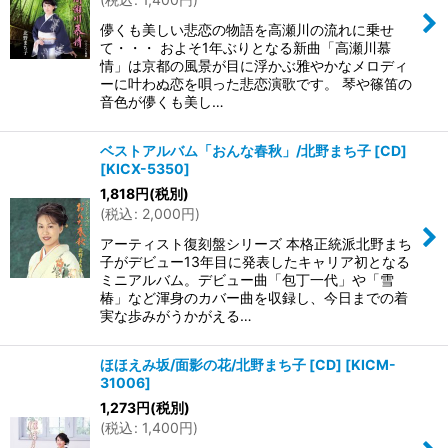
儚くも美しい悲恋の物語を高瀬川の流れに乗せ
て・・・ およそ1年ぶりとなる新曲「高瀬川慕
情」は京都の風景が目に浮かぶ雅やかなメロディ
ーに叶わぬ恋を唄った悲恋演歌です。 琴や篠笛の
音色が儚くも美し…
ベストアルバム「おんな春秋」/北野まち子 [CD]
[
KICX-5350
]
1,818
円
(税別)
(
税込
:
2,000
円
)
アーティスト復刻盤シリーズ 本格正統派北野まち
子がデビュー13年目に発表したキャリア初となる
ミニアルバム。デビュー曲「包丁一代」や「雪
椿」など渾身のカバー曲を収録し、今日までの着
実な歩みがうかがえる…
ほほえみ坂/面影の花/北野まち子 [CD]
[
KICM-
31006
]
1,273
円
(税別)
(
税込
:
1,400
円
)