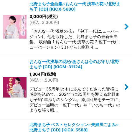
北野まち子全曲集~おんな一代 浅草の花~/北野ま
ち子 [CD]
[
KICX-5680
]
3,000
円
(税別)
(
税込
:
3,300
円
)
「おんな一代 浅草の花」「包丁一代(ニューバー
ジョン)」他を収録した、北野まち子の最新全曲
集。 収録曲 1.おんな一代 浅草の花 2.包丁一代(ニ
ューバージョン) 3.ひぐらし晩歌 4.…
おんな一代浅草の花/かあさんは心のお守り/北野
まち子 [CD]
[
KICM-31124
]
1,364
円
(税別)
(
税込
:
1,500
円
)
デビュー35周年!ともに歩んでくださった皆様に
感謝を込めて… 2024年に35周年を迎える北野ま
ち子約1年ぶりのシングル。原点回帰をテーマに、
デビュー当時の「包丁一代」や「いのち一代」の
ような張り唄…
北野まち子 ベストセレクション~夫婦風ごよみ~
北野まち子 [CD]
[
KICX-5588
]