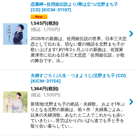
恋慕岬~佐用姫伝説より/華は立つ/北野まち子
[CD]
[
KICM-31197
]
並び順
:
1,545
円
(税別)
(
税込
:
1,700
円
)
絞り込む
2026年の新曲は、佐用姫伝説の世界。日本三大悲
恋として伝わる、切ない愛の物語を北野まち子が
歌い上げます! 約1年2ヶ月ぶりの新曲は、佐賀家
唐津市に伝わる日本三大悲恋「佐用姫伝説」が歌
の舞台です。出…
夫婦すごろく/人生・つまようじ/北野まち子 [CD]
[
KICM-31154
]
1,364
円
(税別)
(
税込
:
1,500
円
)
新境地!北野まち子の絶品・夫婦歌。 およそ1年ぶ
りとなる北野の新曲は、前々作「夫婦風ごよみ」
以来の夫婦演歌。あなたと二人でこれからも歩い
ていきたい…苦労ばかりのいばら道でも手と手を
取り合い暮らしてい…