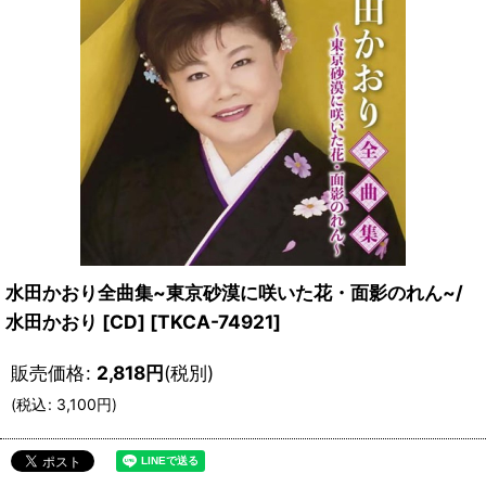
水田かおり全曲集~東京砂漠に咲いた花・面影のれん~/
水田かおり [CD]
[
TKCA-74921
]
販売価格
:
2,818
円
(税別)
(
税込
:
3,100
円
)