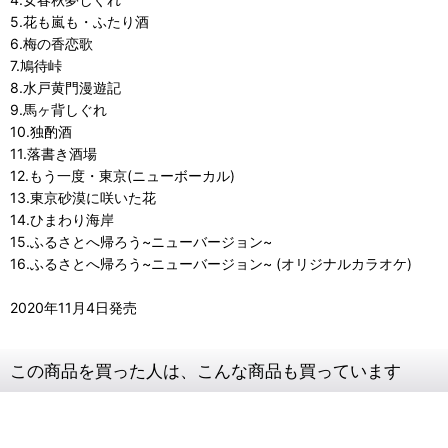
5.花も嵐も・ふたり酒
6.梅の香恋歌
7.鳩待峠
8.水戸黄門漫遊記
9.馬ヶ背しぐれ
10.独酌酒
11.落書き酒場
12.もう一度・東京(ニューボーカル)
13.東京砂漠に咲いた花
14.ひまわり海岸
15.ふるさとへ帰ろう~ニューバージョン~
16.ふるさとへ帰ろう~ニューバージョン~ (オリジナルカラオケ)
2020年11月4日発売
この商品を買った人は、こんな商品も買っています