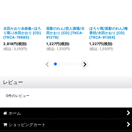
水田かおり全曲集~ほろ
面影のれん/芸人酒場/水
ほろり雨/面影のれん/梅
り雨~/水田かおり [CD]
田かおり [CD]
[
TKCA-
香径/水田かおり [CD]
[
TKCA-74985
]
91278
]
[
TKCA-91364
]
2,818
円
(税別)
1,227
円
(税別)
1,227
円
(税別)
(
税込
:
3,100
円
)
(
税込
:
1,350
円
)
(
税込
:
1,350
円
)
レビュー
0
件のレビュー
ホーム
ショッピングカート