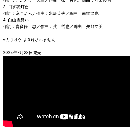
作詞：さいとう 大三／作曲：弦 哲也／編曲：前田俊明
3. 日御碕灯台
作詞：麻こよみ／作曲：水森英夫／編曲：南郷達也
4. 白山雪舞い
作詞：喜多條 忠／作曲：弦 哲也／編曲：矢野立美
※カラオケは収録されません
2025年7月23日発売