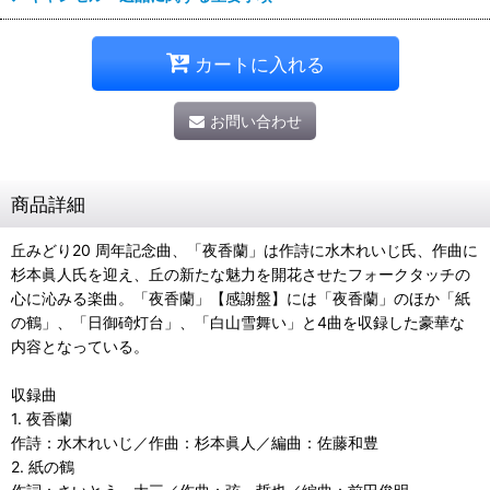
カートに入れる
お問い合わせ
商品詳細
丘みどり20 周年記念曲、「夜香蘭」は作詩に水木れいじ氏、作曲に
杉本眞人氏を迎え、丘の新たな魅力を開花させたフォークタッチの
心に沁みる楽曲。「夜香蘭」【感謝盤】には「夜香蘭」のほか「紙
の鶴」、「日御碕灯台」、「白山雪舞い」と4曲を収録した豪華な
内容となっている。
収録曲
1. 夜香蘭
作詩：水木れいじ／作曲：杉本眞人／編曲：佐藤和豊
2. 紙の鶴