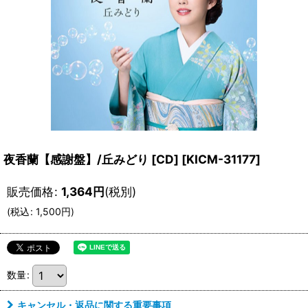
夜香蘭【感謝盤】/丘みどり [CD]
[
KICM-31177
]
販売価格
:
1,364
円
(税別)
(
税込
:
1,500
円
)
数量
:
キャンセル・返品に関する重要事項