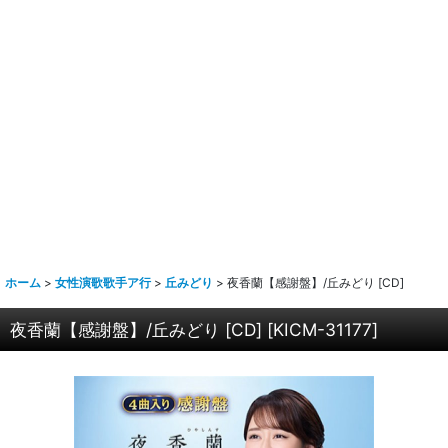
ホーム
>
女性演歌歌手ア行
>
丘みどり
>
夜香蘭【感謝盤】/丘みどり [CD]
夜香蘭【感謝盤】/丘みどり [CD]
[
KICM-31177
]