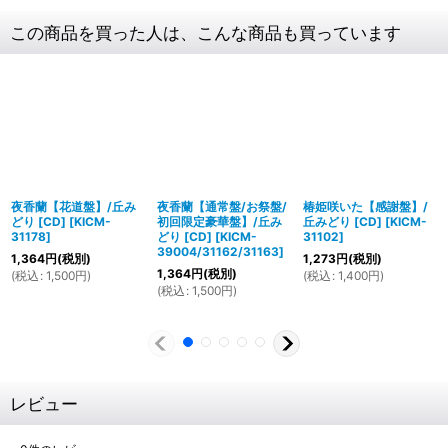
この商品を買った人は、こんな商品も買っています
夜香蘭【花道盤】/丘み
夜香蘭【通常盤/お祭盤/
椿姫咲いた【感謝盤】/
どり [CD]
[
KICM-
初回限定豪華盤】/丘み
丘みどり [CD]
[
KICM-
31178
]
どり [CD]
[
KICM-
31102
]
39004/31162/31163
]
1,364
円
(税別)
1,273
円
(税別)
1,364
円
(税別)
(
税込
:
1,500
円
)
(
税込
:
1,400
円
)
(
税込
:
1,500
円
)
レビュー