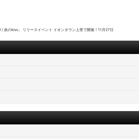
n! / 炎のkiss」 リリースイベント イオンタウン上里で開催！11月27日