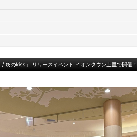
n! / 炎のkiss」 リリースイベント イオンタウン上里で開催！