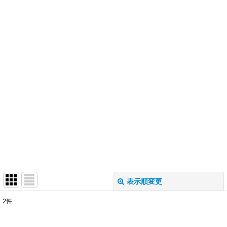
表示順変更
閉じる
2
件
表示数
: