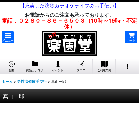
【充実した演歌カラオケライフのお手伝い】
お電話からのご注文も承っております。
電話：０２８０－８６－６５０３（10時～19時・不定
休）
メニュー
カート
新曲
商品カテゴリ
イベント
ブログ
ご利用案内
ホーム
>
男性演歌歌手マ行
>
真山一郎
真山一郎