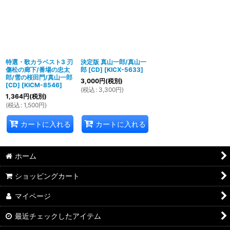
並び順
:
絞り込む
特選・歌カラベスト3 刃
決定版 真山一郎/真山一
傷松の廊下/番場の忠太
郎 [CD]
[
KICX-5633
]
郎/雪の桜田門/真山一郎
3,000
円
(税別)
[CD]
[
KICM-8546
]
(
税込
:
3,300
円
)
1,364
円
(税別)
(
税込
:
1,500
円
)
カートに入れる
カートに入れる
ホーム
ショッピングカート
マイページ
最近チェックしたアイテム