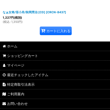
なぁ女将/笹小舟/秋岡秀治 [CD]
[
CRCN-8437
]
1,227
円
(税別)
(
税込
:
1,350
円
)
カートに入れる
ホーム
ショッピングカート
マイページ
最近チェックしたアイテム
特定商取引法表示
ご利用案内
お問い合わせ