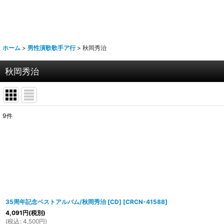
ホーム
>
男性演歌歌手ア行
>
秋岡秀治
秋岡秀治
9
件
表示数
:
並び順
:
35周年記念ベストアルバム/秋岡秀治 [CD]
[
CRCN-41588
]
4,091
円
(税別)
(
税込
:
4,500
円
)