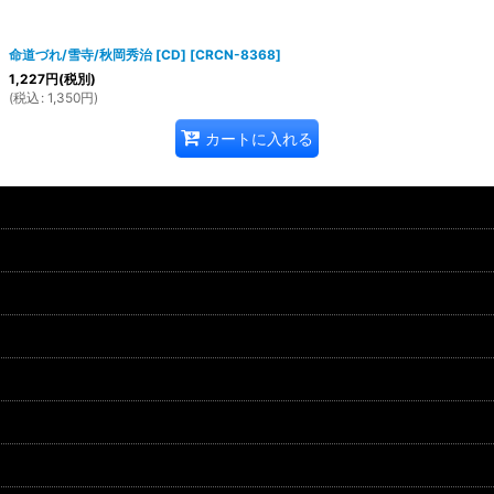
命道づれ/雪寺/秋岡秀治 [CD]
[
CRCN-8368
]
1,227
円
(税別)
(
税込
:
1,350
円
)
カートに入れる