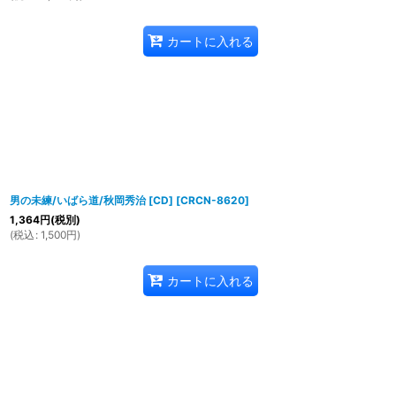
カートに入れる
男の未練/いばら道/秋岡秀治 [CD]
[
CRCN-8620
]
1,364
円
(税別)
(
税込
:
1,500
円
)
カートに入れる