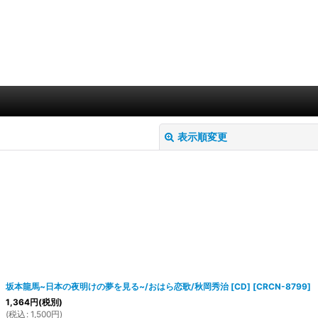
表示順変更
絞り込む
坂本龍馬~日本の夜明けの夢を見る~/おはら恋歌/秋岡秀治 [CD]
[
CRCN-8799
]
1,364
円
(税別)
(
税込
:
1,500
円
)