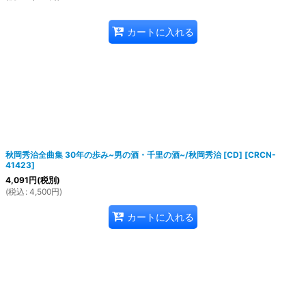
カートに入れる
秋岡秀治全曲集 30年の歩み~男の酒・千里の酒~/秋岡秀治 [CD]
[
CRCN-
41423
]
4,091
円
(税別)
(
税込
:
4,500
円
)
カートに入れる