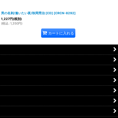
男の名刺/逢いたい夜/秋岡秀治 [CD]
[
CRCN-8292
]
1,227
円
(税別)
(
税込
:
1,350
円
)
カートに入れる