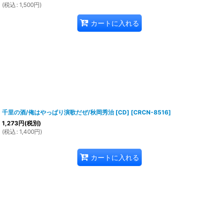
(
税込
:
1,500
円
)
カートに入れる
千里の酒/俺はやっぱり演歌だぜ/秋岡秀治 [CD]
[
CRCN-8516
]
1,273
円
(税別)
(
税込
:
1,400
円
)
カートに入れる