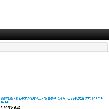
閉じる
西郷隆盛 ~あぁ幕末の薩摩武士~/お墓参りに帰ろうか/秋岡秀治 [CD]
[
CRCN-
8713
]
1,364
円
(税別)