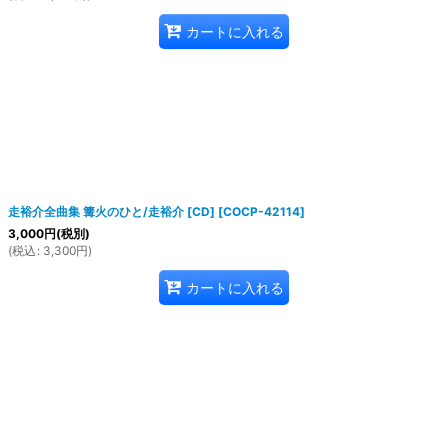
カートに入れる
走裕介全曲集 篝火のひと/走裕介 [CD]
[
COCP-42114
]
3,000
円
(税別)
(
税込
:
3,300
円
)
カートに入れる