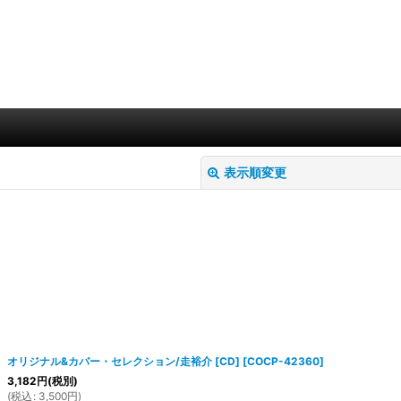
表示順変更
絞り込む
オリジナル&カバー・セレクション/走裕介 [CD]
[
COCP-42360
]
3,182
円
(税別)
(
税込
:
3,500
円
)