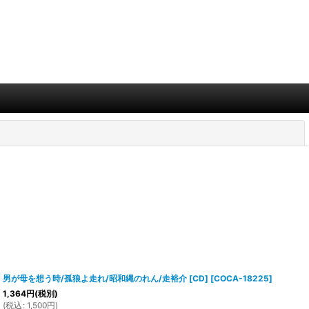
閉じる
男が母を想う時/孤狼よ走れ/昭和縄のれん/走裕介 [CD]
[
COCA-18225
]
1,364
円
(税別)
(
税込
:
1,500
円
)