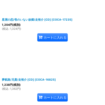
星屑の恋/母のいない故郷/走裕介 [CD]
[
COCA-17235
]
1,204
円
(税別)
(
税込
:
1,324
円
)
カートに入れる
夢航路/兄貴/走裕介 [CD]
[
COCA-16825
]
1,238
円
(税別)
(
税込
:
1,362
円
)
カートに入れる