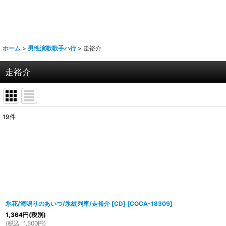
ホーム
>
男性演歌歌手ハ行
>
走裕介
走裕介
19
件
表示数
:
並び順
:
氷花/海鳴りのあいつ/氷紋列車/走裕介 [CD]
[
COCA-18309
]
1,364
円
(税別)
(
税込
:
1,500
円
)