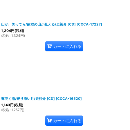
山が、笑ってら/故郷の山が見える/走裕介 [CD]
[
COCA-17227
]
1,204
円
(税別)
(
税込
:
1,324
円
)
カートに入れる
篠突く雨/寄り添い月/走裕介 [CD]
[
COCA-16520
]
1,143
円
(税別)
(
税込
:
1,257
円
)
カートに入れる