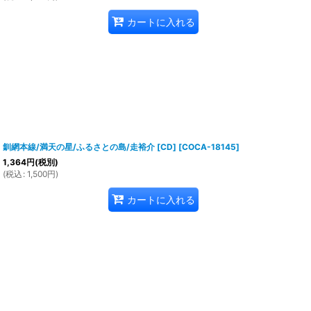
カートに入れる
釧網本線/満天の星/ふるさとの島/走裕介 [CD]
[
COCA-18145
]
1,364
円
(税別)
(
税込
:
1,500
円
)
カートに入れる