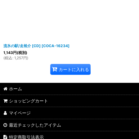
流氷の駅/走裕介 [CD]
[
COCA-16234
]
1,143
円
(税別)
(
税込
:
1,257
円
)
カートに入れる
ホーム
ショッピングカート
マイページ
最近チェックしたアイテム
特定商取引法表示