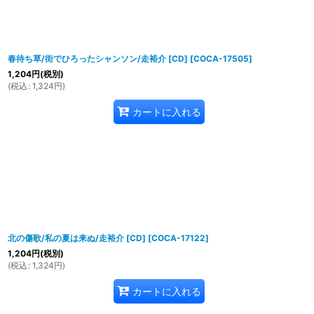
春待ち草/街でひろったシャンソン/走裕介 [CD]
[
COCA-17505
]
1,204
円
(税別)
(
税込
:
1,324
円
)
カートに入れる
北の傷歌/私の夏は来ぬ/走裕介 [CD]
[
COCA-17122
]
1,204
円
(税別)
(
税込
:
1,324
円
)
カートに入れる