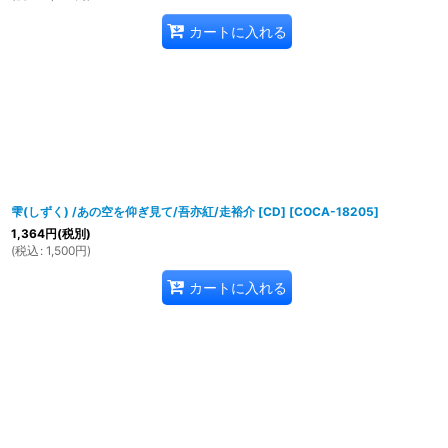
カートに入れる
雫(しずく) /あの空を仰ぎ見て/吾亦紅/走裕介 [CD]
[
COCA-18205
]
1,364
円
(税別)
(
税込
:
1,500
円
)
カートに入れる