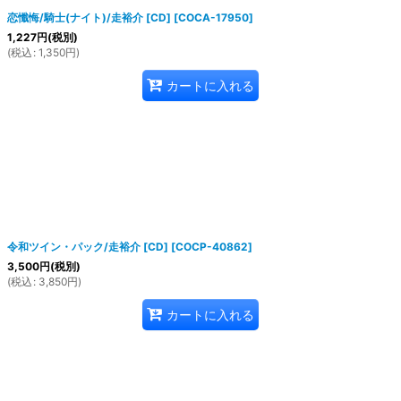
恋懺悔/騎士(ナイト)/走裕介 [CD]
[
COCA-17950
]
1,227
円
(税別)
(
税込
:
1,350
円
)
カートに入れる
令和ツイン・パック/走裕介 [CD]
[
COCP-40862
]
3,500
円
(税別)
(
税込
:
3,850
円
)
カートに入れる