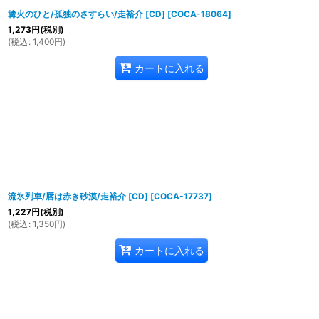
篝火のひと/孤独のさすらい/走裕介 [CD]
[
COCA-18064
]
1,273
円
(税別)
(
税込
:
1,400
円
)
カートに入れる
流氷列車/唇は赤き砂漠/走裕介 [CD]
[
COCA-17737
]
1,227
円
(税別)
(
税込
:
1,350
円
)
カートに入れる