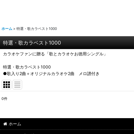
ホーム
>
特選・歌カラベスト1000
特選・歌カラベスト1000
カラオケファンに贈る「歌とカラオケお徳用シングル」
特選・歌カラベスト1000
●歌入り2曲＋オリジナルカラオケ2曲 メロ譜付き
0
件
表示数
:
並び順
:
ホーム