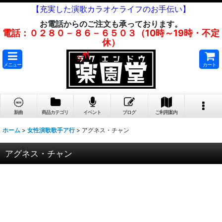
【充実した演歌カラオケライフのお手伝い】
お電話からのご注文も承っております。
電話：０２８０－８６－６５０３（10時～19時・不定
休）
メニュー
カート
新曲
商品カテゴリ
イベント
ブログ
ご利用案内
ホーム
>
女性演歌歌手ア行
>
アグネス・チャン
アグネス・チャン