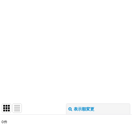
表示順変更
閉じる
0
件
表示数
: