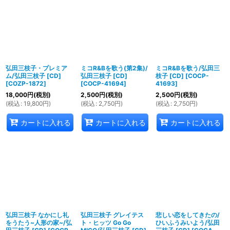
並び順
:
絞り込む
弘田三枝子・プレミア
ミコR&Bを歌う(第2集)/
ミコR&Bを歌う/弘田三
ム/弘田三枝子 [CD]
弘田三枝子 [CD]
枝子 [CD]
[
COCP-
[
COZP-1872
]
[
COCP-41694
]
41693
]
18,000
円
(税別)
2,500
円
(税別)
2,500
円
(税別)
(
税込
:
19,800
円
)
(
税込
:
2,750
円
)
(
税込
:
2,750
円
)
カートに入れる
カートに入れる
カートに入れる
弘田三枝子 なかにし礼
弘田三枝子 グレイテス
悲しい恋をしてきたの/
をうたう~人形の家~/弘
ト・ヒッツ Go Go
ひいふうみいよう/弘田