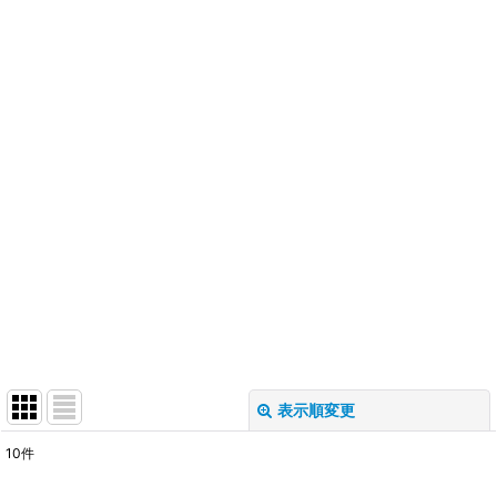
表示順変更
閉じる
10
件
表示数
: