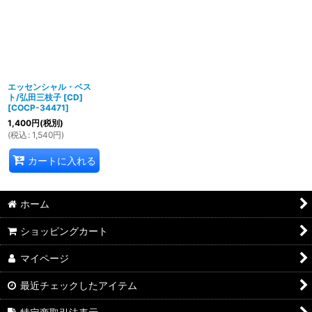
エッセンシャル・ベス
ト/弘田三枝子 [CD]
[
COCP-34471
]
1,400
円
(税別)
(
税込
:
1,540
円
)
カートに入れる
ホーム
ショッピングカート
マイページ
最近チェックしたアイテム