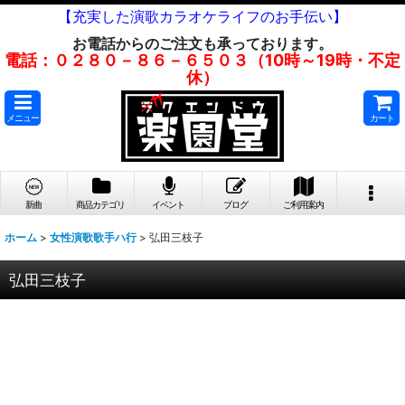
【充実した演歌カラオケライフのお手伝い】
お電話からのご注文も承っております。
電話：０２８０－８６－６５０３（10時～19時・不定
休）
メニュー
カート
新曲
商品カテゴリ
イベント
ブログ
ご利用案内
ホーム
>
女性演歌歌手ハ行
>
弘田三枝子
弘田三枝子