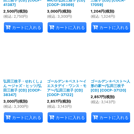
田三枝子 [CD]
[
COCP-
MICO/弘田三枝子 [CD]
三枝子 [CD]
[
COCA-
41387
]
[
COCP-39369
]
17059
]
2,500
円
(税別)
3,000
円
(税別)
1,204
円
(税別)
(
税込
:
2,750
円
)
(
税込
:
3,300
円
)
(
税込
:
1,324
円
)
カートに入れる
カートに入れる
カートに入れる
弘田三枝子・せれくしょ
ゴールデン☆ベスト〜イ
ゴールデン☆ベスト〜人
ん 〜ジャズ・ヒッツ/弘
エスタデイ・ワンス・モ
形の家〜/弘田三枝子
田三枝子 [CD]
[
COCP-
ア〜/弘田三枝子 [CD]
[CD]
[
COCP-37120
]
38347
]
[
COCP-37122
]
2,857
円
(税別)
3,000
円
(税別)
2,857
円
(税別)
(
税込
:
3,143
円
)
(
税込
:
3,300
円
)
(
税込
:
3,143
円
)
カートに入れる
カートに入れる
カートに入れる