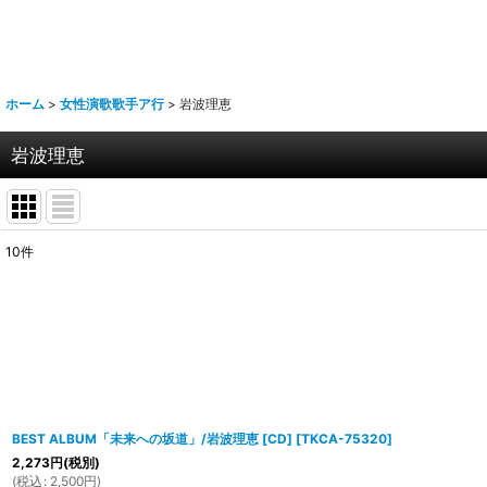
ホーム
>
女性演歌歌手ア行
>
岩波理恵
岩波理恵
10
件
表示数
:
並び順
:
BEST ALBUM「未来への坂道」/岩波理恵 [CD]
[
TKCA-75320
]
2,273
円
(税別)
(
税込
:
2,500
円
)