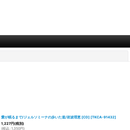
閉じる
愛が眠るまで/ジェルソミーナの歩いた道/岩波理恵 [CD]
[
TKCA-91432
]
1,227
円
(税別)
(
税込
:
1,350
円
)