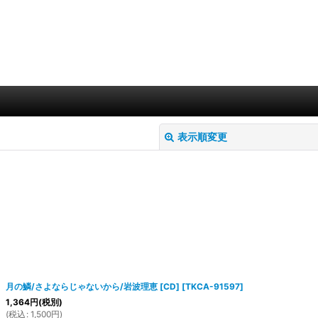
表示順変更
絞り込む
月の鱗/さよならじゃないから/岩波理恵 [CD]
[
TKCA-91597
]
1,364
円
(税別)
(
税込
:
1,500
円
)