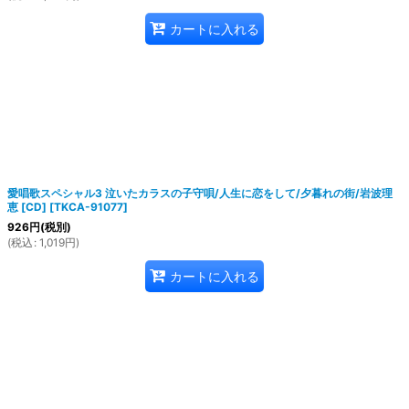
カートに入れる
愛唱歌スペシャル3 泣いたカラスの子守唄/人生に恋をして/夕暮れの街/岩波理
恵 [CD]
[
TKCA-91077
]
926
円
(税別)
(
税込
:
1,019
円
)
カートに入れる