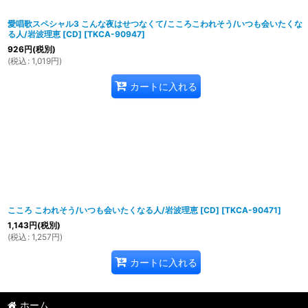
愛唱歌スペシャル3 こんな夜はせつなくて/こころこわれそう/いつも会いたくな
る人/岩波理恵 [CD]
[
TKCA-90947
]
926
円
(税別)
(
税込
:
1,019
円
)
カートに入れる
こころ こわれそう/いつも会いたくなる人/岩波理恵 [CD]
[
TKCA-90471
]
1,143
円
(税別)
(
税込
:
1,257
円
)
カートに入れる
ホーム