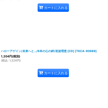
カートに入れる
ハローアゲイン/未来へと…/6本の心の絆/岩波理恵 [CD]
[
TKCA-90989
]
1,204
円
(税別)
(
税込
:
1,324
円
)
カートに入れる