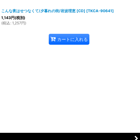
こんな夜はせつなくて/夕暮れの街/岩波理恵 [CD]
[
TKCA-90641
]
1,143
円
(税別)
(
税込
:
1,257
円
)
カートに入れる