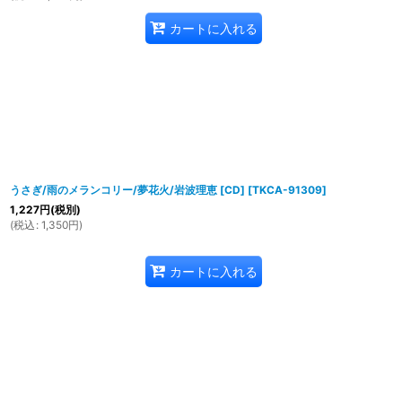
カートに入れる
うさぎ/雨のメランコリー/夢花火/岩波理恵 [CD]
[
TKCA-91309
]
1,227
円
(税別)
(
税込
:
1,350
円
)
カートに入れる