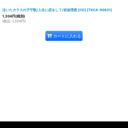
泣いたカラスの子守歌/人生に恋をして/岩波理恵 [CD]
[
TKCA-90831
]
1,204
円
(税別)
(
税込
:
1,324
円
)
カートに入れる