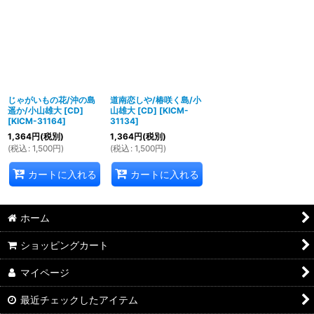
並び順
:
絞り込む
じゃがいもの花/沖の島
道南恋しや/椿咲く島/小
遥か/小山雄大 [CD]
山雄大 [CD]
[
KICM-
[
KICM-31164
]
31134
]
1,364
円
(税別)
1,364
円
(税別)
(
税込
:
1,500
円
)
(
税込
:
1,500
円
)
カートに入れる
カートに入れる
ホーム
ショッピングカート
マイページ
最近チェックしたアイテム