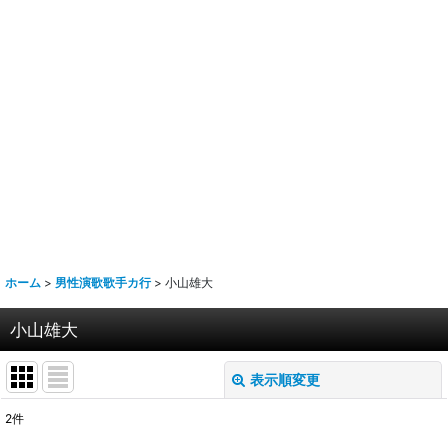
ホーム
>
男性演歌歌手カ行
>
小山雄大
小山雄大
表示順変更
閉じる
2
件
表示数
: