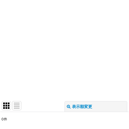
表示順変更
閉じる
0
件
表示数
: