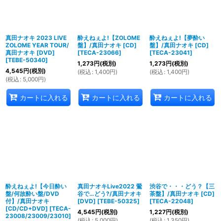
真田ナオキ 2023 LIVE
酔えねぇよ!【ZOLOME
酔えねぇよ!【夢酔い
ZOLOME YEAR TOUR/
盤】/真田ナオキ [CD]
盤】/真田ナオキ [CD]
真田ナオキ [DVD]
[
TECA-23066
]
[
TECA-23041
]
[
TEBE-50340
]
1,273
円
(税別)
1,273
円
(税別)
4,545
円
(税別)
(
税込
:
1,400
円
)
(
税込
:
1,400
円
)
(
税込
:
5,000
円
)
カートに入れる
カートに入れる
カートに入れる
酔えねぇよ!【今日酔い
真田ナオキLive2022 鶯
渋谷で・・・どう？【三
盤/何故酔い盤/DVD
谷で…どう?/真田ナオキ
茶盤】/真田ナオキ [CD]
付】/真田ナオキ
[DVD]
[
TEBE-50325
]
[
TECA-22048
]
[CD/CD+DVD]
[
TECA-
4,545
円
(税別)
1,227
円
(税別)
23008/23009/23010
]
(
税込
:
5,000
円
)
(
税込
:
1,350
円
)