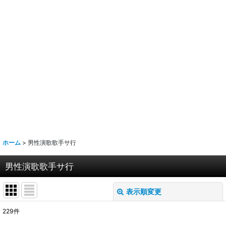
ホーム
>
男性演歌歌手サ行
男性演歌歌手サ行
表示順変更
閉じる
229
件
サブカテゴリ
: