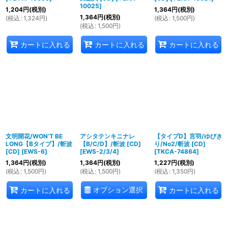
10025
]
1,204
円
(税別)
1,364
円
(税別)
1,364
円
(税別)
(
税込
:
1,324
円
)
(
税込
:
1,500
円
)
(
税込
:
1,500
円
)
カートに入れる
カートに入れる
カートに入れる
文明開花/WON’T BE
アシタテンキニナレ
【タイプD】言羽/ゆびき
LONG【Bタイプ】/斬波
【B/C/D】/斬波 [CD]
り/No2/斬波 [CD]
[CD]
[
EWS-6
]
[
EWS-2/3/4
]
[
TKCA-74864
]
1,364
円
(税別)
1,364
円
(税別)
1,227
円
(税別)
(
税込
:
1,500
円
)
(
税込
:
1,500
円
)
(
税込
:
1,350
円
)
オプション選択
カートに入れる
カートに入れる