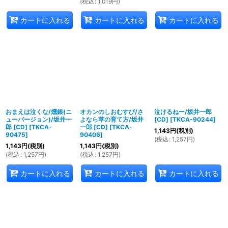
(
税込
:
1,019
円
)
カートに入れる
カートに入れる
カートに入れる
おまえは泣くな/燻銀(ニ
オカンのしおむすび/さ
泣けるねー/坂井一郎
ューバージョン)/坂井一
よなら草の育て方/坂井
[CD]
[
TKCA-90244
]
郎 [CD]
[
TKCA-
一郎 [CD]
[
TKCA-
1,143
円
(税別)
90475
]
90406
]
(
税込
:
1,257
円
)
1,143
円
(税別)
1,143
円
(税別)
(
税込
:
1,257
円
)
(
税込
:
1,257
円
)
カートに入れる
カートに入れる
カートに入れる