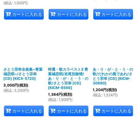
(
税込
:
1,500
円
)
カートに入れる
カートに入れる
カートに入れる
さとう宗幸全曲集~青葉
特選・歌カラベスト3 青
あ・り・が・と・う・の
城恋唄~/さとう宗幸
葉城恋唄/岩尾別旅情/
歌/だれかの風であれ/さ
[CD]
[
KICX-5720
]
あ・り・が・と・う・の
とう宗幸 [CD]
[
KICM-
歌/さとう宗幸 [CD]
30680
]
3,000
円
(税別)
[
KICM-8566
]
1,204
円
(税別)
(
税込
:
3,300
円
)
1,364
円
(税別)
(
税込
:
1,324
円
)
(
税込
:
1,500
円
)
カートに入れる
カートに入れる
カートに入れる