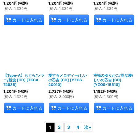
1,204
円
(税別)
1,204
円
(税別)
1,204
円
(税別)
(
税込
:
1,324
円
)
(
税込
:
1,324
円
)
(
税込
:
1,324
円
)
カートに入れる
カートに入れる
カートに入れる
【Type-A】もぐら/ソラ
愛するメロディー/しい
幸福のゆりかご/罪な愛/
ニ/斬波 [CD]
[
TKCA-
の乙吉 [CD]
[
YZOS-
しいの乙吉 [CD]
74685
]
20010
]
[
YZOS-15518
]
1,204
円
(税別)
2,727
円
(税別)
1,182
円
(税別)
(
税込
:
1,324
円
)
(
税込
:
3,000
円
)
(
税込
:
1,300
円
)
カートに入れる
カートに入れる
カートに入れる
1
2
3
4
次
»