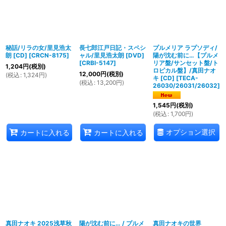
秘話/リラの女/里見浩太
長七郎江戸日記・スペシ
プルメリア ラプソディ/
朗 [CD]
[
CRCN-8175
]
ャル/里見浩太朗 [DVD]
陽が沈む前に…【プルメ
[
CRBI-5147
]
リア盤/サンセット盤/ト
1,204
円
(税別)
ロピカル盤】/真田ナオ
12,000
円
(税別)
(
税込
:
1,324
円
)
キ [CD]
[
TECA-
(
税込
:
13,200
円
)
26030/26031/26032
]
1,545
円
(税別)
(
税込
:
1,700
円
)
オプション選択
カートに入れる
カートに入れる
真田ナオキ 2025浅草秋
陽が沈む前に… / プルメ
真田ナオキの世界