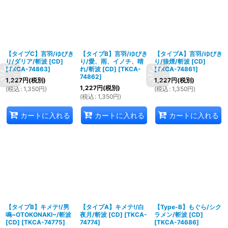
【タイプC】言羽/ゆびき
【タイプB】言羽/ゆびき
【タイプA】言羽/ゆびき
り/ダリア/斬波 [CD]
り/愛、雨、イノチ、晴
り/狼煙/斬波 [CD]
[
TKCA-74863
]
れ/斬波 [CD]
[
TKCA-
[
TKCA-74861
]
74862
]
1,227
円
(税別)
1,227
円
(税別)
1,227
円
(税別)
(
税込
:
1,350
円
)
(
税込
:
1,350
円
)
(
税込
:
1,350
円
)
カートに入れる
カートに入れる
カートに入れる
【タイプB】キメテ!/男
【タイプA】キメテ!/白
【Type-B】もぐら/シク
鳴~OTOKONAKI~/斬波
夜月/斬波 [CD]
[
TKCA-
ラメン/斬波 [CD]
[CD]
[
TKCA-74775
]
74774
]
[
TKCA-74686
]