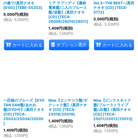
の奏で/真田ナオキ
リア ラプソディ【最終
Vol.3~THE BEST~/真田
[DVD]
[
TEBE-55353
]
電車盤/二人のブルース
ナオキ [CD]
[
TECE-
盤/涙盤】/真田ナオキ
3772
]
5,000
円
(税別)
[CD]
[
TECA-
3,000
円
(税別)
(
税込
:
5,500
円
)
26009/26010/26011
]
(
税込
:
3,300
円
)
1,409
円
(税別)
(
税込
:
1,550
円
)
オプション選択
カートに入れる
カートに入れる
一匹狼のブルーズ【KYO
Nina【エンヤコラ盤/ギ
Nina【ピンクスネイク
TAN SAN盤/あれれ
クシャク盤】/真田ナオ
盤/ブルーストライプ
盤/DVD付】/真田ナオキ
キ [CD]
[
TECA-
盤/JD盤】/真田ナオキ
[CD]
[
TECA-
25018/25019
]
[CD]
[
TECA-
25033/25034/25035
25011/25012/25013
]
1,409
円
(税別)
]
1,409
円
(税別)
(
税込
:
1,550
円
)
1,409
円
(税別)
(
税込
:
1,550
円
)
(
税込
:
1,550
円
)