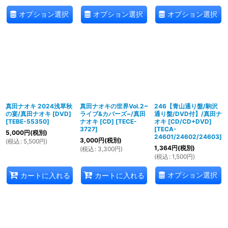
オプション選択
オプション選択
オプション選択
真田ナオキ 2024浅草秋
真田ナオキの世界Vol.2~
246【青山通り盤/駒沢
の宴/真田ナオキ [DVD]
ライブ&カバーズ~/真田
通り盤/DVD付】/真田ナ
[
TEBE-55350
]
ナオキ [CD]
[
TECE-
オキ [CD/CD+DVD]
3727
]
[
TECA-
5,000
円
(税別)
24601/24602/24603
]
3,000
円
(税別)
(
税込
:
5,500
円
)
1,364
円
(税別)
(
税込
:
3,300
円
)
(
税込
:
1,500
円
)
オプション選択
カートに入れる
カートに入れる