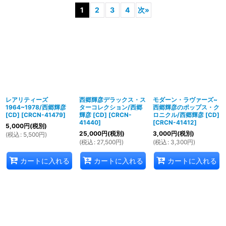
1
2
3
4
次
»
表示数
:
並び順
:
絞り込む
レアリティーズ
西郷輝彦デラックス・ス
モダーン・ラヴァーズ~
1964~1978/西郷輝彦
ターコレクション/西郷
西郷輝彦のポップス・ク
[CD]
[
CRCN-41479
]
輝彦 [CD]
[
CRCN-
ロニクル/西郷輝彦 [CD]
41440
]
[
CRCN-41412
]
5,000
円
(税別)
25,000
円
(税別)
3,000
円
(税別)
(
税込
:
5,500
円
)
(
税込
:
27,500
円
)
(
税込
:
3,300
円
)
カートに入れる
カートに入れる
カートに入れる