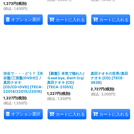
1,273
円
(税別)
(
税込
:
1,400
円
)
オプション選択
カートに入れる
カートに入れる
渋谷で・・・どう？【渋
【殿盤】本気で惚れた/
真田ナオキの世界/真田
谷盤/三宿盤/DVD付】/
Ｇood bye, Don't Cry/
ナオキ [CD]
[
TECE-
真田ナオキ
真田ナオキ [CD]
3636
]
[CD/CD+DVD]
[
TECA-
[
TECA-21055
]
2,727
円
(税別)
22014/22015/22016
]
1,227
円
(税別)
(
税込
:
3,000
円
)
1,227
円
(税別)
(
税込
:
1,350
円
)
(
税込
:
1,350
円
)
オプション選択
カートに入れる
カートに入れる