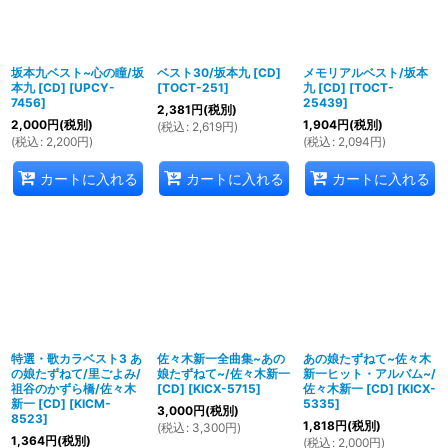
坂本九ベスト~心の瞳/坂
ベスト30/坂本九 [CD]
メモリアルベスト/坂本
本九 [CD]
[
UPCY-
[
TOCT-251
]
九 [CD]
[
TOCT-
7456
]
25439
]
2,381
円
(税別)
2,000
円
(税別)
1,904
円
(税別)
(
税込
:
2,619
円
)
(
税込
:
2,200
円
)
(
税込
:
2,094
円
)
カートに入れる
カートに入れる
カートに入れる
特選・歌カラベスト3 あ
佐々木新一全曲集~あの
あの娘たずねて~佐々木
の娘たずねて/里ごよみ/
娘たずねて~/佐々木新一
新一ヒット・アルバム~/
祖谷のかずら橋/佐々木
[CD]
[
KICX-5715
]
佐々木新一 [CD]
[
KICX-
新一 [CD]
[
KICM-
5335
]
3,000
円
(税別)
8523
]
1,818
円
(税別)
(
税込
:
3,300
円
)
1,364
円
(税別)
(
税込
:
2,000
円
)