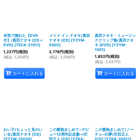
本気で惚れた【DVD
メイド イン ナオキ/真田
真田ナオキ・ミュージッ
付】/真田ナオキ [CD＋
ナオキ [CD]
[
YZYM-
ククリップ集/真田ナオ
DVD]
[
TECA-21011
]
5002
]
キ [DVD]
[
YZYM-
1001
]
1,227
円
(税別)
2,778
円
(税別)
1,852
円
(税別)
(
税込
:
1,350
円
)
(
税込
:
3,056
円
)
(
税込
:
2,037
円
)
カートに入れる
カートに入れる
れい子/ちょっと見のい
この愛抱きしめて~デビ
この愛抱きしめて/ノー
い女/真田ナオキ [CD]
ュー12周年記念盤~/沢
チェ~幻夢/沢田正人
[
YZYM-15030
]
田正人 [CD]
[
YZKA-
[CD]
[
YZKA-10021
]