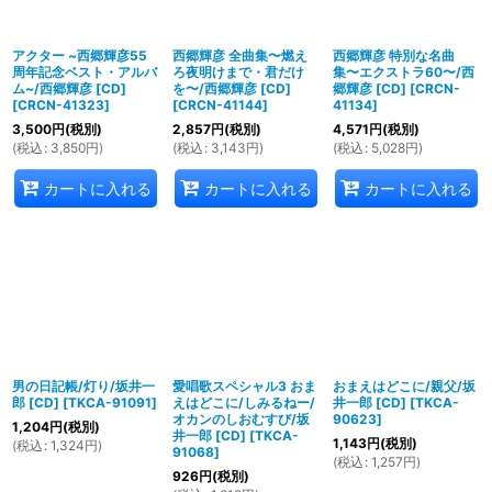
アクター ~西郷輝彦55
西郷輝彦 全曲集〜燃え
西郷輝彦 特別な名曲
周年記念ベスト・アルバ
ろ夜明けまで・君だけ
集〜エクストラ60〜/西
ム~/西郷輝彦 [CD]
を〜/西郷輝彦 [CD]
郷輝彦 [CD]
[
CRCN-
[
CRCN-41323
]
[
CRCN-41144
]
41134
]
3,500
円
(税別)
2,857
円
(税別)
4,571
円
(税別)
(
税込
:
3,850
円
)
(
税込
:
3,143
円
)
(
税込
:
5,028
円
)
カートに入れる
カートに入れる
カートに入れる
男の日記帳/灯り/坂井一
愛唱歌スペシャル3 おま
おまえはどこに/親父/坂
郎 [CD]
[
TKCA-91091
]
えはどこに/しみるねー/
井一郎 [CD]
[
TKCA-
オカンのしおむすび/坂
90623
]
1,204
円
(税別)
井一郎 [CD]
[
TKCA-
1,143
円
(税別)
(
税込
:
1,324
円
)
91068
]
(
税込
:
1,257
円
)
926
円
(税別)