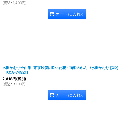
(
税込
:
1,400
円
)
カートに入れる
水田かおり全曲集~東京砂漠に咲いた花・面影のれん~/水田かおり [CD]
[
TKCA-74921
]
2,818
円
(税別)
(
税込
:
3,100
円
)
カートに入れる