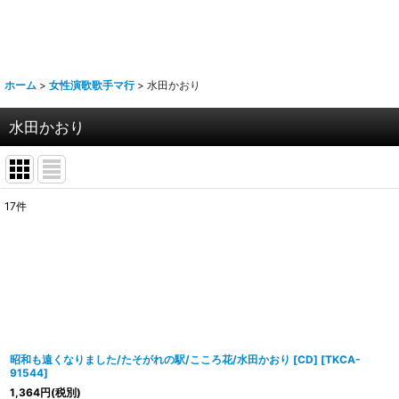
ホーム
>
女性演歌歌手マ行
>
水田かおり
水田かおり
17
件
表示数
:
並び順
:
昭和も遠くなりました/たそがれの駅/こころ花/水田かおり [CD]
[
TKCA-
91544
]
1,364
円
(税別)