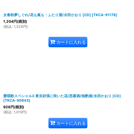
女春秋夢しぐれ/花も嵐も・ふたり酒/水田かおり [CD]
[
TKCA-91178
]
1,204
円
(税別)
(
税込
:
1,324
円
)
カートに入れる
愛唱歌スペシャル3 東京砂漠に咲いた花/思慕酒/独酌酒/水田かおり [CD]
[
TKCA-90943
]
926
円
(税別)
(
税込
:
1,019
円
)
カートに入れる