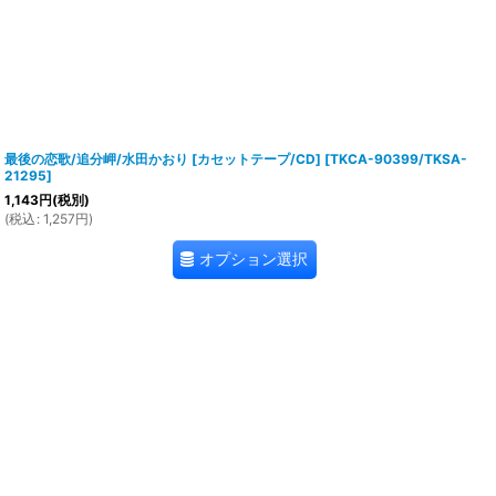
最後の恋歌/追分岬/水田かおり [カセットテープ/CD]
[
TKCA-90399/TKSA-
21295
]
1,143
円
(税別)
(
税込
:
1,257
円
)
オプション選択