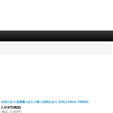
閉じる
水田かおり全曲集~ほろり雨~/水田かおり [CD]
[
TKCA-74985
]
2,818
円
(税別)
(
税込
:
3,100
円
)