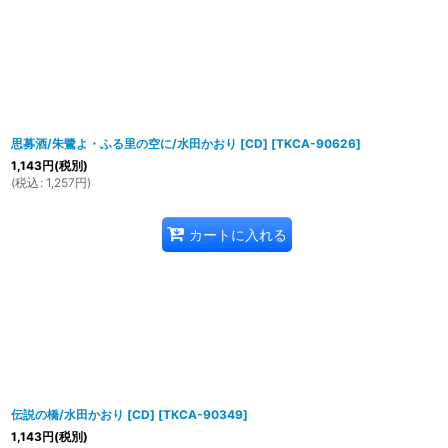
思募酒/朱鷺よ・ふる里の空に/水田かおり [CD]
[
TKCA-90626
]
1,143
円
(税別)
(
税込
:
1,257
円
)
カートに入れる
伝説の橋/水田かおり [CD]
[
TKCA-90349
]
1,143
円
(税別)