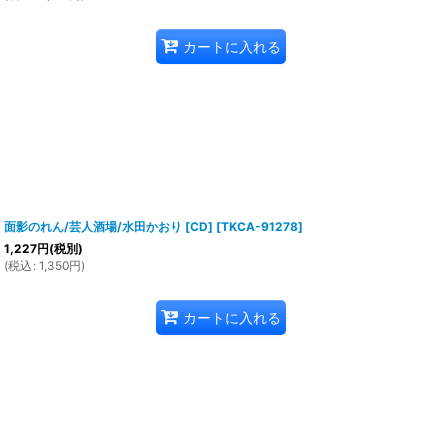
カートに入れる
面影のれん/芸人酒場/水田かおり [CD]
[
TKCA-91278
]
1,227
円
(税別)
(
税込
:
1,350
円
)
カートに入れる