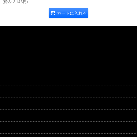
(
税込
:
3,143
円
)
カートに入れる