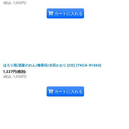
(
税込
:
1,500
円
)
カートに入れる
ほろり雨/面影のれん/梅香径/水田かおり [CD]
[
TKCA-91364
]
1,227
円
(税別)
(
税込
:
1,350
円
)
カートに入れる