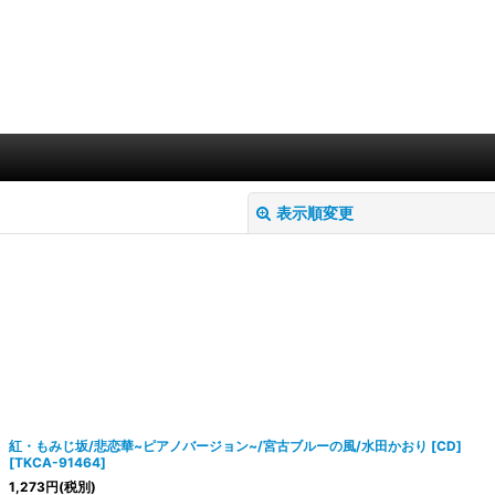
表示順変更
絞り込む
紅・もみじ坂/悲恋華~ピアノバージョン~/宮古ブルーの風/水田かおり [CD]
[
TKCA-91464
]
1,273
円
(税別)