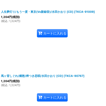
人生夢灯り/もう一度・東京(Vo新録音)/水田かおり [CD]
[
TKCA-91009
]
1,204
円
(税別)
(
税込
:
1,324
円
)
カートに入れる
馬ヶ背しぐれ/郷愁/稗つき恋唄/水田かおり [CD]
[
TKCA-90767
]
1,204
円
(税別)
(
税込
:
1,324
円
)
カートに入れる