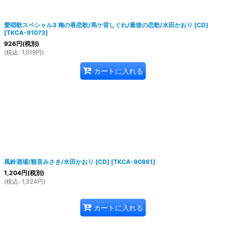
愛唱歌スペシャル3 梅の香恋歌/馬ケ背しぐれ/最後の恋歌/水田かおり [CD]
[
TKCA-91073
]
926
円
(税別)
(
税込
:
1,019
円
)
カートに入れる
風鈴酒場/観音みさき/水田かおり [CD]
[
TKCA-90861
]
1,204
円
(税別)
(
税込
:
1,324
円
)
カートに入れる