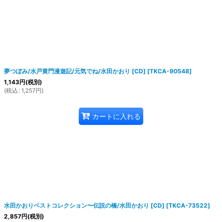
夢つぼみ/水戸黄門漫遊記/元気でね/水田かおり [CD]
[
TKCA-90548
]
1,143
円
(税別)
(
税込
:
1,257
円
)
カートに入れる
水田かおりベストコレクション〜伝説の橋/水田かおり [CD]
[
TKCA-73522
]
2,857
円
(税別)