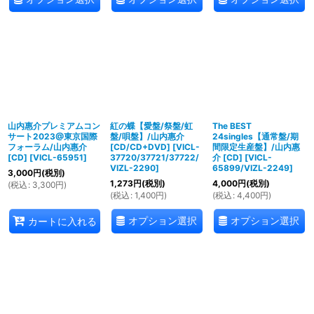
山内惠介プレミアムコン
紅の蝶【愛盤/祭盤/虹
The BEST
サート2023@東京国際
盤/唄盤】/山内惠介
24singles【通常盤/期
フォーラム/山内惠介
[CD/CD+DVD]
[
VICL-
間限定生産盤】/山内惠
[CD]
[
VICL-65951
]
37720/37721/37722/
介 [CD]
[
VICL-
VIZL-2290
]
65899/VIZL-2249
]
3,000
円
(税別)
1,273
円
(税別)
4,000
円
(税別)
(
税込
:
3,300
円
)
(
税込
:
1,400
円
)
(
税込
:
4,400
円
)
オプション選択
オプション選択
カートに入れる