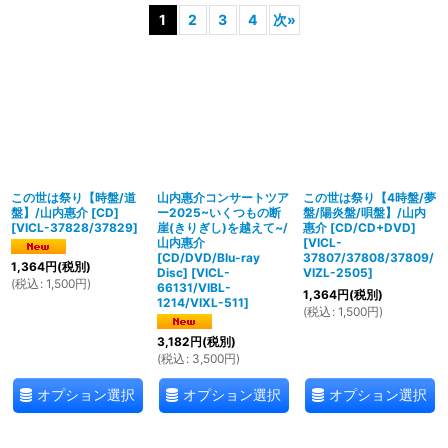
1
2
3
4
次
»
表示数
:
並び順
:
絞り込む
この世は祭り【時盤/道
山内惠介コンサートツア
この世は祭り【4時盤/夢
盤】/山内惠介 [CD]
ー2025~いくつもの断
盤/陽炎盤/唄盤】/山内
[
VICL-37828/37829
]
崖(きりぎし)を越えて~/
惠介 [CD/CD+DVD]
山内惠介
[
VICL-
[CD/DVD/Blu-ray
37807/37808/37809/
1,364
円
(税別)
Disc]
[
VICL-
VIZL-2505
]
(
税込
:
1,500
円
)
66131/VIBL-
1,364
円
(税別)
1214/VIXL-511
]
(
税込
:
1,500
円
)
3,182
円
(税別)
(
税込
:
3,500
円
)
オプション選択
オプション選択
オプション選択