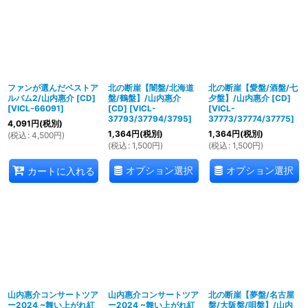
ファンが選んだベストア
北の断崖【闇盤/北海道
北の断崖【愛盤/酒盤/七
ルバム2/山内惠介 [CD]
盤/鶴盤】/山内惠介
夕盤】/山内惠介 [CD]
[
VICL-66091
]
[CD]
[
VICL-
[
VICL-
37793/37794/3795
]
37773/37774/37775
]
4,091
円
(税別)
1,364
円
(税別)
1,364
円
(税別)
(
税込
:
4,500
円
)
(
税込
:
1,500
円
)
(
税込
:
1,500
円
)
オプション選択
オプション選択
カートに入れる
山内惠介コンサートツア
山内惠介コンサートツア
北の断崖【夢盤/名古屋
ー2024 ~舞い上がれ紅
ー2024 ~舞い上がれ紅
盤/大阪盤/唄盤】/山内