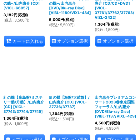
の蝶~/山内惠介 [CD]
の蝶~/山内惠介
惠介 [CD/CD+DVD]
[
VICL-66057
]
[DVD/Blu-ray Disc]
[
VICL-
[
VIBL-1180/VIXL-484
]
37761/37762/37763/
3,182
円
(税別)
VIZL-2422
]
5,000
円
(税別)
(
税込
:
3,500
円
)
1,364
円
(税別)
(
税込
:
5,500
円
)
(
税込
:
1,500
円
)
オプション選択
オプション選択
カートに入れる
紅の蝶【糸島盤/ミステ
紅の蝶【海盤/太鼓盤】/
山内惠介プレミアムコン
リー盤/舟盤】/山内惠介
山内惠介 [CD]
[
VICL-
サート2023@東京国際
[CD]
[
VICL-
37736/37737
]
フォーラム/山内惠介
37743/37744/37745
]
[DVD/Blu-ray Disc]
1,364
円
(税別)
[
VIBL-1137/VIXL-429
]
1,364
円
(税別)
(
税込
:
1,500
円
)
4,500
円
(税別)
(
税込
:
1,500
円
)
(
税込
:
4,950
円
)
オプション選択
オプション選択
オプション選択