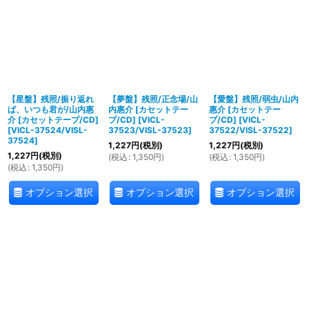
【星盤】残照/振り返れ
【夢盤】残照/正念場/山
【愛盤】残照/弱虫/山内
ば、いつも君が/山内惠
内惠介 [カセットテー
惠介 [カセットテー
介 [カセットテープ/CD]
プ/CD]
[
VICL-
プ/CD]
[
VICL-
[
VICL-37524/VISL-
37523/VISL-37523
]
37522/VISL-37522
]
37524
]
1,227
円
(税別)
1,227
円
(税別)
1,227
円
(税別)
(
税込
:
1,350
円
)
(
税込
:
1,350
円
)
(
税込
:
1,350
円
)
オプション選択
オプション選択
オプション選択