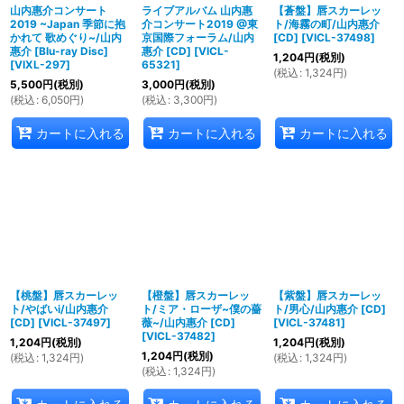
山内惠介コンサート
ライブアルバム 山内惠
【蒼盤】唇スカーレッ
2019 ~Japan 季節に抱
介コンサート2019 @東
ト/海霧の町/山内惠介
かれて 歌めぐり~/山内
京国際フォーラム/山内
[CD]
[
VICL-37498
]
惠介 [Blu-ray Disc]
惠介 [CD]
[
VICL-
1,204
円
(税別)
[
VIXL-297
]
65321
]
(
税込
:
1,324
円
)
5,500
円
(税別)
3,000
円
(税別)
(
税込
:
6,050
円
)
(
税込
:
3,300
円
)
カートに入れる
カートに入れる
カートに入れる
【桃盤】唇スカーレッ
【橙盤】唇スカーレッ
【紫盤】唇スカーレッ
ト/やばいi/山内惠介
ト/ミア・ローザ~僕の薔
ト/男心/山内惠介 [CD]
[CD]
[
VICL-37497
]
薇~/山内惠介 [CD]
[
VICL-37481
]
[
VICL-37482
]
1,204
円
(税別)
1,204
円
(税別)
1,204
円
(税別)
(
税込
:
1,324
円
)
(
税込
:
1,324
円
)
(
税込
:
1,324
円
)