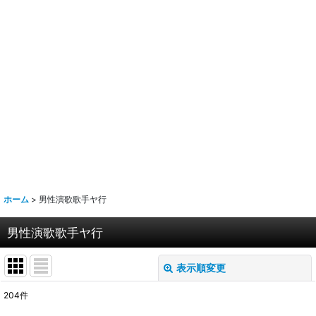
ホーム
>
男性演歌歌手ヤ行
男性演歌歌手ヤ行
表示順変更
閉じる
204
件
サブカテゴリ
: