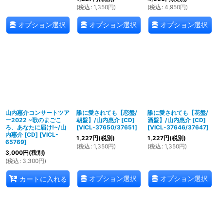
(
税込
:
1,350
円
)
(
税込
:
4,950
円
)
オプション選択
オプション選択
オプション選択
山内惠介コンサートツア
誰に愛されても【恋盤/
誰に愛されても【花盤/
ー2022 ~歌のまごこ
朝盤】/山内惠介 [CD]
酒盤】/山内惠介 [CD]
ろ、あなたに届け!~/山
[
VICL-37650/37651
]
[
VICL-37646/37647
]
内惠介 [CD]
[
VICL-
1,227
円
(税別)
1,227
円
(税別)
65769
]
(
税込
:
1,350
円
)
(
税込
:
1,350
円
)
3,000
円
(税別)
(
税込
:
3,300
円
)
オプション選択
オプション選択
カートに入れる