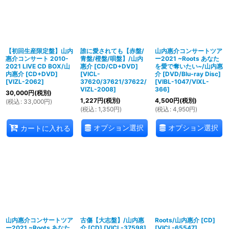
【初回生産限定盤】山内
誰に愛されても【赤盤/
山内惠介コンサートツア
惠介コンサート 2010-
青盤/橙盤/唄盤】/山内
ー2021 ~Roots あなた
2021 LIVE CD BOX/山
惠介 [CD/CD+DVD]
を愛で奪いたい~/山内惠
内惠介 [CD+DVD]
[
VICL-
介 [DVD/Blu-ray Disc]
[
VIZL-2062
]
37620/37621/37622/
[
VIBL-1047/VIXL-
VIZL-2008
]
366
]
30,000
円
(税別)
1,227
円
(税別)
4,500
円
(税別)
(
税込
:
33,000
円
)
(
税込
:
1,350
円
)
(
税込
:
4,950
円
)
オプション選択
オプション選択
カートに入れる
山内惠介コンサートツア
古傷【大志盤】/山内惠
Roots/山内惠介 [CD]
ー2021 ~Roots あなた
介 [CD]
[
VICL-37598
]
[
VICL-65547
]