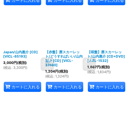
カートに入れる
カートに入れる
カートに入れる
Japan/山内惠介 [CD]
【赤盤】唇スカーレッ
【唄盤】唇スカーレッ
[
VICL-65193
]
ト/どうすればいい/山内
ト/山内惠介 [CD+DVD]
惠介 [CD]
[
VICL-
[
VIZL-1532
]
3,000
円
(税別)
37460
]
1,667
円
(税別)
(
税込
:
3,300
円
)
1,204
円
(税別)
(
税込
:
1,834
円
)
(
税込
:
1,324
円
)
カートに入れる
カートに入れる
カートに入れる