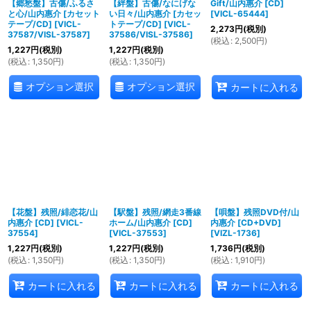
【郷愁盤】古傷/ふるさ
【絆盤】古傷/なにげな
Gift/山内惠介 [CD]
と心/山内惠介 [カセット
い日々/山内惠介 [カセッ
[
VICL-65444
]
テープ/CD]
[
VICL-
トテープ/CD]
[
VICL-
2,273
円
(税別)
37587/VISL-37587
]
37586/VISL-37586
]
(
税込
:
2,500
円
)
1,227
円
(税別)
1,227
円
(税別)
(
税込
:
1,350
円
)
(
税込
:
1,350
円
)
オプション選択
オプション選択
カートに入れる
【花盤】残照/緋恋花/山
【駅盤】残照/網走3番線
【唄盤】残照DVD付/山
内惠介 [CD]
[
VICL-
ホーム/山内惠介 [CD]
内惠介 [CD+DVD]
37554
]
[
VICL-37553
]
[
VIZL-1736
]
1,227
円
(税別)
1,227
円
(税別)
1,736
円
(税別)
(
税込
:
1,350
円
)
(
税込
:
1,350
円
)
(
税込
:
1,910
円
)
カートに入れる
カートに入れる
カートに入れる