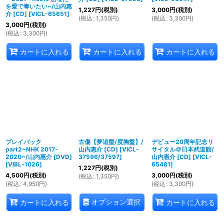
を愛で奪いたい~/山内惠
1,227
円
(税別)
3,000
円
(税別)
介 [CD]
[
VICL-65651
]
(
税込
:
1,350
円
)
(
税込
:
3,300
円
)
3,000
円
(税別)
(
税込
:
3,300
円
)
カートに入れる
カートに入れる
カートに入れる
プレイバック
古傷【夢追盤/度胸盤】/
デビュー20周年記念リ
part2~NHK 2017-
山内惠介 [CD]
[
VICL-
サイタル＠日本武道館/
2020~/山内惠介 [DVD]
37596/37597
]
山内惠介 [CD]
[
VICL-
[
VIBL-1026
]
65481
]
1,227
円
(税別)
4,500
円
(税別)
3,000
円
(税別)
(
税込
:
1,350
円
)
(
税込
:
4,950
円
)
(
税込
:
3,300
円
)
オプション選択
カートに入れる
カートに入れる