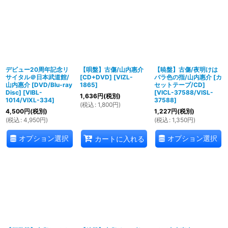
デビュー20周年記念リ
【唄盤】古傷/山内惠介
【暁盤】古傷/夜明けは
サイタル＠日本武道館/
[CD+DVD]
[
VIZL-
バラ色の指/山内惠介 [カ
山内惠介 [DVD/Blu-ray
1865
]
セットテープ/CD]
Disc]
[
VIBL-
[
VICL-37588/VISL-
1,636
円
(税別)
1014/VIXL-334
]
37588
]
(
税込
:
1,800
円
)
4,500
円
(税別)
1,227
円
(税別)
(
税込
:
4,950
円
)
(
税込
:
1,350
円
)
オプション選択
オプション選択
カートに入れる