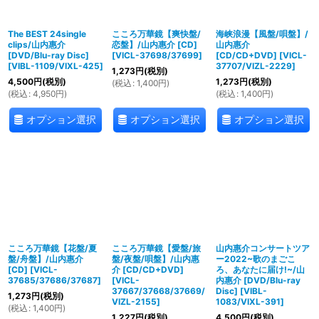
The BEST 24single
こころ万華鏡【爽快盤/
海峡浪漫【風盤/唄盤】/
clips/山内惠介
恋盤】/山内惠介 [CD]
山内惠介
[DVD/Blu-ray Disc]
[
VICL-37698/37699
]
[CD/CD+DVD]
[
VICL-
[
VIBL-1109/VIXL-425
]
37707/VIZL-2229
]
1,273
円
(税別)
4,500
円
(税別)
1,273
円
(税別)
(
税込
:
1,400
円
)
(
税込
:
4,950
円
)
(
税込
:
1,400
円
)
オプション選択
オプション選択
オプション選択
こころ万華鏡【花盤/夏
こころ万華鏡【愛盤/旅
山内惠介コンサートツア
盤/舟盤】/山内惠介
盤/夜盤/唄盤】/山内惠
ー2022~歌のまごこ
[CD]
[
VICL-
介 [CD/CD+DVD]
ろ、あなたに届け!~/山
37685/37686/37687
]
[
VICL-
内惠介 [DVD/Blu-ray
37667/37668/37669/
Disc]
[
VIBL-
1,273
円
(税別)
VIZL-2155
]
1083/VIXL-391
]
(
税込
:
1,400
円
)
1,227
円
(税別)
4,500
円
(税別)