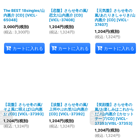
The BEST 18singles/山
【恋盤】さらせ冬の嵐/
【元気盤】さらせ冬の
内惠介 [CD]
[
VICL-
恋文/山内惠介 [CD]
嵐/あたりきしゃりき/山
65048
]
[
VICL-37408
]
内惠介 [CD]
[
VICL-
37407
]
3,000
円
(税別)
1,204
円
(税別)
1,204
円
(税別)
(
税込
:
3,300
円
)
(
税込
:
1,324
円
)
(
税込
:
1,324
円
)
カートに入れる
カートに入れる
カートに入れる
【花盤】さらせ冬の嵐/
【涙盤】さらせ冬の嵐/
【笑顔盤】さらせ冬の
そよ風に唄えば/山内惠
上州やぶれ笠/山内惠介
嵐/お楽しみはこれから
介 [CD]
[
VICL-37393
]
[CD]
[
VICL-37392
]
だ!/山内惠介 [カセット
テープ/CD]
[
VICL-
1,204
円
(税別)
1,204
円
(税別)
37353/VISL-37353
]
(
税込
:
1,324
円
)
(
税込
:
1,324
円
)
1,204
円
(税別)
(
税込
:
1,324
円
)