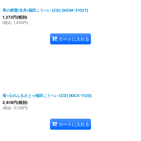
男の残雪/女舟/福田こうへい [CD]
[
KICM-31027
]
1,273
円
(税別)
(
税込
:
1,400
円
)
カートに入れる
母~心のふるさと~/福田こうへい [CD]
[
KICX-1120
]
2,818
円
(税別)
(
税込
:
3,100
円
)
カートに入れる