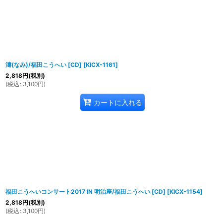
濤(なみ)/福田こうへい [CD]
[
KICX-1161
]
2,818
円
(税別)
(
税込
:
3,100
円
)
カートに入れる
福田こうへいコンサート2017 IN 明治座/福田こうへい [CD]
[
KICX-1154
]
2,818
円
(税別)
(
税込
:
3,100
円
)