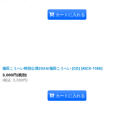
カートに入れる
福田こうへい特別公演2024/福田こうへい [CD]
[
KICX-1186
]
3,000
円
(税別)
(
税込
:
3,300
円
)
カートに入れる