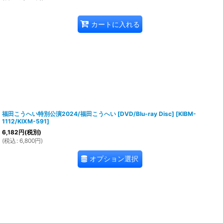
カートに入れる
福田こうへい特別公演2024/福田こうへい [DVD/Blu-ray Disc]
[
KIBM-
1112/KIXM-591
]
6,182
円
(税別)
(
税込
:
6,800
円
)
オプション選択