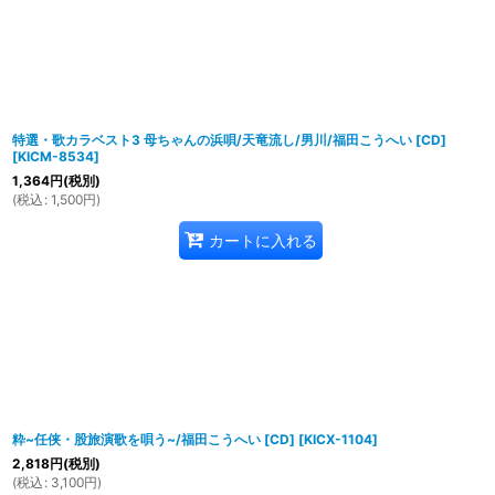
特選・歌カラベスト3 母ちゃんの浜唄/天竜流し/男川/福田こうへい [CD]
[
KICM-8534
]
1,364
円
(税別)
(
税込
:
1,500
円
)
カートに入れる
粋~任侠・股旅演歌を唄う~/福田こうへい [CD]
[
KICX-1104
]
2,818
円
(税別)
(
税込
:
3,100
円
)