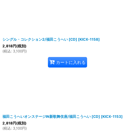
シングル・コレクション2/福田こうへい [CD]
[
KICX-1158
]
2,818
円
(税別)
(
税込
:
3,100
円
)
カートに入れる
福田こうへいオンステージIN新歌舞伎座/福田こうへい [CD]
[
KICX-1153
]
2,818
円
(税別)
(
税込
:
3,100
円
)