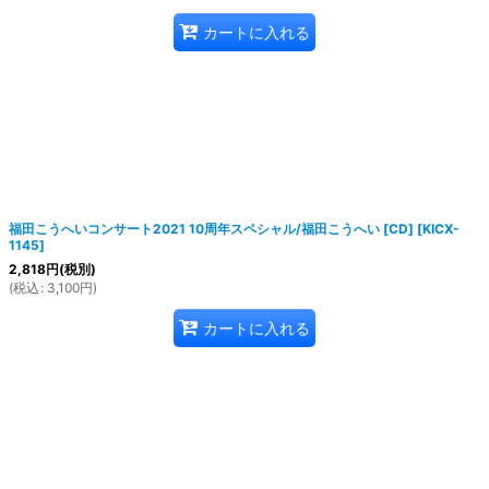
カートに入れる
福田こうへいコンサート2021 10周年スペシャル/福田こうへい [CD]
[
KICX-
1145
]
2,818
円
(税別)
(
税込
:
3,100
円
)
カートに入れる