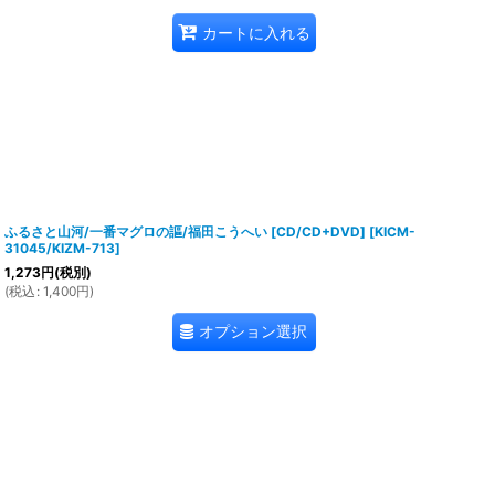
カートに入れる
ふるさと山河/一番マグロの謳/福田こうへい [CD/CD+DVD]
[
KICM-
31045/KIZM-713
]
1,273
円
(税別)
(
税込
:
1,400
円
)
オプション選択