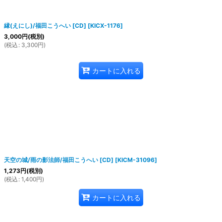
縁(えにし)/福田こうへい [CD]
[
KICX-1176
]
3,000
円
(税別)
(
税込
:
3,300
円
)
カートに入れる
天空の城/雨の影法師/福田こうへい [CD]
[
KICM-31096
]
1,273
円
(税別)
(
税込
:
1,400
円
)
カートに入れる