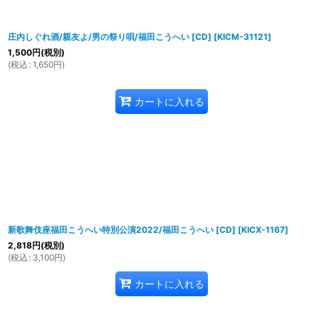
庄内しぐれ酒/親友よ/男の祭り唄/福田こうへい [CD]
[
KICM-31121
]
1,500
円
(税別)
(
税込
:
1,650
円
)
カートに入れる
新歌舞伎座福田こうへい特別公演2022/福田こうへい [CD]
[
KICX-1167
]
2,818
円
(税別)
(
税込
:
3,100
円
)
カートに入れる