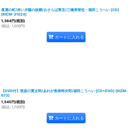
星屑の町/赤い夕陽の故郷/おさらば東京/三橋美智也・福田こうへい [CD]
[
KICM-31024
]
1,364
円
(税別)
(
税込
:
1,500
円
)
カートに入れる
【DVD付】筑波の寛太郎/あれが沓掛時次郎/福田こうへい [CD+DVD]
[
KIZM-
673
]
1,545
円
(税別)
(
税込
:
1,700
円
)
カートに入れる