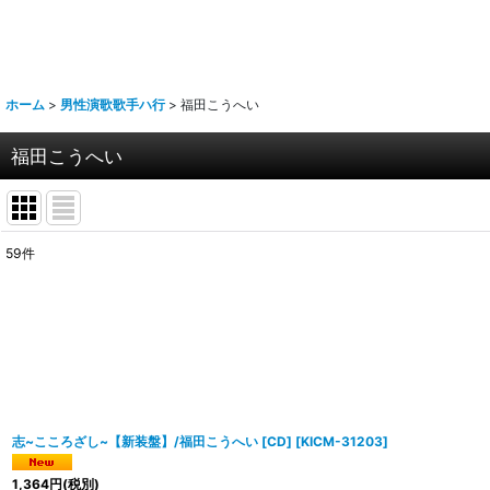
ホーム
>
男性演歌歌手ハ行
>
福田こうへい
福田こうへい
59
件
表示数
:
並び順
:
志~こころざし~【新装盤】/福田こうへい [CD]
[
KICM-31203
]
1,364
円
(税別)