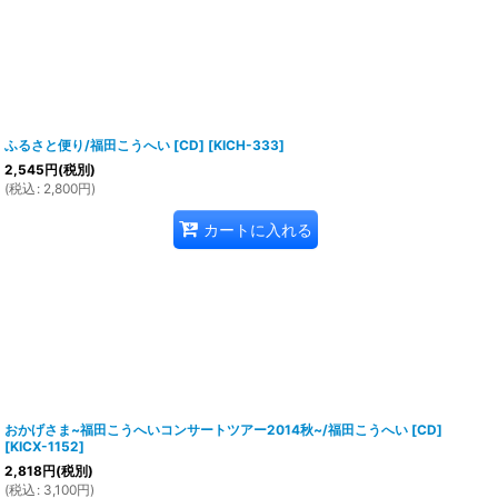
ふるさと便り/福田こうへい [CD]
[
KICH-333
]
2,545
円
(税別)
(
税込
:
2,800
円
)
カートに入れる
おかげさま~福田こうへいコンサートツアー2014秋~/福田こうへい [CD]
[
KICX-1152
]
2,818
円
(税別)
(
税込
:
3,100
円
)