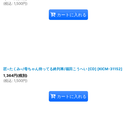
(
税込
:
1,500
円
)
カートに入れる
匠~たくみ~/母ちゃん待ってる終列車/福田こうへい [CD]
[
KICM-31152
]
1,364
円
(税別)
(
税込
:
1,500
円
)
カートに入れる