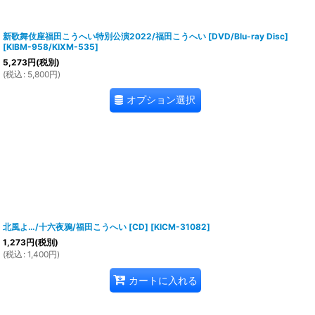
新歌舞伎座福田こうへい特別公演2022/福田こうへい [DVD/Blu-ray Disc]
[
KIBM-958/KIXM-535
]
5,273
円
(税別)
(
税込
:
5,800
円
)
オプション選択
北風よ…/十六夜鴉/福田こうへい [CD]
[
KICM-31082
]
1,273
円
(税別)
(
税込
:
1,400
円
)
カートに入れる