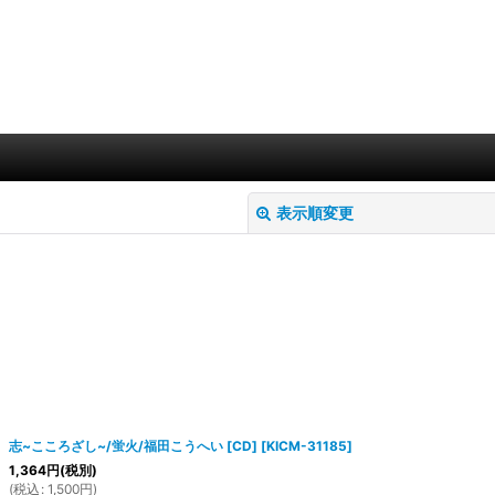
表示順変更
絞り込む
志~こころざし~/蛍火/福田こうへい [CD]
[
KICM-31185
]
1,364
円
(税別)
(
税込
:
1,500
円
)