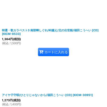
特選・歌カラベスト3 南部蝉しぐれ/峠越え/北の出世船/福田こうへい [CD]
[
KICM-8533
]
1,364
円
(税別)
(
税込
:
1,500
円
)
カートに入れる
アイヤ子守唄/ひとりじゃないから/福田こうへい [CD]
[
KICM-30951
]
1,273
円
(税別)
(
税込
:
1,400
円
)