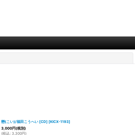
閉じる
戀(こい)/福田こうへい [CD]
[
KICX-1193
]
3,000
円
(税別)
(
税込
:
3,300
円
)