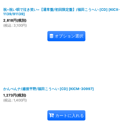
祝~祝い唄で泣き笑い~【通常盤/初回限定盤】/福田こうへい [CD]
[
KICX-
1139/91139
]
2,818
円
(税別)
(
税込
:
3,100
円
)
オプション選択
かんべんナ/越後平野/福田こうへい [CD]
[
KICM-30997
]
1,273
円
(税別)
(
税込
:
1,400
円
)
カートに入れる