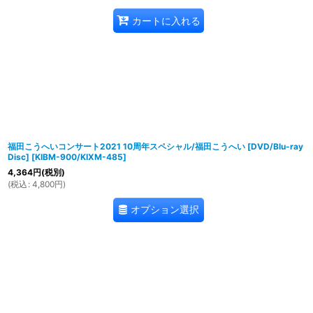
カートに入れる
福田こうへいコンサート2021 10周年スペシャル/福田こうへい [DVD/Blu-ray
Disc]
[
KIBM-900/KIXM-485
]
4,364
円
(税別)
(
税込
:
4,800
円
)
オプション選択