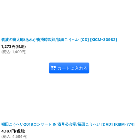
筑波の寛太郎/あれが沓掛時次郎/福田こうへい [CD]
[
KICM-30982
]
1,273
円
(税別)
(
税込
:
1,400
円
)
カートに入れる
福田こうへい2018コンサート IN 浅草公会堂/福田こうへい [DVD]
[
KIBM-774
]
4,167
円
(税別)
(
税込
:
4,584
円
)