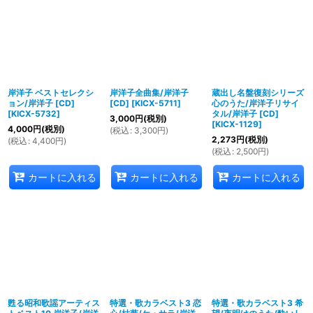
並び順
:
絞り込む
岸洋子 ベストセレクシ
岸洋子全曲集/岸洋子
蔵出し名盤復刻シリーズ
ョン/岸洋子 [CD]
[CD]
[
KICX-5711
]
心のうた/岸洋子リサイ
[
KICX-5732
]
タル/岸洋子 [CD]
3,000
円
(税別)
[
KICX-1129
]
4,000
円
(税別)
(
税込
:
3,300
円
)
2,273
円
(税別)
(
税込
:
4,400
円
)
(
税込
:
2,500
円
)
カートに入れる
カートに入れる
カートに入れる
甦る昭和歌謡アーティス
特選・歌カラベスト3 恋
特選・歌カラベスト3 希