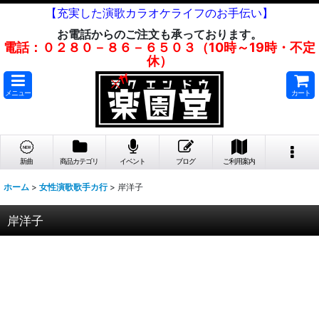
【充実した演歌カラオケライフのお手伝い】
お電話からのご注文も承っております。
電話：０２８０－８６－６５０３（10時～19時・不定
休）
メニュー
カート
新曲
商品カテゴリ
イベント
ブログ
ご利用案内
ホーム
>
女性演歌歌手カ行
>
岸洋子
岸洋子