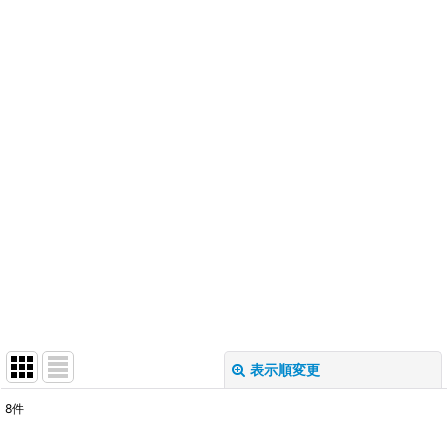
表示順変更
閉じる
8
件
表示数
: