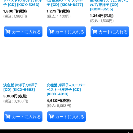
トベスト10 岸洋子/岸洋
心/枯葉/ケ・サラ/岸洋
望/夜明けのうた/酔いし
子 [CD]
[
KICX-5263
]
子 [CD]
[
KICM-8477
]
れて/岸洋子 [CD]
[
KICM-8555
]
1,800
円
(税別)
1,273
円
(税別)
1,364
円
(税別)
(
税込
:
1,980
円
)
(
税込
:
1,400
円
)
(
税込
:
1,500
円
)
カートに入れる
カートに入れる
カートに入れる
決定版 岸洋子/岸洋子
究極盤 岸洋子~スーパー
[CD]
[
KICX-5668
]
ベスト~/岸洋子 [CD]
[
KICX-4913
]
3,000
円
(税別)
4,630
円
(税別)
(
税込
:
3,300
円
)
(
税込
:
5,093
円
)
カートに入れる
カートに入れる