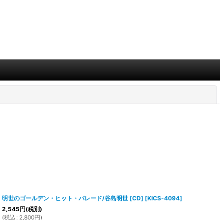
閉じる
明世のゴールデン・ヒット・パレード/谷島明世 [CD]
[
KICS-4094
]
2,545
円
(税別)
(
税込
:
2,800
円
)