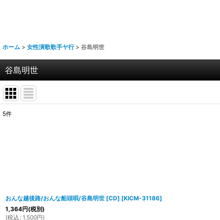
ホーム
>
女性演歌歌手ヤ行
>
谷島明世
谷島明世
5
件
表示数
:
並び順
:
おんな越後路/おんな船頭唄/谷島明世 [CD]
[
KICM-31186
]
1,364
円
(税別)
(
税込
:
1,500
円
)