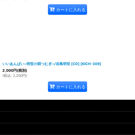
カートに入れる
いいあんばい~明世の唄つむぎ~/谷島明世 [CD]
[
KICH-309
]
2,000
円
(税別)
(
税込
:
2,200
円
)
カートに入れる