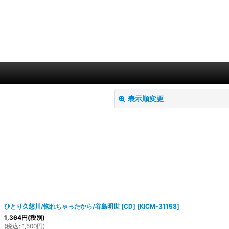
表示順変更
絞り込む
ひとり久慈川/惚れちゃったから/谷島明世 [CD]
[
KICM-31158
]
1,364
円
(税別)
(
税込
:
1,500
円
)