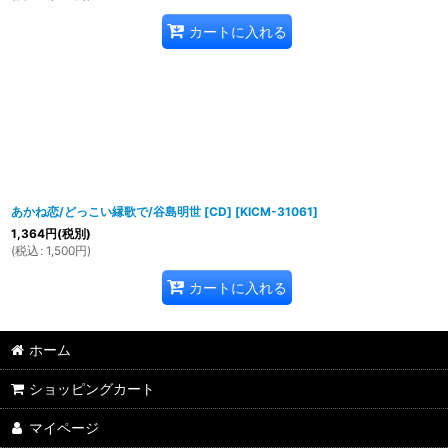
カートに入れる
あかね恋/どっこい縁歌で/谷島明世 [CD]
[
KICM-31061
]
1,364
円
(税別)
(
税込
:
1,500
円
)
カートに入れる
ホーム
ショッピングカート
マイページ