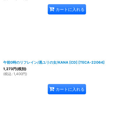
カートに入れる
午前0時のリフレイン/黒ユリの女/KANA [CD]
[
TECA-22064
]
1,273
円
(税別)
(
税込
:
1,400
円
)
カートに入れる