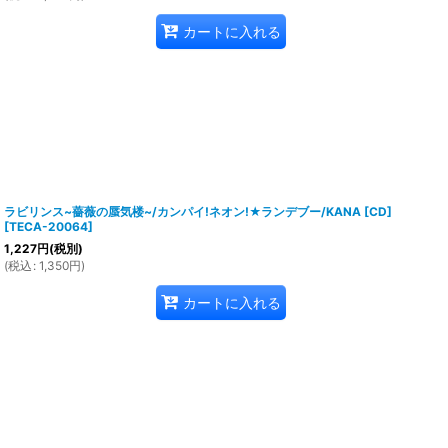
カートに入れる
ラビリンス~薔薇の蜃気楼~/カンパイ!ネオン!★ランデブー/KANA [CD]
[
TECA-20064
]
1,227
円
(税別)
(
税込
:
1,350
円
)
カートに入れる