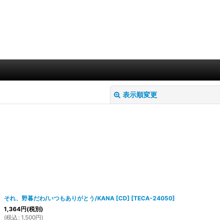
表示順変更
絞り込む
それ、野暮だわ/いつもありがとう/KANA [CD]
[
TECA-24050
]
1,364
円
(税別)
(
税込
:
1,500
円
)