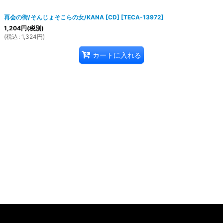
再会の街/そんじょそこらの女/KANA [CD]
[
TECA-13972
]
1,204
円
(税別)
(
税込
:
1,324
円
)
カートに入れる