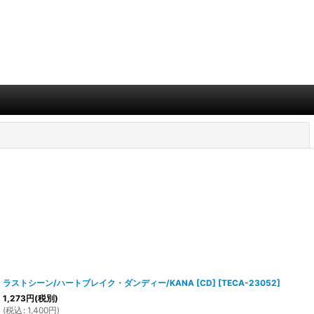
閉じる
ラストシーン/ハートブレイク・ダンディー/KANA [CD]
[
TECA-23052
]
1,273
円
(税別)
(
税込
:
1,400
円
)