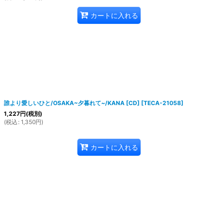
カートに入れる
誰より愛しいひと/OSAKA~夕暮れて~/KANA [CD]
[
TECA-21058
]
1,227
円
(税別)
(
税込
:
1,350
円
)
カートに入れる