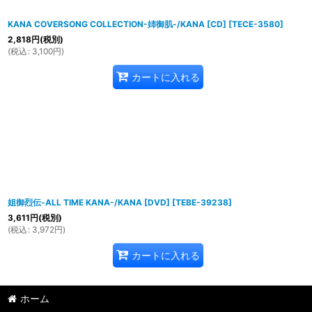
KANA COVERSONG COLLECTION-姉御肌-/KANA [CD]
[
TECE-3580
]
2,818
円
(税別)
(
税込
:
3,100
円
)
カートに入れる
姐御烈伝-ALL TIME KANA-/KANA [DVD]
[
TEBE-39238
]
3,611
円
(税別)
(
税込
:
3,972
円
)
カートに入れる
ホーム