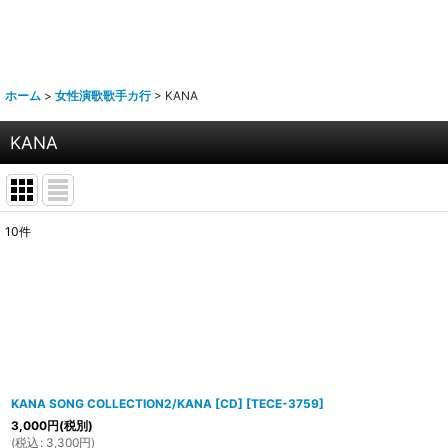
ホーム
>
女性演歌歌手カ行
>
KANA
KANA
10
件
表示数
:
並び順
:
KANA SONG COLLECTION2/KANA [CD]
[
TECE-3759
]
3,000
円
(税別)
(
税込
:
3,300
円
)