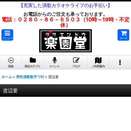
【充実した演歌カラオケライフのお手伝い】
お電話からのご注文も承っております。
電話：０２８０－８６－６５０３（10時～19時・不定
休）
メニュー
カート
新曲
商品カテゴリ
イベント
ブログ
ご利用案内
ホーム
>
男性演歌歌手ワ行
>
渡辺要
渡辺要