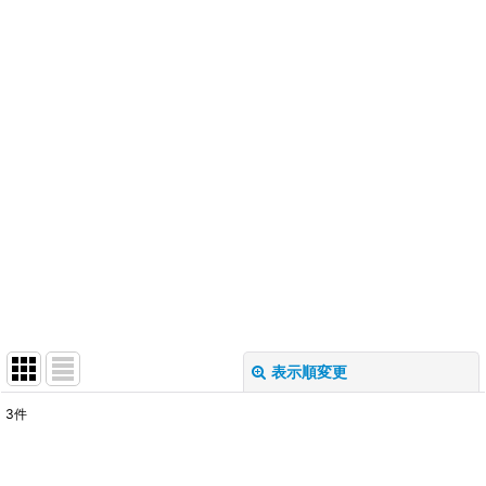
表示順変更
閉じる
3
件
表示数
: