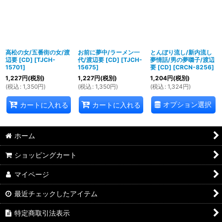
並び順
:
絞り込む
高松の女/五番街の女/渡
お前に夢中/ラーメン一
とんぼり流し/新内流し
辺要 [CD]
[
TJCH-
代/渡辺要 [CD]
[
TJCH-
夢情話/男の夢囃子/渡辺
15701
]
15675
]
要 [CD]
[
CRCN-8256
]
1,227
円
(税別)
1,227
円
(税別)
1,204
円
(税別)
(
税込
:
1,350
円
)
(
税込
:
1,350
円
)
(
税込
:
1,324
円
)
オプション選択
カートに入れる
カートに入れる
ホーム
ショッピングカート
マイページ
最近チェックしたアイテム
特定商取引法表示