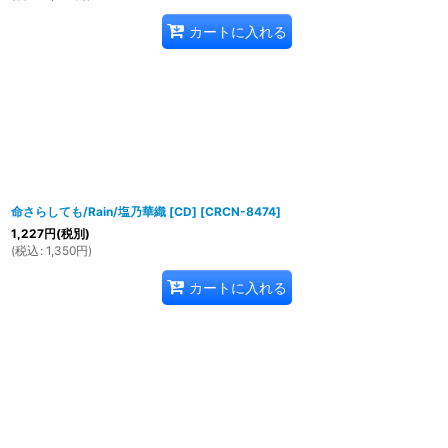
カートに入れる
命さらしても/Rain/塩乃華織 [CD]
[
CRCN-8474
]
1,227
円
(税別)
(
税込
:
1,350
円
)
カートに入れる