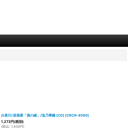
閉じる
白夜行/居酒屋「酒の縁」/塩乃華織 [CD]
[
CRCN-8560
]
1,273
円
(税別)
(
税込
:
1,400
円
)