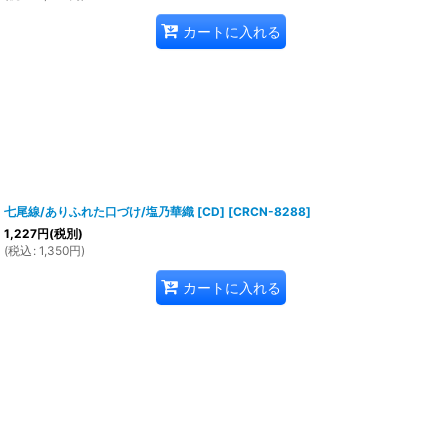
カートに入れる
七尾線/ありふれた口づけ/塩乃華織 [CD]
[
CRCN-8288
]
1,227
円
(税別)
(
税込
:
1,350
円
)
カートに入れる