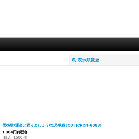
表示順変更
絞り込む
雪挽歌/運命と踊りましょう/塩乃華織 [CD]
[
CRCN-8688
]
1,364
円
(税別)
(
税込
:
1,500
円
)