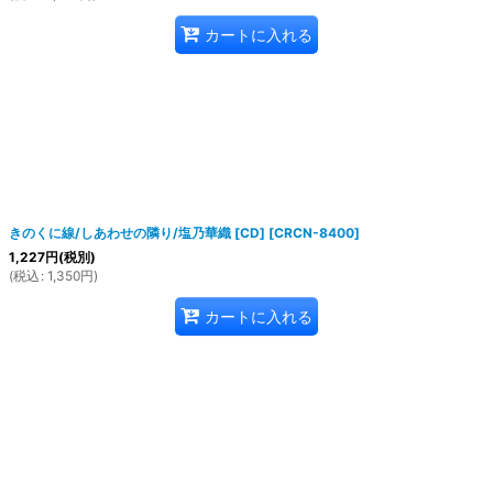
カートに入れる
きのくに線/しあわせの隣り/塩乃華織 [CD]
[
CRCN-8400
]
1,227
円
(税別)
(
税込
:
1,350
円
)
カートに入れる