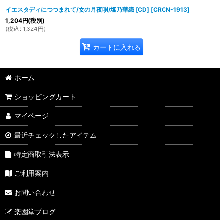
イエスタディにつつまれて/女の月夜唄/塩乃華織 [CD]
[
CRCN-1913
]
1,204
円
(税別)
(
税込
:
1,324
円
)
カートに入れる
ホーム
ショッピングカート
マイページ
最近チェックしたアイテム
特定商取引法表示
ご利用案内
お問い合わせ
楽園堂ブログ