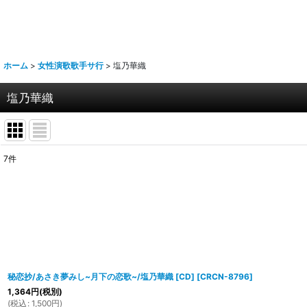
ホーム
>
女性演歌歌手サ行
>
塩乃華織
塩乃華織
7
件
表示数
:
並び順
:
秘恋抄/あさき夢みし~月下の恋歌~/塩乃華織 [CD]
[
CRCN-8796
]
1,364
円
(税別)
(
税込
:
1,500
円
)