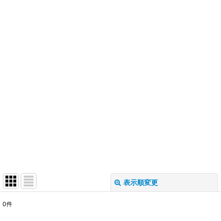
表示順変更
閉じる
0
件
表示数
: