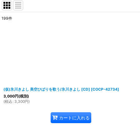
199
件
表示数
:
並び順
:
(仮)氷川きよし 美空ひばりを歌う/氷川きよし [CD]
[
COCP-42734
]
3,000
円
(税別)
(
税込
:
3,300
円
)
カートに入れる