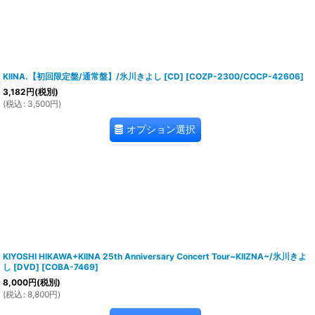
KIINA.【初回限定盤/通常盤】/氷川きよし [CD]
[
COZP-2300/COCP-42606
]
3,182
円
(税別)
(
税込
:
3,500
円
)
オプション選択
KIYOSHI HIKAWA+KIINA 25th Anniversary Concert Tour~KIIZNA~/氷川きよ
し [DVD]
[
COBA-7469
]
8,000
円
(税別)
(
税込
:
8,800
円
)