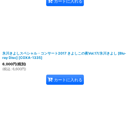
カートに入れる
氷川きよしスペシャル・コンサート2017 きよしこの夜Vol.17/氷川きよし [Blu-
ray Disc]
[
COXA-1335
]
6,000
円
(税別)
(
税込
:
6,600
円
)
カートに入れる