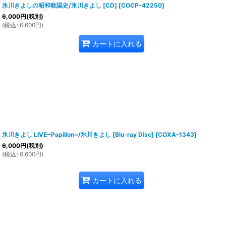
氷川きよしの昭和歌謡史/氷川きよし [CD]
[
COCP-42250
]
6,000
円
(税別)
(
税込
:
6,600
円
)
カートに入れる
氷川きよし LIVE~Papillon~/氷川きよし [Blu-ray Disc]
[
COXA-1343
]
6,000
円
(税別)
(
税込
:
6,600
円
)
カートに入れる