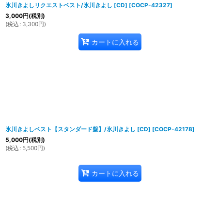
氷川きよしリクエストベスト/氷川きよし [CD]
[
COCP-42327
]
3,000
円
(税別)
(
税込
:
3,300
円
)
カートに入れる
氷川きよしベスト【スタンダード盤】/氷川きよし [CD]
[
COCP-42178
]
5,000
円
(税別)
(
税込
:
5,500
円
)
カートに入れる