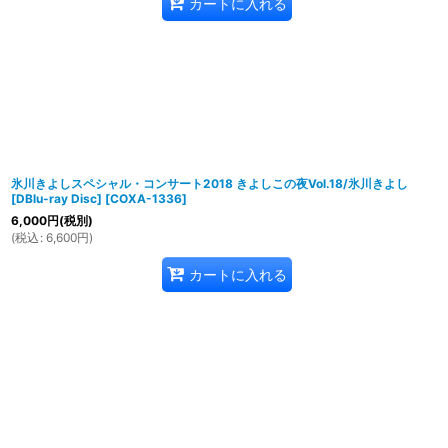
カートに入れる
氷川きよしスペシャル・コンサート2018 きよしこの夜Vol.18/氷川きよし
[DBlu-ray Disc]
[
COXA-1336
]
6,000
円
(税別)
(
税込
:
6,600
円
)
カートに入れる