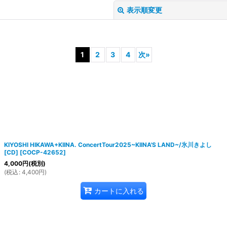
表示順変更
1
2
3
4
次
»
絞り込む
KIYOSHI HIKAWA+KIINA. ConcertTour2025~KIINA'S LAND~/氷川きよし
[CD]
[
COCP-42652
]
4,000
円
(税別)
(
税込
:
4,400
円
)
カートに入れる