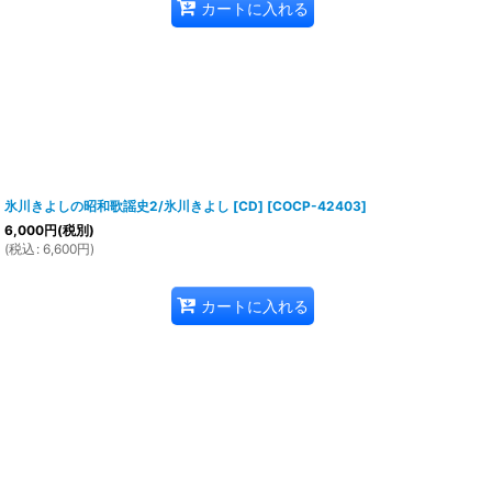
カートに入れる
氷川きよしの昭和歌謡史2/氷川きよし [CD]
[
COCP-42403
]
6,000
円
(税別)
(
税込
:
6,600
円
)
カートに入れる