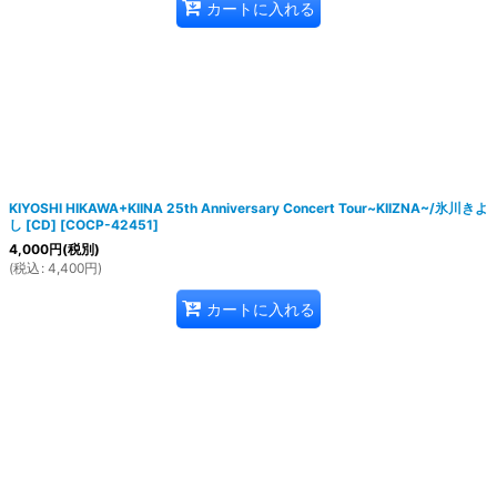
カートに入れる
KIYOSHI HIKAWA+KIINA 25th Anniversary Concert Tour~KIIZNA~/氷川きよ
し [CD]
[
COCP-42451
]
4,000
円
(税別)
(
税込
:
4,400
円
)
カートに入れる