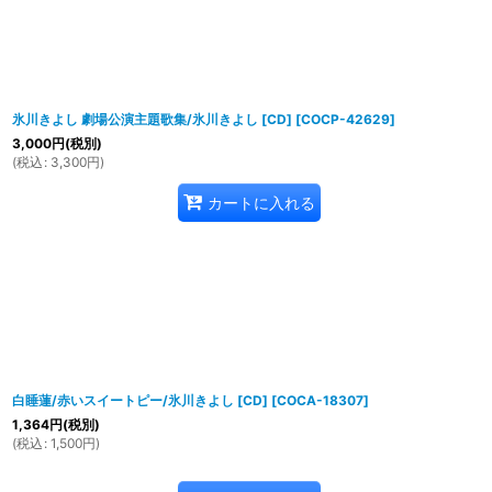
氷川きよし 劇場公演主題歌集/氷川きよし [CD]
[
COCP-42629
]
3,000
円
(税別)
(
税込
:
3,300
円
)
カートに入れる
白睡蓮/赤いスイートピー/氷川きよし [CD]
[
COCA-18307
]
1,364
円
(税別)
(
税込
:
1,500
円
)