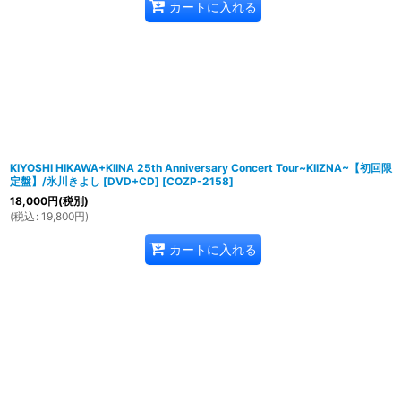
カートに入れる
KIYOSHI HIKAWA+KIINA 25th Anniversary Concert Tour~KIIZNA~【初回限
定盤】/氷川きよし [DVD+CD]
[
COZP-2158
]
18,000
円
(税別)
(
税込
:
19,800
円
)
カートに入れる