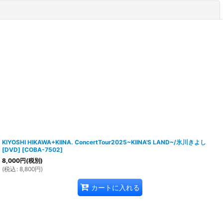
閉じる
KIYOSHI HIKAWA+KIINA. ConcertTour2025~KIINA'S LAND~/氷川きよし
[DVD]
[
COBA-7502
]
8,000
円
(税別)
(
税込
:
8,800
円
)
カートに入れる