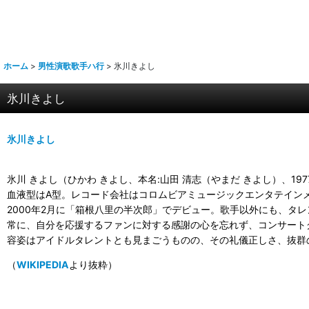
ホーム
>
男性演歌歌手ハ行
>
氷川きよし
氷川きよし
氷川きよし
氷川 きよし（ひかわ きよし、本名:山田 清志（やまだ きよし）、1
血液型はA型。レコード会社はコロムビアミュージックエンタテインメン
2000年2月に「箱根八里の半次郎」でデビュー。歌手以外にも、タ
常に、自分を応援するファンに対する感謝の心を忘れず、コンサート
容姿はアイドルタレントとも見まごうものの、その礼儀正しさ、抜群
（
WIKIPEDIA
より抜粋）