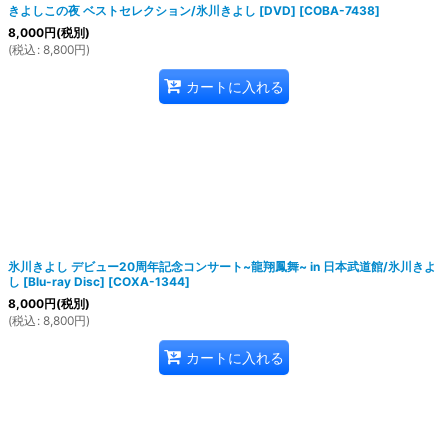
きよしこの夜 ベストセレクション/氷川きよし [DVD]
[
COBA-7438
]
8,000
円
(税別)
(
税込
:
8,800
円
)
カートに入れる
氷川きよし デビュー20周年記念コンサート~龍翔鳳舞~ in 日本武道館/氷川きよ
し [Blu-ray Disc]
[
COXA-1344
]
8,000
円
(税別)
(
税込
:
8,800
円
)
カートに入れる