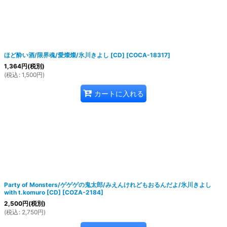
ほど酔い酒/限界魂/愛燦燦/氷川きよし [CD]
[
COCA-18317
]
1,364
円
(税別)
(
税込
:
1,500
円
)
カートに入れる
Party of Monsters/ゲゲゲの鬼太郎/みえんけれどもおるんだよ/氷川きよし
with t.komuro [CD]
[
COZA-2184
]
2,500
円
(税別)
(
税込
:
2,750
円
)