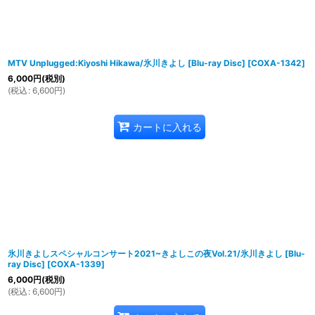
MTV Unplugged:Kiyoshi Hikawa/氷川きよし [Blu-ray Disc]
[
COXA-1342
]
6,000
円
(税別)
(
税込
:
6,600
円
)
カートに入れる
氷川きよしスペシャルコンサート2021~きよしこの夜Vol.21/氷川きよし [Blu-
ray Disc]
[
COXA-1339
]
6,000
円
(税別)
(
税込
:
6,600
円
)