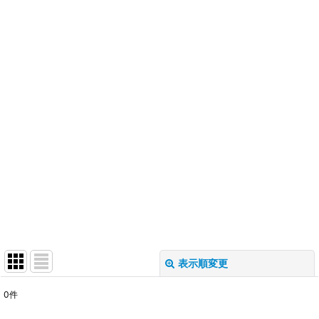
表示順変更
閉じる
0
件
表示数
: