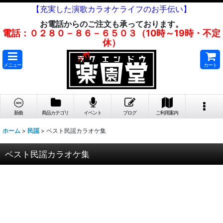
【充実した演歌カラオケライフのお手伝い】
お電話からのご注文も承っております。
電話：０２８０－８６－６５０３（10時～19時・不定
休）
メニュー
カート
新曲
商品カテゴリ
イベント
ブログ
ご利用案内
ホーム
>
民謡
>
ベスト民謡カラオケ集
ベスト民謡カラオケ集