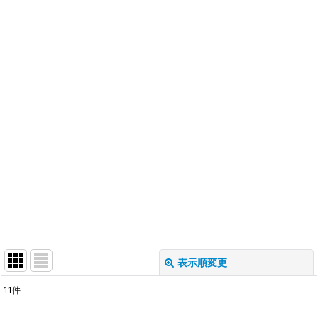
表示順変更
閉じる
11
件
表示数
: