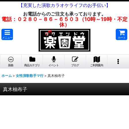
【充実した演歌カラオケライフのお手伝い】
お電話からのご注文も承っております。
電話：０２８０－８６－６５０３（10時～19時・不定
休）
メニュー
カート
新曲
商品カテゴリ
イベント
ブログ
ご利用案内
ホーム
>
女性演歌歌手マ行
>
真木柚布子
真木柚布子