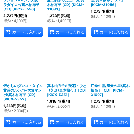
クション~マンボ大阪パ
空に刺さった三日月/真
語/真木柚布子 [CD]
ラダイス~/真木柚布子
木柚布子 [CD]
[
KICM-
[
KICM-31056
]
[CD]
[
KICX-5590
]
31083
]
1,273
円
(税別)
3,727
円
(税別)
1,273
円
(税別)
(
税込
:
1,400
円
)
(
税込
:
4,100
円
)
(
税込
:
1,400
円
)
カートに入れる
カートに入れる
カートに入れる
懐かしのダンス・タイム
真木柚布子の艶花・ひと
紅傘の雪/満天の星/真木
黄昏のルンバ~大阪マン
り芝居/真木柚布子 [CD]
柚布子 [CD]
[
KICM-
ボ/真木柚布子 [CD]
[
KICX-5351
]
31007
]
[
KICX-5352
]
1,818
円
(税別)
1,273
円
(税別)
1,818
円
(税別)
(
税込
:
2,000
円
)
(
税込
:
1,400
円
)
(
税込
:
2,000
円
)
カートに入れる
カートに入れる
カートに入れる