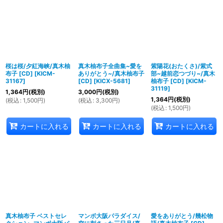
並び順
:
絞り込む
桜は桜/夕紅海峡/真木柚
真木柚布子全曲集~愛を
紫陽花(おたくさ)/紫式
布子 [CD]
[
KICM-
ありがとう~/真木柚布子
部~越前恋つづり~/真木
31167
]
[CD]
[
KICX-5681
]
柚布子 [CD]
[
KICM-
31119
]
1,364
円
(税別)
3,000
円
(税別)
1,364
円
(税別)
(
税込
:
1,500
円
)
(
税込
:
3,300
円
)
(
税込
:
1,500
円
)
カートに入れる
カートに入れる
カートに入れる
真木柚布子 ベストセレ
マンボ大阪パラダイス/
愛をありがとう/幾松物