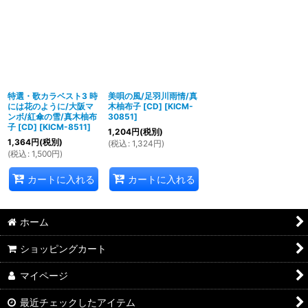
特選・歌カラベスト3 時
美唄の風/足羽川雨情/真
には花のように/大阪マ
木柚布子 [CD]
[
KICM-
ンボ/紅傘の雪/真木柚布
30851
]
子 [CD]
[
KICM-8511
]
1,204
円
(税別)
1,364
円
(税別)
(
税込
:
1,324
円
)
(
税込
:
1,500
円
)
カートに入れる
カートに入れる
ホーム
ショッピングカート
マイページ
最近チェックしたアイテム