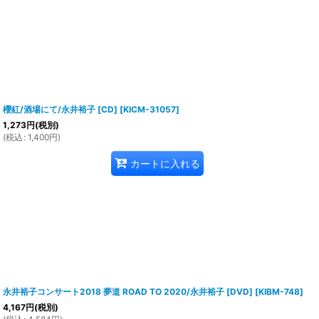
櫻紅/酒場にて/永井裕子 [CD]
[
KICM-31057
]
1,273
円
(税別)
(
税込
:
1,400
円
)
カートに入れる
永井裕子コンサート2018 夢道 ROAD TO 2020/永井裕子 [DVD]
[
KIBM-748
]
4,167
円
(税別)