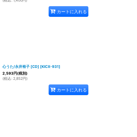
(
税込
:
1,400
円
)
カートに入れる
心うた/永井裕子 [CD]
[
KICX-931
]
2,593
円
(税別)
(
税込
:
2,852
円
)
カートに入れる