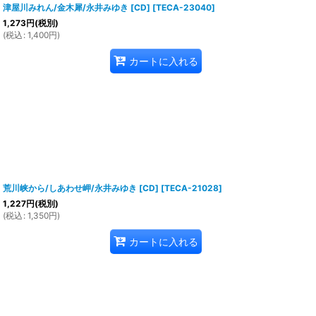
津屋川みれん/金木犀/永井みゆき [CD]
[
TECA-23040
]
1,273
円
(税別)
(
税込
:
1,400
円
)
カートに入れる
荒川峡から/しあわせ岬/永井みゆき [CD]
[
TECA-21028
]
1,227
円
(税別)
(
税込
:
1,350
円
)
カートに入れる