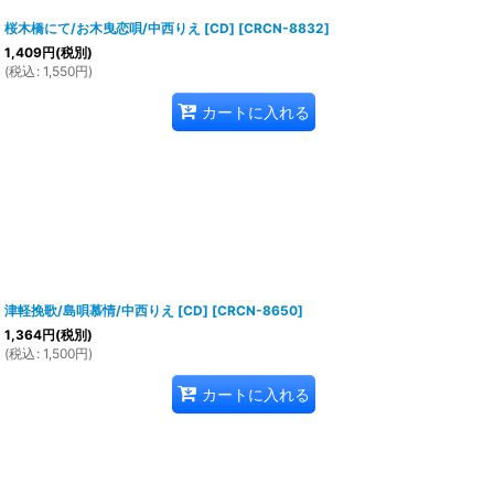
桜木橋にて/お木曳恋唄/中西りえ [CD]
[
CRCN-8832
]
1,409
円
(税別)
(
税込
:
1,550
円
)
カートに入れる
津軽挽歌/島唄慕情/中西りえ [CD]
[
CRCN-8650
]
1,364
円
(税別)
(
税込
:
1,500
円
)
カートに入れる