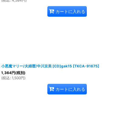
(
税込
:
4,584
円
)
カートに入れる
小悪魔マリー/夫婦暦/中川京美 [CD]gak15
[
TKCA-91675
]
1,364
円
(税別)
(
税込
:
1,500
円
)
カートに入れる