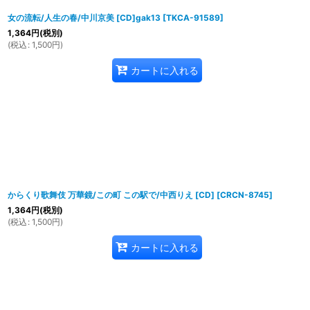
女の流転/人生の春/中川京美 [CD]gak13
[
TKCA-91589
]
1,364
円
(税別)
(
税込
:
1,500
円
)
カートに入れる
からくり歌舞伎 万華鏡/この町 この駅で/中西りえ [CD]
[
CRCN-8745
]
1,364
円
(税別)
(
税込
:
1,500
円
)
カートに入れる