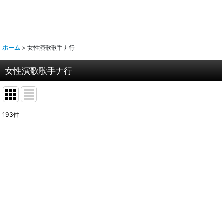
ホーム
>
女性演歌歌手ナ行
女性演歌歌手ナ行
193
件
サブカテゴリ
:
表示数
:
並び順
: