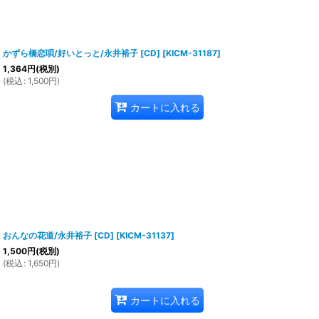
かずら橋恋唄/好いとっと/永井裕子 [CD]
[
KICM-31187
]
1,364
円
(税別)
(
税込
:
1,500
円
)
カートに入れる
おんなの花道/永井裕子 [CD]
[
KICM-31137
]
1,500
円
(税別)
(
税込
:
1,650
円
)
カートに入れる