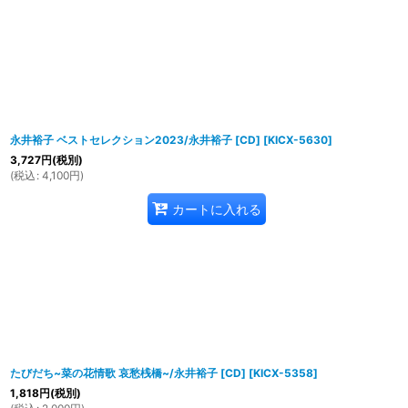
永井裕子 ベストセレクション2023/永井裕子 [CD]
[
KICX-5630
]
3,727
円
(税別)
(
税込
:
4,100
円
)
カートに入れる
たびだち~菜の花情歌 哀愁桟橋~/永井裕子 [CD]
[
KICX-5358
]
1,818
円
(税別)