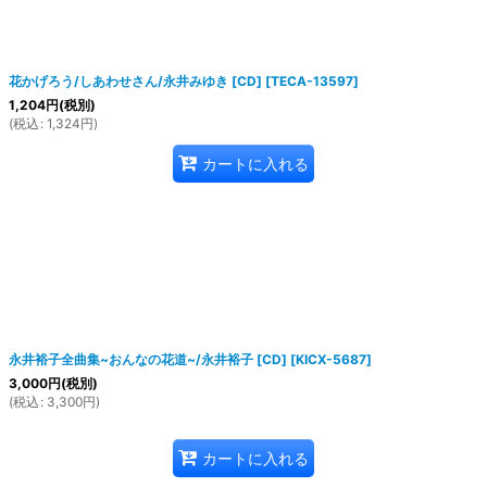
花かげろう/しあわせさん/永井みゆき [CD]
[
TECA-13597
]
1,204
円
(税別)
(
税込
:
1,324
円
)
カートに入れる
永井裕子全曲集~おんなの花道~/永井裕子 [CD]
[
KICX-5687
]
3,000
円
(税別)
(
税込
:
3,300
円
)
カートに入れる