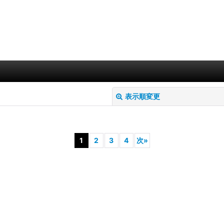
表示順変更
1
2
3
4
次
»
絞り込む