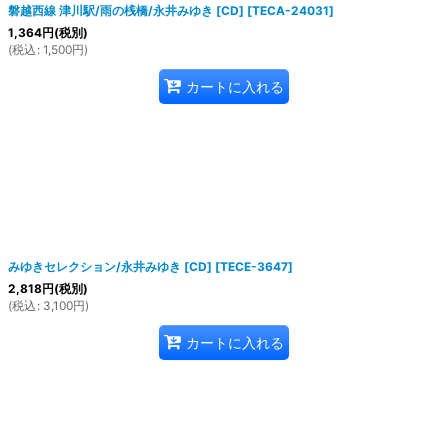
磐越西線 津川駅/雨の桟橋/永井みゆき [CD]
[
TECA-24031
]
1,364
円
(税別)
(
税込
:
1,500
円
)
カートに入れる
みゆきセレクション/永井みゆき [CD]
[
TECE-3647
]
2,818
円
(税別)
(
税込
:
3,100
円
)
カートに入れる