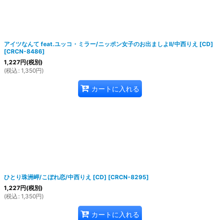
アイツなんて feat.ユッコ・ミラー/ニッポン女子のお出ましよII/中西りえ [CD]
[
CRCN-8486
]
1,227
円
(税別)
(
税込
:
1,350
円
)
カートに入れる
ひとり珠洲岬/こぼれ恋/中西りえ [CD]
[
CRCN-8295
]
1,227
円
(税別)
(
税込
:
1,350
円
)
カートに入れる