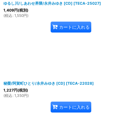
ゆるし川/しあわせ界隈/永井みゆき [CD]
[
TECA-25027
]
1,409
円
(税別)
(
税込
:
1,550
円
)
カートに入れる
秘螢/阿賀町ひとり/永井みゆき [CD]
[
TECA-22028
]
1,227
円
(税別)
(
税込
:
1,350
円
)
カートに入れる