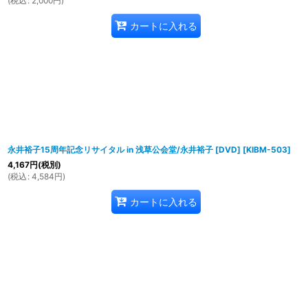
(
税込
:
2,000
円
)
カートに入れる
永井裕子15周年記念リサイタル in 浅草公会堂/永井裕子 [DVD]
[
KIBM-503
]
4,167
円
(税別)
(
税込
:
4,584
円
)
カートに入れる