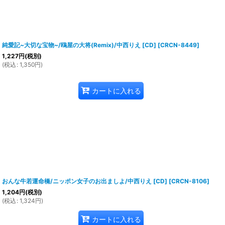
純愛記~大切な宝物~/鴎屋の大将(Remix)/中西りえ [CD]
[
CRCN-8449
]
1,227
円
(税別)
(
税込
:
1,350
円
)
カートに入れる
おんな牛若運命橋/ニッポン女子のお出ましよ/中西りえ [CD]
[
CRCN-8106
]
1,204
円
(税別)
(
税込
:
1,324
円
)
カートに入れる