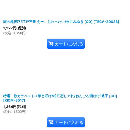
雨の越後路/江戸三景 えー、じれったい/永井みゆき [CD]
[
TECA-20028
]
1,227
円
(税別)
(
税込
:
1,350
円
)
カートに入れる
特選・歌カラベスト3 華と咲け/松江恋しぐれ/ねんごろ酒/永井裕子 [CD]
[
KICM-8517
]
1,364
円
(税別)
(
税込
:
1,500
円
)
カートに入れる