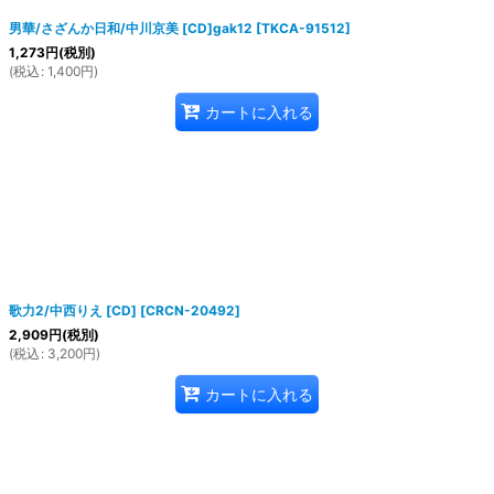
男華/さざんか日和/中川京美 [CD]gak12
[
TKCA-91512
]
1,273
円
(税別)
(
税込
:
1,400
円
)
カートに入れる
歌力2/中西りえ [CD]
[
CRCN-20492
]
2,909
円
(税別)
(
税込
:
3,200
円
)
カートに入れる