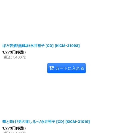
ほろ苦酒/無縁坂/永井裕子 [CD]
[
KICM-31098
]
1,273
円
(税別)
(
税込
:
1,400
円
)
カートに入れる
華と咲け/男の道しるべ/永井裕子 [CD]
[
KICM-31019
]
1,273
円
(税別)