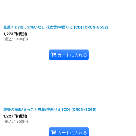
花凛々と/散って悔いなし 花吹雪/中西りえ [CD]
[
CRCN-8552
]
1,273
円
(税別)
(
税込
:
1,400
円
)
カートに入れる
能登の海風/まっこと男花/中西りえ [CD]
[
CRCN-8366
]
1,227
円
(税別)
(
税込
:
1,350
円
)
カートに入れる