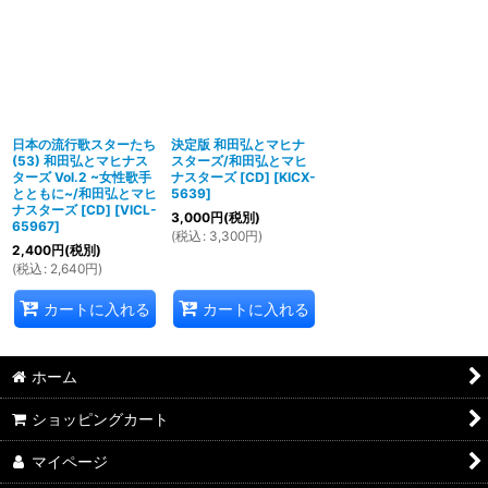
並び順
:
絞り込む
日本の流行歌スターたち
決定版 和田弘とマヒナ
(53) 和田弘とマヒナス
スターズ/和田弘とマヒ
ターズ Vol.2 ~女性歌手
ナスターズ [CD]
[
KICX-
とともに~/和田弘とマヒ
5639
]
ナスターズ [CD]
[
VICL-
3,000
円
(税別)
65967
]
(
税込
:
3,300
円
)
2,400
円
(税別)
(
税込
:
2,640
円
)
カートに入れる
カートに入れる
ホーム
ショッピングカート
マイページ