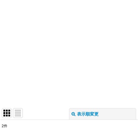
表示順変更
閉じる
2
件
表示数
: