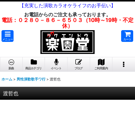
【充実した演歌カラオケライフのお手伝い】
お電話からのご注文も承っております。
電話：０２８０－８６－６５０３（10時～19時・不定
休）
メニュー
カート
新曲
商品カテゴリ
イベント
ブログ
ご利用案内
ホーム
>
男性演歌歌手ワ行
>
渡哲也
渡哲也