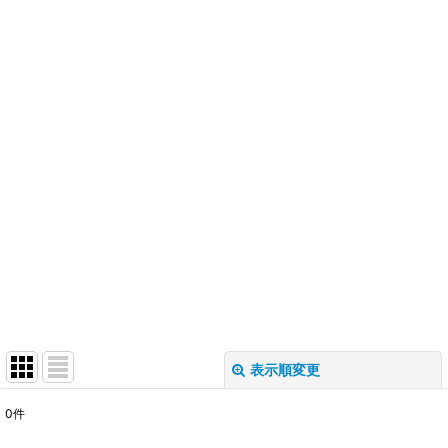
表示順変更
閉じる
0
件
表示数
: